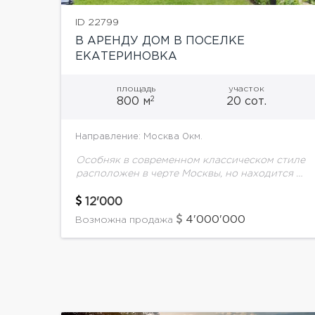
ID 22799
В АРЕНДУ ДОМ В ПОСЕЛКЕ
ЕКАТЕРИНОВКА
площадь
участок
2
800 м
20 сот.
Направление: Москва 0км.
Особняк в современном классическом стиле
расположен в черте Москвы, но находится в
обособленном и чудесном районе. Участок
обустроен по принципу европейских
12'000
пригородов: относительно небольшой, но
4'000'000
Возможна продажа
это компенсируется...