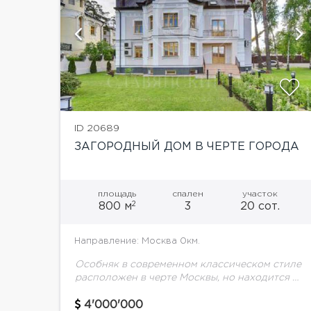
й
ID 20689
ЗАГОРОДНЫЙ ДОМ В ЧЕРТЕ ГОРОДА
площадь
спален
участок
2
800 м
3
20 сот.
Направление: Москва 0км.
Особняк в современном классическом стиле
расположен в черте Москвы, но находится в
обособленном чудесном районе. Участок
обустроен по принципу европейских
4'000'000