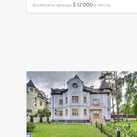
пригородов: относительно небольшой, но
12'000
Возможна аренда
в месяц
это компенсируется развитой...
й