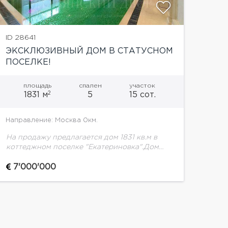
ID 28641
ЭКСКЛЮЗИВНЫЙ ДОМ В СТАТУСНОМ
ПОСЕЛКЕ!
площадь
спален
участок
2
1831 м
5
15 сот.
Направление: Москва 0км.
На продажу предлагается дом 1831 кв.м в
коттеджном поселке "Екатериновка".Дом
укомплектован эксклюзивной мебелью и
аксессуарами- Ralph Lauren. Смонтировано
7'000'000
инженерное оборудование: системы
центрального кондиционирования и
отопления, система видеонаблюдения,...