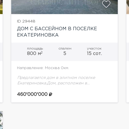
ID 29448
ДОМ С БАССЕЙНОМ В ПОСЕЛКЕ
ЕКАТЕРИНОВКА
площадь
спален
участок
2
800 м
5
15 сот.
Направление: Москва 0км.
Предлагается дом в элитном поселке
Екатериновка.Дом, расположен в
великолепном поселке на Рублевском
шоссе, находящемся в черте города.
460'000'000
Площадь дома составляет 800 кв. м,
планировка продумана до мелочей...