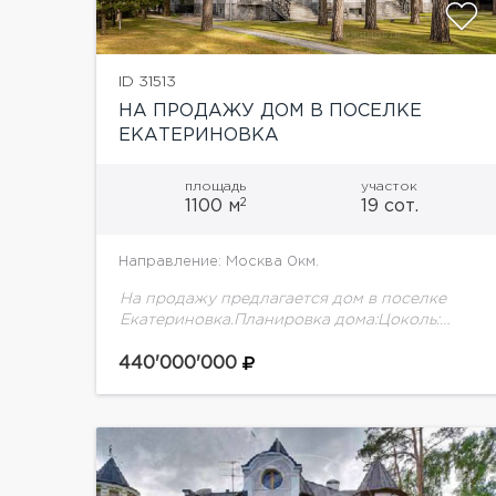
ID 31513
НА ПРОДАЖУ ДОМ В ПОСЕЛКЕ
ЕКАТЕРИНОВКА
площадь
участок
2
1100 м
19 сот.
Направление: Москва 0км.
На продажу предлагается дом в поселке
Екатериновка.Планировка дома:Цоколь:
холл, спортзал, с/у, кладовая, постирочная-
гладильная, с/у, техническое помещение,
440'000'000
блок дляперсонала с с/у, раздевалкой,
кухней и спальней, котельная, лифт1 этаж:...