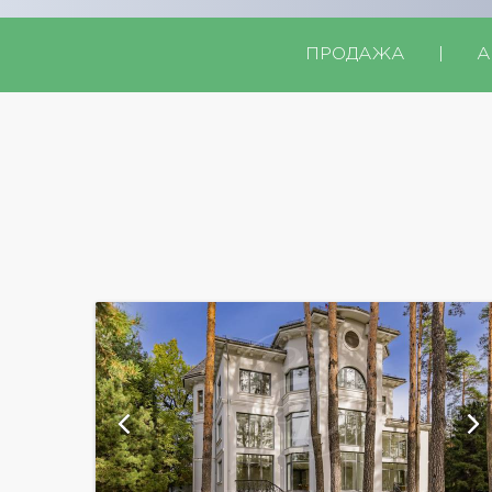
ПРОДАЖА
|
А
ий
показать ещё 22 фотографии