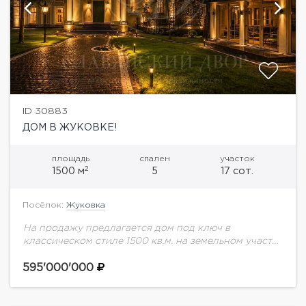
ID 30883
ДОМ В ЖУКОВКЕ!
площадь
спален
участок
2
1500 м
5
17 сот.
Посёлок:
Жуковка
На продажу предлагается дом под ключ в
классическом стиле 1500 кв.м. на земельном участке
17 соток в охраняемом поселке в
Жуковке.Планировка дома:Первый этаж: прихожая,
595'000'000
гостиная с камином,...