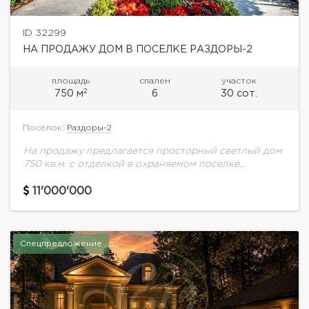
ID 32299
НА ПРОДАЖУ ДОМ В ПОСЕЛКЕ РАЗДОРЫ-2
площадь
спален
участок
2
750 м
6
30 сот.
Посёлок:
Раздоры-2
На продажу предлагается просторный светлый дом
750 кв.м. с отделкой в охраняемом поселке
Раздоры-2. В посёлке расположены
комфортабельные коттеджи в английском стиле,
11'000'000
окружённые роскошным ландшафтом. Здесь есть...
Спецпредложение