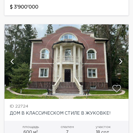
Академическая" - историческое место. Название
посёлка "Академическая" ведет свою историю с тех
3'900'000
советских времён, когда выдающимся людям науки,
искусства...
ID 22724
ДОМ В КЛАССИЧЕСКОМ СТИЛЕ В ЖУКОВКЕ!
площадь
спален
участок
2
600 м
7
18 сот.