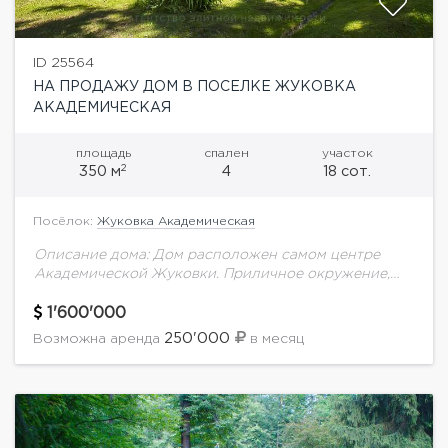
ID 25564
НА ПРОДАЖУ ДОМ В ПОСЕЛКЕ ЖУКОВКА
АКАДЕМИЧЕСКАЯ
площадь
спален
участок
2
350 м
4
18 сот.
Посёлок:
Жуковка Академическая
Описание дома: Дом расположен самом центре
Академической Жуковки. Приличное окружение,
тишина и спокойствие. Удачное расположение
участка. Планировка дома: 1 этаж - каминный зал,
1'600'000
кухня, столовая, спальня, санузел....
250'000
Возможна аренда
в месяц