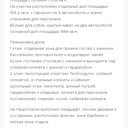
Площадь строений 1.058 кв.м.
На участке расположен отдельный дом площадью
169.4 кв.м. с гаражом на 4 автомобиля и тремя
спальнями для персонала.
Вольер для собак, крытый навес на два автомобиля.
Основной дом площадью 888 кв.м.
Планировка дома:
1 этаж: отдельная зона для приема гостей с камином,
бассейномc противотоком и водопадом, хамам.
Кухня, гостиная-столовая с камином и выходом в сад,
спальная комната с ванной и гардеробом.
2 этаж: просторный спортзал Technogymс соляной
комнатой, 4 спальные комнаты и кабинет.
Цокольный этаж: кинотеатр, винный погреб,
гардеробная и кладовые, комната для персонала,
постирочная, «черная» кухня, сейфовая комната.
На территории выполнен ландшафт, лесные деревья и
кустарники, расположен фонтан, зона барбекю и
мягкая зона отдыха.