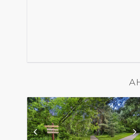
А
и
показать ещё 13 фотографий