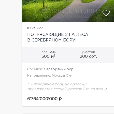
ID 29227
ПОТРЯСАЮЩИЕ 2 ГА ЛЕСА
В СЕРЕБРЯНОМ БОРУ!
площадь
участок
2
500 м
200 сот.
Посёлок:
Серебряный бор
Направление: Москва 0км.
В Серебряном бору на продажу
предлагается лесной участок 2 га со всеми
коммуникациями «Серебряный бор»
располагается в сосновом массиве в
6'764'000'000
излучине Москвы реки, в экологически
чистом районе...