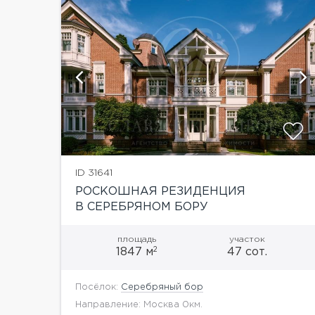
и
показать ещё 3 фотографии
ID 31641
РОСКОШНАЯ РЕЗИДЕНЦИЯ
В СЕРЕБРЯНОМ БОРУ
площадь
участок
2
1847 м
47 сот.
Посёлок:
Серебряный бор
Направление: Москва 0км.