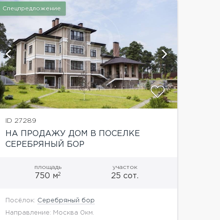
Спецпредложение
показат
ID 27289
НА ПРОДАЖУ ДОМ В ПОСЕЛКЕ
СЕРЕБРЯНЫЙ БОР
площадь
участок
2
750 м
25 сот.
Посёлок:
Серебряный бор
Направление: Москва 0км.