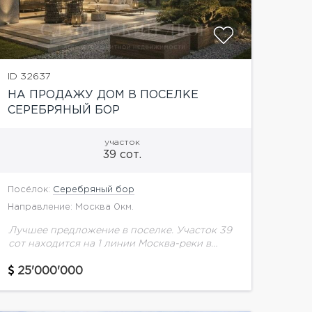
ID 32637
НА ПРОДАЖУ ДОМ В ПОСЕЛКЕ
СЕРЕБРЯНЫЙ БОР
участок
39 сот.
Посёлок:
Серебряный бор
Направление: Москва 0км.
Лучшее предложение в поселке. Участок 39
сот находится на 1 линии Москва-реки в
Серебряном Бору. Земля в
собственности.Все коммуникации, газ.вода,
25'000'000
электричество Есть разрешение на
строительство.- Основной вид...