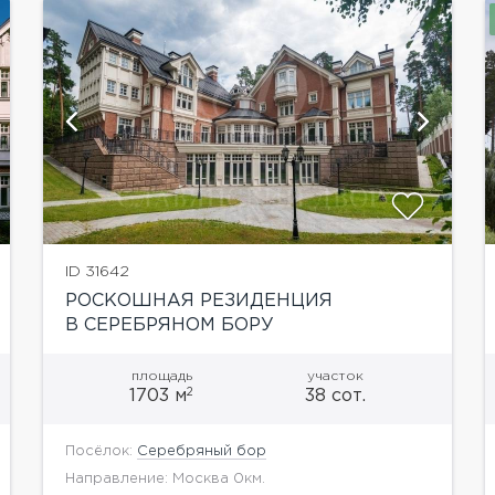
показать ещё 6 фотографий
ID 31642
РОСКОШНАЯ РЕЗИДЕНЦИЯ
В СЕРЕБРЯНОМ БОРУ
площадь
участок
2
1703 м
38 сот.
Посёлок:
Серебряный бор
Направление: Москва 0км.