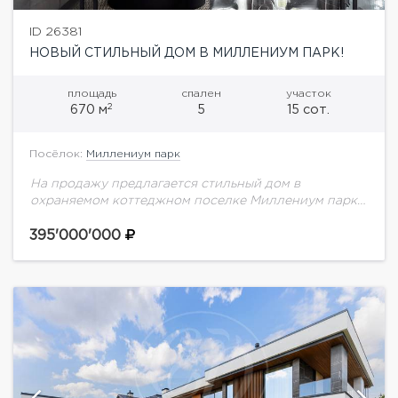
ID 26381
НОВЫЙ СТИЛЬНЫЙ ДОМ В МИЛЛЕНИУМ ПАРК!
площадь
спален
участок
2
670 м
5
15 сот.
Посёлок:
Миллениум парк
На продажу предлагается стильный дом в
охраняемом коттеджном поселке Миллениум парк
на Новой Риге.Планировка дома:1 этаж: кухня,
столовая, холл, TV-зона, прихожая, гардероб, с/у,
395'000'000
зимняя веранда, гараж, котельная,...