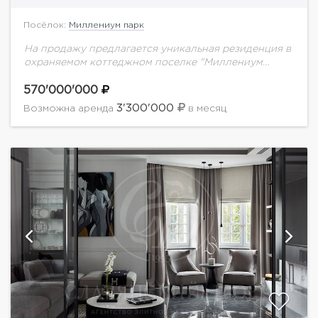
Посёлок:
Миллениум парк
На продажу предлагается уникальная резиденция в
охраняемом коттеджном поселке "Миллениум
парк"Планировка дома: 1 уровень: холл,
гардеробная. с/у, кухня (основная кухня + столовая
570'000'000
+ закрытая веранда и открытая...
3'300'000
Возможна аренда
в месяц