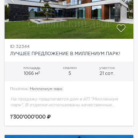
ID 32344
ЛУЧШЕЕ ПРЕДЛОЖЕНИЕ В МИЛЛЕНИУМ ПАРК!
площадь
спален
участок
2
1066 м
5
21 сот.
Посёлок:
Миллениум парк
На продажу предлагается дом в КП "Миллениум
парк". В отделке использованы качественные
материалы, мебель и техника известных брендов.
Панорамное остекление Alutech. Сантехника
1'300'000'000
премиальных итальянский и испанский марок:...