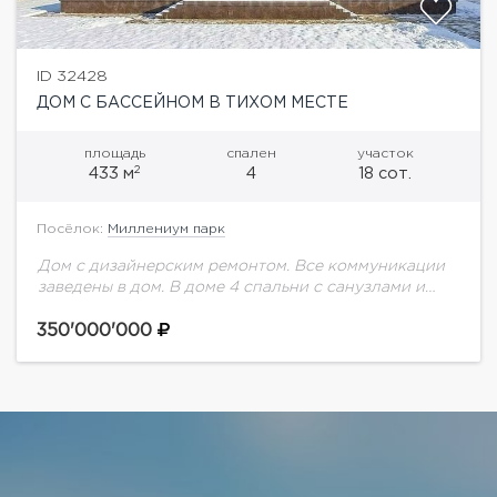
ID 32428
ДОМ С БАССЕЙНОМ В ТИХОМ МЕСТЕ
площадь
спален
участок
2
433 м
4
18 сот.
Посёлок:
Миллениум парк
Дом с дизайнерским ремонтом. Все коммуникации
заведены в дом. В доме 4 спальни с санузлами и
гардеробными.Отдельно стоящий гараж (без
внутренней отделки) на 2 м/м.Отдельно стоящее
350'000'000
здание...