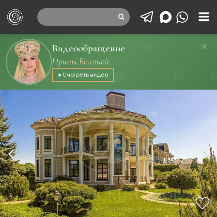
Видеообращение
Ирины Волиной
Смотреть видео