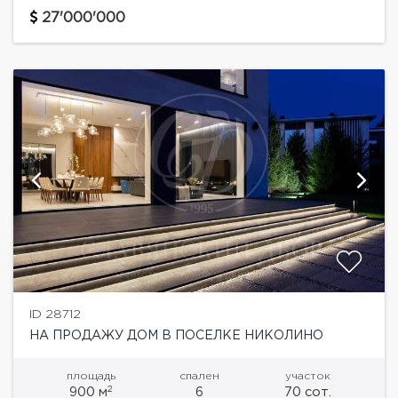
шоссе.Грамотная планировка, дорогие материалы,
27'000'000
много света и пространства. Обустроенная SPA
зона.На...
ID 28712
НА ПРОДАЖУ ДОМ В ПОСЕЛКЕ НИКОЛИНО
площадь
спален
участок
2
900 м
6
70 сот.