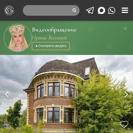
Видеообращение
Ирины Волиной
Смотреть видео