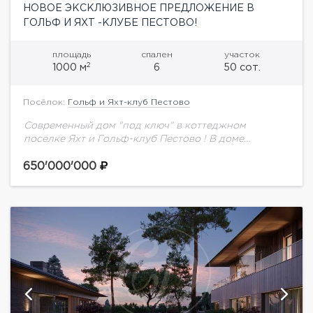
НОВОЕ ЭКСКЛЮЗИВНОЕ ПРЕДЛОЖЕНИЕ В
ГОЛЬФ И ЯХТ -КЛУБЕ ПЕСТОВО!
площадь
спален
участок
2
1000 м
6
50 сот.
Посёлок:
Гольф и Яхт-клуб Пестово
Современный дом "под ключ" в коттеджном
поселке Яхт и Гольф-клуб Пестово ! В доме
выполнена отделка с использованием дорогих,
качественных материалов. Центром притяжения
650'000'000
является большая светлая гостиная...