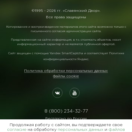
©1995 -
2026 гг. «Славянский Двор».
Все права защищены
Копирование и воспроизведение материалов этого сайта возможно только с
письменного согласия администрации сайта.
Представленная на сайте информация, в т.ч. стоимость объектов, носит
информационный характер и не является публичной офертой.
Сайт защищен с помощью
Yandex SmartCaptcha
и соответствует
Политике
конфиденциальности Яндекс
.
Политика обработки персональных данных
Файлы cookie
8 (800) 234-32-77
Бесплатно по России
Продолжая работу с сайтом, вы подтверждаете свое
Реквизиты:
согласие
на обработку
персональных данных
и
файлов