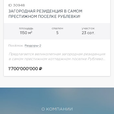
ID 30948
ЗАГОРОДНАЯ РЕЗИДЕНЦИЯ В САМОМ
ПРЕСТИЖНОМ ПОСЕЛКЕ РУБЛЕВКИ!
площадь
спален
участок
2
1150 м
5
23 сот.
Посёлок:
Раздоры-2
Предлагается великолепная загородная резиденция
в самом престижном коттеджном поселке Рублево-
Успенского шоссе Раздоры-2. Поселок расположен
в 5-ти км от города, дорога до центра столицы
1'700'000'000
займет всего 10-15 минут.Дом...
О КОМПАНИИ