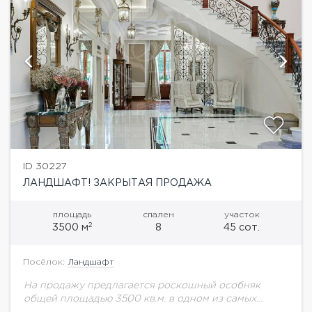
ID 30227
ЛАНДШАФТ! ЗАКРЫТАЯ ПРОДАЖА
площадь
спален
участок
2
3500 м
8
45 сот.
Посёлок:
Ландшафт
На продажу предлагается роскошный особняк
общей площадью 3500 кв.м. в одном из самых
престижных поселков Рублево-Успенского