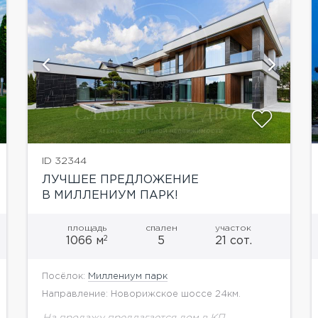
показать ещё 31 фотографию
ID 32344
ЛУЧШЕЕ ПРЕДЛОЖЕНИЕ
В МИЛЛЕНИУМ ПАРК!
площадь
спален
участок
2
1066 м
5
21 сот.
Посёлок:
Миллениум парк
Направление: Новорижское шоссе 24км.
На продажу предлагается дом в КП