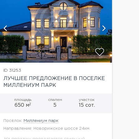
показать
ID 31253
ЛУЧШЕЕ ПРЕДЛОЖЕНИЕ В ПОСЕЛКЕ
МИЛЛЕНИУМ ПАРК
площадь
спален
участок
2
650 м
5
15 сот.
Посёлок:
Миллениум парк
Направление: Новорижское шоссе 24км.
На продажу предлагается стильный