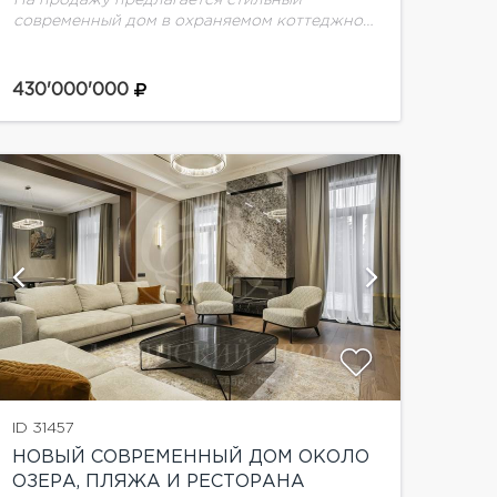
современный дом в охраняемом коттеджном
поселке Миллениум парк на Новой Риге. В
доме выполнен дизайнерский
ремонт.Планировка дома:1 этаж: 3 гардероба,
430'000'000
кабинет, гостевая спальня,...
показат
ID 31457
НОВЫЙ СОВРЕМЕННЫЙ ДОМ ОКОЛО
ОЗЕРА, ПЛЯЖА И РЕСТОРАНА