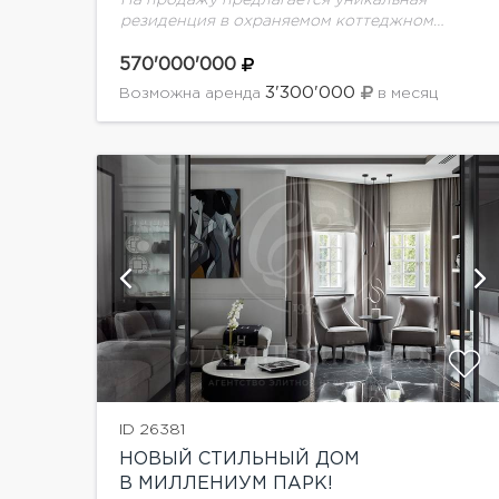
резиденция в охраняемом коттеджном
поселке "Миллениум парк"Планировка дома:
1 уровень: холл, гардеробная. с/у, кухня
570'000'000
(основная кухня + столовая + закрытая
3'300'000
Возможна аренда
в месяц
веранда и открытая...
й
показать ещё 6 фотографий
ID 26381
НОВЫЙ СТИЛЬНЫЙ ДОМ
В МИЛЛЕНИУМ ПАРК!