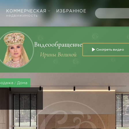
КОММЕРЧЕСКАЯ
ИЗБРАННОЕ
недвижимость
Видеообращение
Смотреть видео
Ирины Волиной
родажа
Дома
Е