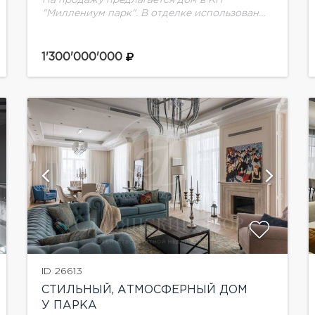
"Миллениум парк". В отделке использованы
качественные материалы, мебель и техника
известных брендов. Панорамное остекление
Alutech. Сантехника премиальных
1'300'000'000
итальянский и испанский марок:...
показать ещё 24 фотографии
ID 26613
СТИЛЬНЫЙ, АТМОСФЕРНЫЙ ДОМ
У ПАРКА