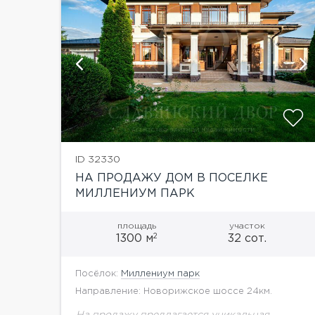
ий
показать ещё 30 фотографий
ID 32330
НА ПРОДАЖУ ДОМ В ПОСЕЛКЕ
МИЛЛЕНИУМ ПАРК
площадь
участок
2
1300 м
32 сот.
Посёлок:
Миллениум парк
Направление: Новорижское шоссе 24км.
На продажу предлагается уникальная