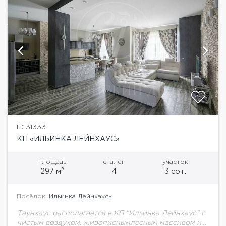
ID 31333
КП «ИЛЬИНКА ЛЕЙНХАУС»
площадь
спален
участок
2
297 м
4
3 сот.
Посёлок:
Ильинка Лейнхаусы
Таунхаус располагается в КП "Ильинка Лейнхаус" с
чистым воздухом, живописнымлесным массивом и