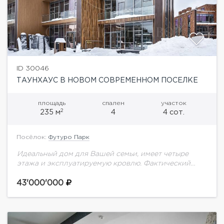
ID 30046
ТАУНХАУС В НОВОМ СОВРЕМЕННОМ ПОСЕЛКЕ
площадь
спален
участок
2
235 м
4
4 сот.
Посёлок:
Футуро Парк
Идеальный дом для Вашей семьи, имеет четыре
этажа и эксплуатируемую кровлю. Фактический
метраж внутри дома без учета балконов и террасы
составляет 235 метров. ​ Расположен в уникальном...
43'000'000