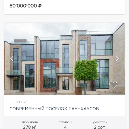
комплексе «Парк Фонте» на Новорижском
шоссе.Стильный таунхаус со свободной
80'000'000
планировкой, панорамным остеклением, высокими
потолками. Красивый вид на...
ID 30753
СОВРЕМЕННЫЙ ПОСЕЛОК ТАУНХАУСОВ
площадь
спален
участок
2
278 м
4
2 сот.