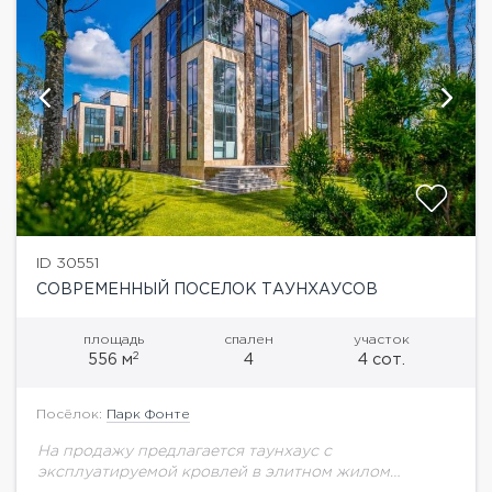
ID 30551
СОВРЕМЕННЫЙ ПОСЕЛОК ТАУНХАУСОВ
площадь
спален
участок
2
556 м
4
4 сот.
Посёлок:
Парк Фонте
На продажу предлагается таунхаус с
эксплуатируемой кровлей в элитном жилом