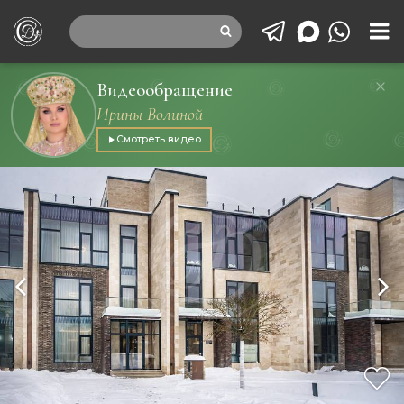
Видеообращение
Ирины Волиной
Смотреть видео