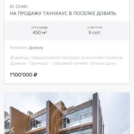
ID 32461
НА ПРОДАЖУ ТАУНХАУС В ПОСЕЛКЕ ДОВИЛЬ
площадь
участок
2
450 м
9 сот.
Посёлок:
Довиль
В аренду предлагается таунхаус в элитном посёлке
Довиль. Таунхаус - торцевой (имеет только одну
смежную стену). На участке цветущий сад с
декоративными и плодовыми растениями. Зона
1'100'000
барбекю,...