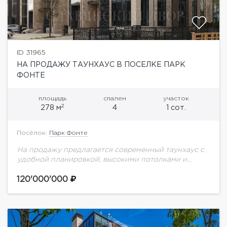
ID 31965
НА ПРОДАЖУ ТАУНХАУС В ПОСЕЛКЕ ПАРК
ФОНТЕ
площадь
спален
участок
2
278 м
4
1 сот.
Посёлок:
Парк Фонте
На продажу предлагается современный таунхаус с
удобной планировкой, высокими потолками и
большими панорамными окнами. Просторный
четырехэтажный таунхаус 278 кв.м в коттеджном
120'000'000
поселке Park Fonte. Меблированный, с
дизайнерским...