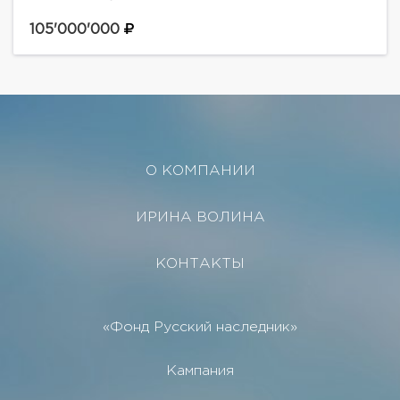
водной инфраструктурой. Поселок полностью
охраняется -закрытый въезд, круглосуточная
105'000'000
охрана. В удобной транспортной доступности от
МКАД.Таунхаус...
О КОМПАНИИ
ИРИНА ВОЛИНА
КОНТАКТЫ
«Фонд Русский наследник»
Кампания