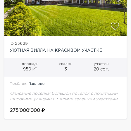
ID 25629
УЮТНАЯ ВИЛЛА НА КРАСИВОМ УЧАСТКЕ
площадь
спален
участок
2
950 м
3
20 сот.
Посёлок:
Павлово
Описание поселка: Большой поселок с приятными
широкими улицами и милыми зелеными участками.
Огромная детская площадка. Инфраструктура:
фитнес-центр, торгово-развлекательный комплекс,
275'000'000
магазины, Павловская гимназия, гольф-клуб,
бассейн. На продажу предлагается...