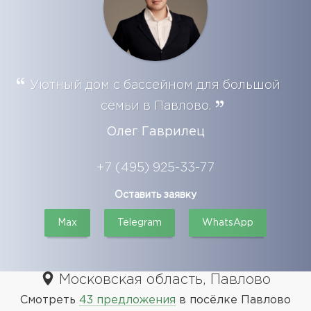
Уютный дом с бассейном для большой
семьи в Павлово.
Олег Гаврилец
+7 (495) 925-33-77
Оставить заявку
Max
Telegram
WhatsApp
Московская область, Павлово
Смотреть
43 предложения
в посёлке Павлово