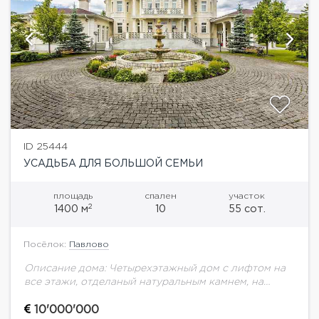
ID 25444
УСАДЬБА ДЛЯ БОЛЬШОЙ СЕМЬИ
площадь
спален
участок
2
1400 м
10
55 сот.
Посёлок:
Павлово
Описание дома: Четырехэтажный дом с лифтом на
все этажи, отделаный натуральным камнем, на
облагороженном участке 55 соток с открытым
теннисным кортом, фонтаном, прудом, BBQ, и
10'000'000