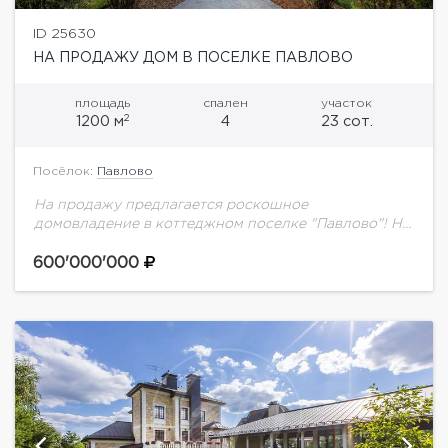
ID 25630
НА ПРОДАЖУ ДОМ В ПОСЕЛКЕ ПАВЛОВО
площадь
спален
участок
2
1200 м
4
23 сот.
Посёлок:
Павлово
На продажу предлагается роскошное
домовладение в коттеджном поселке "Павлово"! На
участке выполнен ландшафтный
дизайн.Планировка дома:1 этаж: гараж, гардеробная,
600'000'000
санузел, холл, гостиная с камином, кухня, столовая,
кладовая, лифт.2...