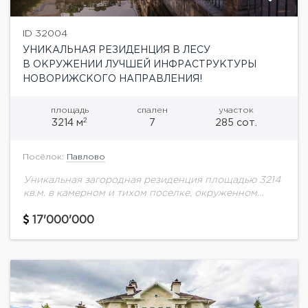
ID 32004
УНИКАЛЬНАЯ РЕЗИДЕНЦИЯ В ЛЕСУ
В ОКРУЖЕНИИ ЛУЧШЕЙ ИНФРАСТРУКТУРЫ
НОВОРИЖСКОГО НАПРАВЛЕНИЯ!
площадь
спален
участок
2
3214 м
7
285 сот.
Посёлок:
Павлово
Уникальная загородная резиденция площадью 3214
кв.м. в камерном и тихом поселке, окруженном
живописным лесом. Этот великолепный объект
располагается на благоустроенном участке
17'000'000
площадью 1,3 гектара в собственности, а...