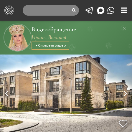
Видеообращение
Ирины Волиной
Смотреть видео