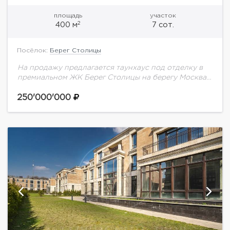
площадь
участок
2
400 м
7 сот.
Посёлок:
Берег Столицы
На продажу предлагается таунхаус под отделку в
премиальном ЖК Берег Столицы на берегу Москва-
реки и непосредственной близости от Серебряного
бора.
250'000'000