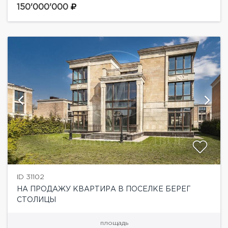
от Серебряного бора.В собственности:-
150'000'000
апартаменты на 1-ом этаже 181,4 кв.м-...
ID 31102
НА ПРОДАЖУ КВАРТИРА В ПОСЕЛКЕ БЕРЕГ
СТОЛИЦЫ
площадь