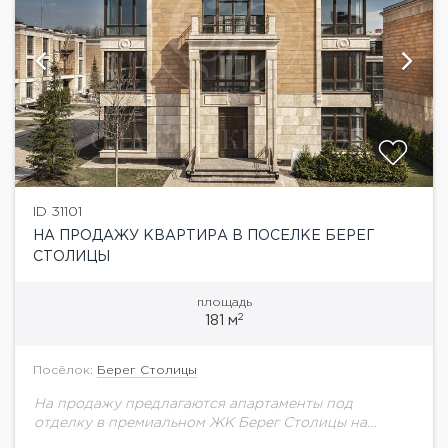
ID 31101
НА ПРОДАЖУ КВАРТИРА В ПОСЕЛКЕ БЕРЕГ
СТОЛИЦЫ
площадь
2
181 м
Посёлок:
Берег Столицы
На продажу предлагаются апартаменты под
отделку в премиальном ЖК Берег Столицы на
берегу Москва-реки и непосредственной близости