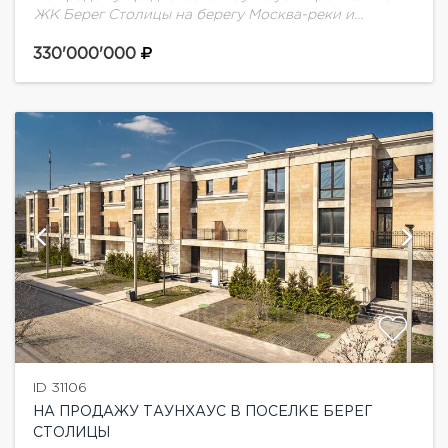
ЖК Берег Столицы на берегу Москва-реки и
непосредственной близости от Серебряного бора.
В таунхаусе выполнен дизайнерский ремонт в
330'000'000
современном стиле.
ID 31106
НА ПРОДАЖУ ТАУНХАУС В ПОСЕЛКЕ БЕРЕГ
СТОЛИЦЫ