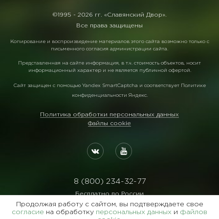
©1995 -
2026 гг. «Славянский Двор».
Все права защищены
Копирование и воспроизведение материалов этого сайта возможно только с
письменного согласия администрации сайта.
Представленная на сайте информация, в т.ч. стоимость объектов, носит
информационный характер и не является публичной офертой.
Сайт защищен с помощью
Yandex SmartCaptcha
и соответствует
Политике
конфиденциальности Яндекс
.
Политика обработки персональных данных
Файлы cookie
8 (800) 234-32-77
Бесплатно по России
Продолжая работу с сайтом, вы подтверждаете свое
Реквизиты:
согласие
на обработку
персональных данных
и
файлов
ООО Агентство "Славянский Двор"