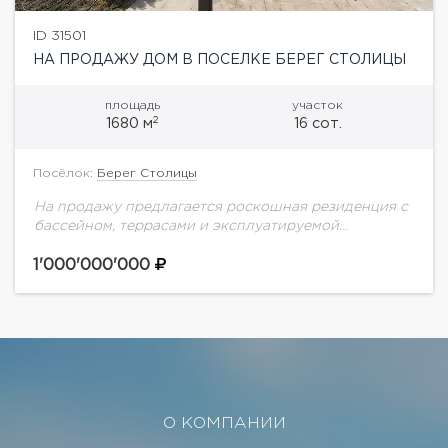
ID 31501
НА ПРОДАЖУ ДОМ В ПОСЕЛКЕ БЕРЕГ СТОЛИЦЫ
площадь
участок
2
1680 м
16 сот.
Посёлок:
Берег Столицы
На продажу предлагается роскошная резиденция с
бассейном, террасами и эксплуатируемой
кровлей.Резиденция расположена в премиальном
ЖК Берег Столицы на берегу Москва-реки и
1'000'000'000
непосредственной близости от Серебряного бора.
О КОМПАНИИ