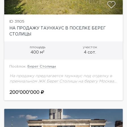
ID 31105
НА ПРОДАЖУ ТАУНХАУС В ПОСЕЛКЕ БЕРЕГ
СТОЛИЦЫ
площадь
участок
2
400 м
4 сот.
Посёлок:
Берег Столицы
На продажу предлагается таунхаус под отделку в
премиальном ЖК Берег Столицы на берегу Москва-
реки и непосредственной близости от Серебряного
бора.
200'000'000