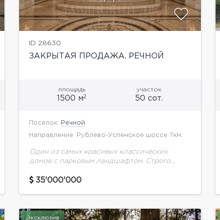
ID 28630
ЗАКРЫТАЯ ПРОДАЖА. РЕЧНОЙ
площадь
участок
2
1500 м
50 сот.
Посёлок:
Речной
Направление: Рублево-Успенское шоссе 7км.
Один из самых красивых классических
домов с парковым ландшафтом. Строго
охраняемый посёлок на берегу Москва-реки.
Уникальная отделка интерьеров,
35'000'000
натуральные материалы, мрамор.
Просторная светлая гостиная, а комнаты
продуманы...
Эксклюзив