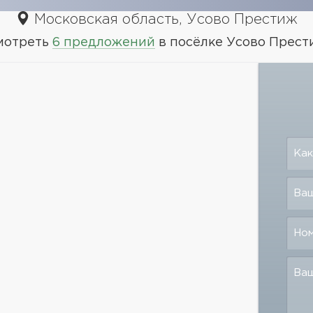
Московская область, Усово Престиж
мотреть
6 предложений
в посёлке Усово Прест
Как
Ваш
Но
Ва