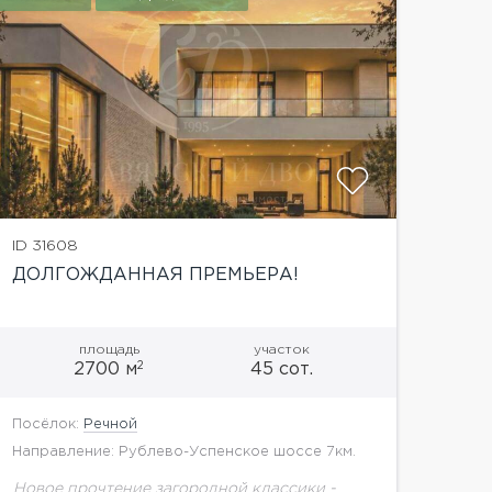
показать
ID 31608
ДОЛГОЖДАННАЯ ПРЕМЬЕРА!
площадь
участок
2
2700 м
45 сот.
Посёлок:
Речной
Направление: Рублево-Успенское шоссе 7км.
Новое прочтение загородной классики -