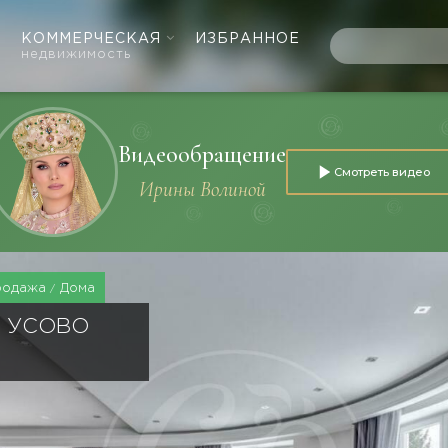
КОММЕРЧЕСКАЯ
ИЗБРАННОЕ
недвижимость
Видеообращение
Смотреть видео
Ирины Волиной
родажа
Дома
Е УСОВО