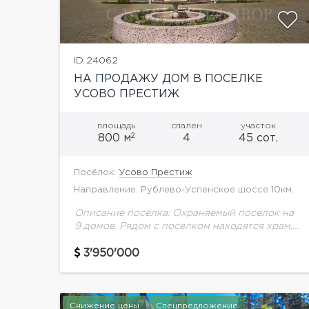
ID 24062
НА ПРОДАЖУ ДОМ В ПОСЕЛКЕ
УСОВО ПРЕСТИЖ
площадь
спален
участок
2
800 м
4
45 сот.
Посёлок:
Усово Престиж
Направление: Рублево-Успенское шоссе 10км.
Описание поселка: Охраняемый поселок на
9 домов. Рядом с поселком находятся храм,
бизнес-центр, рестораны, клиника, салон
красоты. Удобные выезды в Барвиху через
3'950'000
поселок Ландшафт и на Красногорское...
Снижение цены
Спецпредложение