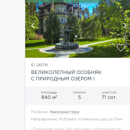
ий
ID 26178
ВЕЛИКОЛЕПНЫЙ ОСОБНЯК
С ПРИРОДНЫМ ОЗЕРОМ !
площадь
спален
участок
2
840 м
5
71 сот.
Посёлок:
Николина гора
Направление: Рублево-Успенское шоссе 21км.
Описание дома: На продажу предлагается