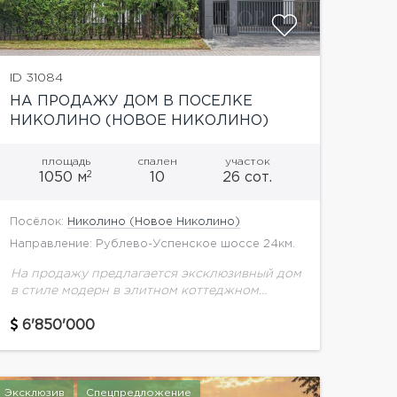
ID 31084
НА ПРОДАЖУ ДОМ В ПОСЕЛКЕ
НИКОЛИНО (НОВОЕ НИКОЛИНО)
площадь
спален
участок
2
1050 м
10
26 сот.
Посёлок:
Николино (Новое Николино)
Направление: Рублево-Успенское шоссе 24км.
На продажу предлагается эксклюзивный дом
в стиле модерн в элитном коттеджном
поселке Николино. Планировка дома:Цоколь
(0 этаж): холл с панорамным лифтом,
6'850'000
прачечная, спортзал, массажная комната,
рабочий кабинет,...
Эксклюзив
Спецпредложение