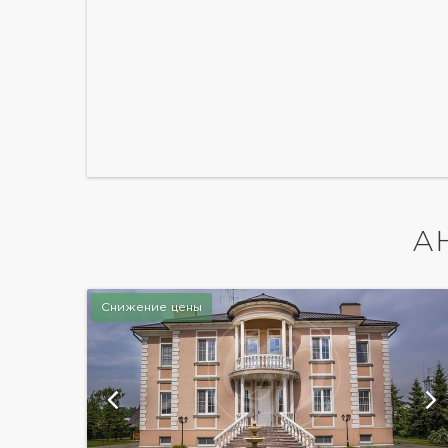
А
Снижение цены
й