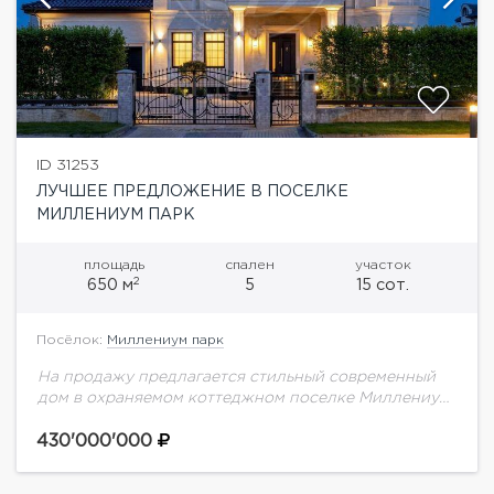
ID 31253
ЛУЧШЕЕ ПРЕДЛОЖЕНИЕ В ПОСЕЛКЕ
МИЛЛЕНИУМ ПАРК
площадь
спален
участок
2
650 м
5
15 сот.
Посёлок:
Миллениум парк
На продажу предлагается стильный современный
дом в охраняемом коттеджном поселке Миллениум
парк на Новой Риге. В доме выполнен дизайнерский
ремонт.Планировка дома:1 этаж: 3 гардероба,
430'000'000
кабинет, гостевая спальня,...