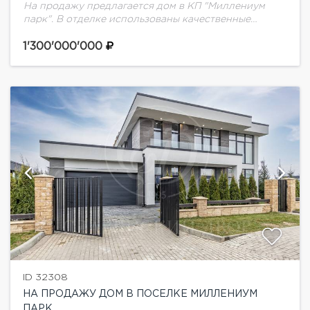
На продажу предлагается дом в КП "Миллениум
парк". В отделке использованы качественные
материалы, мебель и техника известных брендов.
Панорамное остекление Alutech. Сантехника
1'300'000'000
премиальных итальянский и испанский марок:...
ID 32308
НА ПРОДАЖУ ДОМ В ПОСЕЛКЕ МИЛЛЕНИУМ
ПАРК