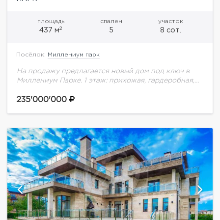
площадь
спален
участок
2
437 м
5
8 сот.
Посёлок:
Миллениум парк
На продажу предлагается новый дом под ключ в
Миллениум Парке. 1 этаж: прихожая, гардеробная,
с/у, кухня, рабочая кухня, столовая-гостиная с
выходом на террасу, 2 спальни с с/у,...
235'000'000