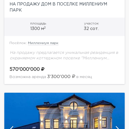
НА ПРОДАЖУ ДОМ В ПОСЕЛКЕ МИЛЛЕНИУМ
ПАРК
площадь
участок
2
1300 м
32 сот.
Посёлок:
Миллениум парк
На продажу предлагается уникальная резиденция в
охраняемом коттеджном поселке "Миллениум
парк"Планировка дома: 1 уровень: холл,
гардеробная. с/у, кухня (основная кухня + столовая
570'000'000
+ закрытая веранда и открытая...
3'300'000
Возможна аренда
в месяц