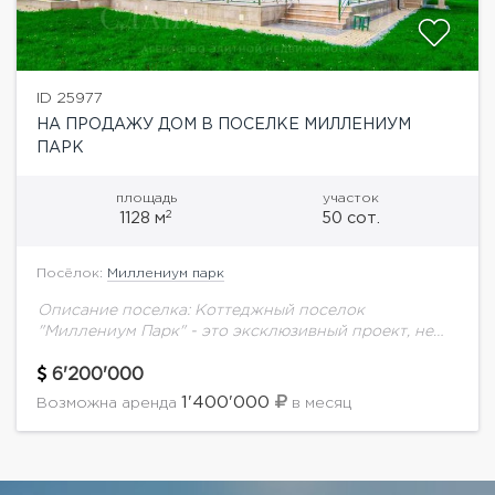
ID 25977
НА ПРОДАЖУ ДОМ В ПОСЕЛКЕ МИЛЛЕНИУМ
ПАРК
площадь
участок
2
1128 м
50 сот.
Посёлок:
Миллениум парк
Описание поселка: Коттеджный поселок
"Миллениум Парк" - это эксклюзивный проект, не
имеющий аналогов в России. Поселок класса De
Luxe - уникален. В структуру жилой застройки
6'200'000
включена система...
1'400'000
Возможна аренда
в месяц