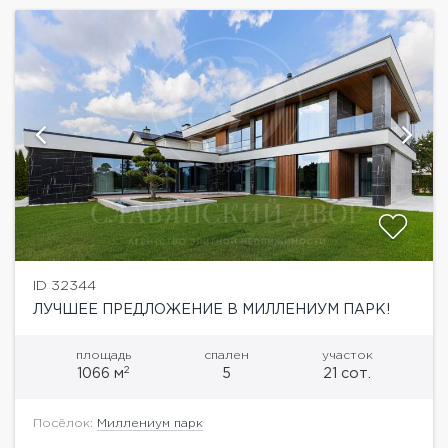
ID 32344
ЛУЧШЕЕ ПРЕДЛОЖЕНИЕ В МИЛЛЕНИУМ ПАРК!
площадь
спален
участок
2
1066 м
5
21 сот.
Посёлок:
Миллениум парк