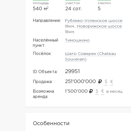
площадь
участок
спален
2
540 м
24 сот.
5
Направление:
Рублево-Успенское шоссе
18км.,
Новорижское шоссе
18км.
Населённый
Тимошкино
пункт:
Посёлок:
Шато Соверен (Chateau
Souverain)
29951
ID Объекта:
251'000'000
Продажа:
1'500'000
Возможна
в месяц
аренда:
Особенности