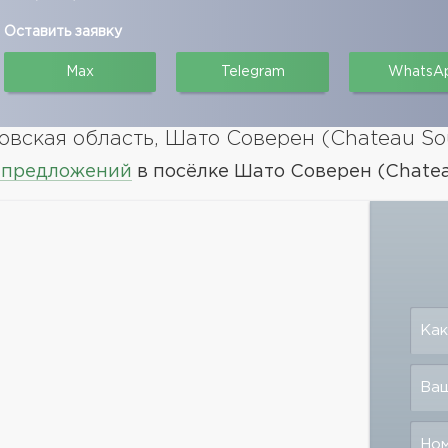
Оставить заявку
Max
Telegram
WhatsA
вская область, Шато Соверен (Chateau So
 предложений
в посёлке Шато Соверен (Chatea
Как
Ваш
Но