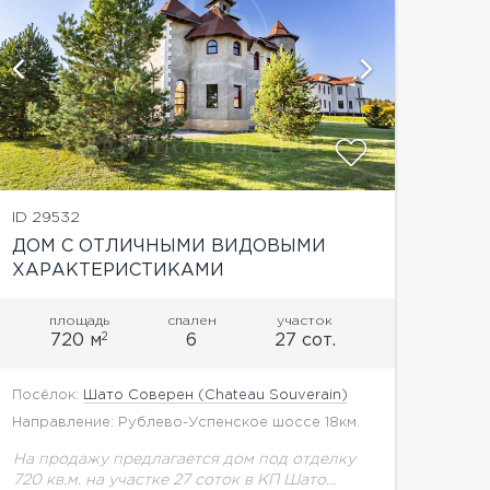
показать
ID 29532
ДОМ С ОТЛИЧНЫМИ ВИДОВЫМИ
ХАРАКТЕРИСТИКАМИ
площадь
спален
участок
2
720 м
6
27 сот.
Посёлок:
Шато Соверен (Chateau Souverain)
Направление: Рублево-Успенское шоссе 18км.
На продажу предлагается дом под отделку
720 кв.м. на участке 27 соток в КП Шато