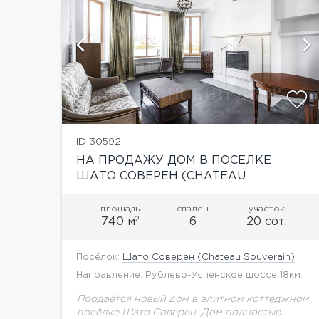
ию
показать ещё 5 фотографий
ID 30592
НА ПРОДАЖУ ДОМ В ПОСЕЛКЕ
ШАТО СОВЕРЕН (CHATEAU
SOUVERAIN)
площадь
спален
участок
2
740 м
6
20 сот.
Посёлок:
Шато Соверен (Chateau Souverain)
Направление: Рублево-Успенское шоссе 18км.
Продаётся новый дом в элитном коттеджном
посёлке Шато Соверен. Дом полностью