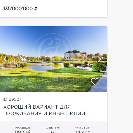
Соверен. Самая высокая точка
Красногорского района, 2 выезда из поселка:
135'000'000
на Новорижское...
показать
ID 29527
ХОРОШИЙ ВАРИАНТ ДЛЯ
ПРОЖИВАНИЯ И ИНВЕСТИЦИЙ!
площадь
спален
участок
2
1082 м
6
24 сот.