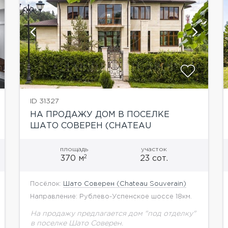
показать ещё 9 фотографий
ID 31327
НА ПРОДАЖУ ДОМ В ПОСЕЛКЕ
ШАТО СОВЕРЕН (CHATEAU
SOUVERAIN)
площадь
участок
2
370 м
23 сот.
Посёлок:
Шато Соверен (Chateau Souverain)
Направление: Рублево-Успенское шоссе 18км.
На продажу предлагается дом "под отделку"
в поселке Шато Соверен.