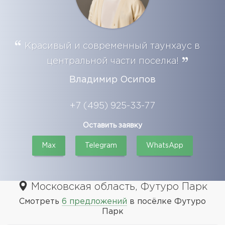
Красивый и современный таунхаус в
центральной части поселка!
Владимир Осипов
+7 (495) 925-33-77
Оставить заявку
Max
Telegram
WhatsApp
Московская область, Футуро Парк
Смотреть
6 предложений
в посёлке Футуро
Парк