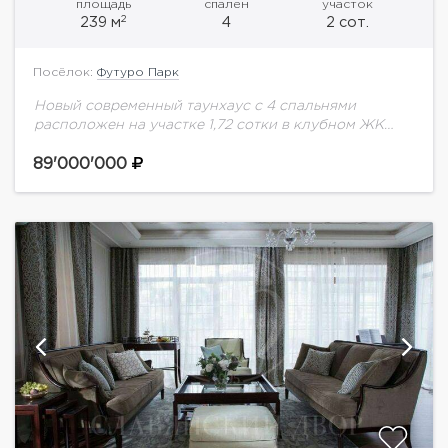
площадь
спален
участок
2
239 м
4
2 сот.
Посёлок:
Футуро Парк
Новый современный таунхаус с 4 спальнями
расположен на участке 1,72 сотки в клубном ЖК
«Футуро парк» на Новой Риге. Таунхаус
представлен под ключ с дизайнерским интерьером:
89'000'000
лаконичные...