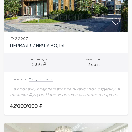
ID 32297
ПЕРВАЯ ЛИНИЯ У ВОДЫ!
площадь
участок
2
239 м
2 сот.
Посёлок:
Футуро Парк
На продажу предлагается таунхаус "под отделку" в
поселке Футуро Парк Участок с выходом в парк и
реке. Планировка дома: 1-й этаж: гостиная, кухня-
столовая, санузел, терраса, котельная.2-й этаж:...
42'000'000