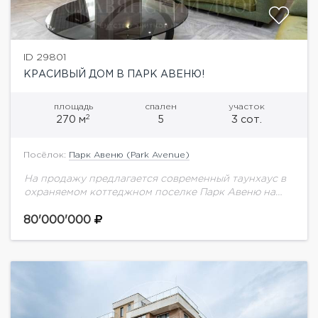
ID 29801
КРАСИВЫЙ ДОМ В ПАРК АВЕНЮ!
площадь
спален
участок
2
270 м
5
3 сот.
Посёлок:
Парк Авеню (Park Avenue)
На продажу предлагается современный таунхаус в
охраняемом коттеджном поселке Парк Авеню на
Новорижском шоссе.Угловой таунхаус. Выполнен
дизайнерский ремонт с использованием
80'000'000
натуральных материалов. Грамотная планировка.
Предусмотрено 5 спален.Планировка...