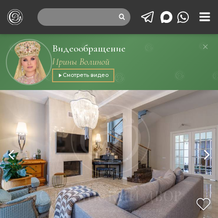
Видеообращение
Ирины Волиной
Смотреть видео