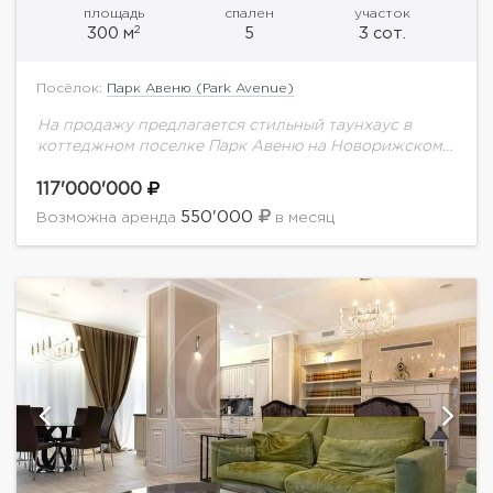
площадь
спален
участок
2
300 м
5
3 сот.
Посёлок:
Парк Авеню (Park Avenue)
На продажу предлагается стильный таунхаус в
коттеджном поселке Парк Авеню на Новорижском
шоссе. Планировка дома:1 этаж: гостиная-столовая-
кухня, с/у, гараж на 1 м/м, терраса2 этаж: 2 спальни,
117'000'000
спальня...
550'000
Возможна аренда
в месяц