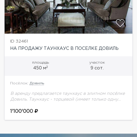
ID 32461
НА ПРОДАЖУ ТАУНХАУС В ПОСЕЛКЕ ДОВИЛЬ
площадь
участок
2
450 м
9 сот.
Посёлок:
Довиль
В аренду предлагается таунхаус в элитном посёлке
Довиль. Таунхаус - торцевой (имеет только одну
смежную стену). На участке цветущий сад с
декоративными и плодовыми растениями. Зона
1'100'000
барбекю,...