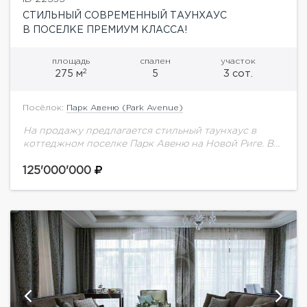
СТИЛЬНЫЙ СОВРЕМЕННЫЙ ТАУНХАУС
В ПОСЕЛКЕ ПРЕМИУМ КЛАССА!
площадь
спален
участок
2
275 м
5
3 сот.
Посёлок:
Парк Авеню (Park Avenue)
На продажу предлагается стильный таунхаус в
коттеджном поселке Парк Авеню на Новой Риге. В
таунхаусе выполнен дизайнерский ремонт,
качественная отделка. Планировка:1 этаж: холл,
125'000'000
гостиная-столовая с камином, кухня,...