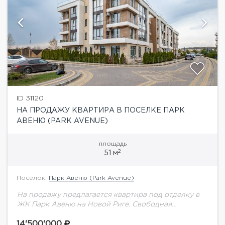
ID 31120
НА ПРОДАЖУ КВАРТИРА В ПОСЕЛКЕ ПАРК
АВЕНЮ (PARK AVENUE)
площадь
2
51 м
Посёлок:
Парк Авеню (Park Avenue)
На продажу предлагается квартира под отделку в
ЖК Парк Авеню на Новой Риге. Свободная
планировка: можно спланировать 1-2 спальни. В
квартире высокие потолки, большая площадь
14'500'000