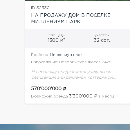
ID 32330
НА ПРОДАЖУ ДОМ В ПОСЕЛКЕ
МИЛЛЕНИУМ ПАРК
площадь
участок
2
1300 м
32 сот.
Посёлок:
Миллениум парк
Направление: Новорижское шоссе 24км.
На продажу предлагается уникальная
резиденция в охраняемом коттеджном
поселке "Миллениум парк"Планировка дома:
1 уровень: холл, гардеробная. с/у, кухня
570'000'000
(основная кухня + столовая + закрытая
3'300'000
Возможна аренда
в месяц
веранда и открытая...