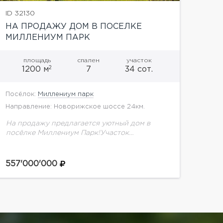
ID 32130
НА ПРОДАЖУ ДОМ В ПОСЕЛКЕ
МИЛЛЕНИУМ ПАРК
площадь
спален
участок
2
1200 м
7
34 сот.
Посёлок:
Миллениум парк
Направление: Новорижское шоссе 24км.
На продажу предлагается уютный дом в
посёлке Миллениум Парк!Участок
расположен в пятом квартале, за счет
максимального удаления от шумных дорог и
наличия каналов, парков и прудов,
557'000'000
считается...