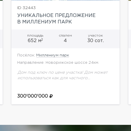
ID 32443
УНИКАЛЬНОЕ ПРЕДЛОЖЕНИЕ
В МИЛЛЕНИУМ ПАРК
площадь
спален
участок
2
652 м
4
30 сот.
Посёлок:
Миллениум парк
Направление: Новорижское шоссе 24км.
Дом под ключ по цене участка! Дом может
использоваться как для частного
проживания, так и для организации
бизнеса.Внутреннее пространство помимо
общих зон вмещает 4 спальни и 4...
300'000'000