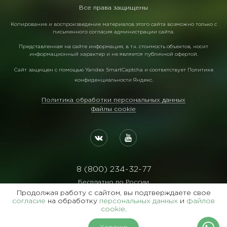
Все права защищены
Копирование и воспроизведение материалов этого сайта возможно только с
письменного согласия администрации сайта.
Представленная на сайте информация, в т.ч. стоимость объектов, носит
информационный характер и не является публичной офертой.
Сайт защищен с помощью
Yandex SmartCaptcha
и соответствует
Политике
конфиденциальности Яндекс
.
Политика обработки персональных данных
Файлы cookie
8 (800) 234-32-77
Бесплатно по России
Продолжая работу с сайтом, вы подтверждаете свое
Реквизиты:
согласие
на обработку
персональных данных
и
файлов
ООО Агентство "Славянский Двор"
cookie
.
ИНН:7729122105 ОГРН:1027700102473