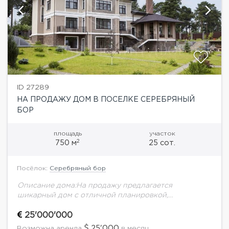
ID 27289
НА ПРОДАЖУ ДОМ В ПОСЕЛКЕ СЕРЕБРЯНЫЙ
БОР
площадь
участок
2
750 м
25 сот.
Посёлок:
Серебряный бор
Описание дома:На продажу предлагается
шикарный дом с отличной планировкой,
современной отделкой и дорогой мебелью.
Территория дома огорожена, установлена система
25'000'000
видеонаблюдения, охрана.Планировка дома:1 этаж:
25'000
Возможна аренда
в месяц