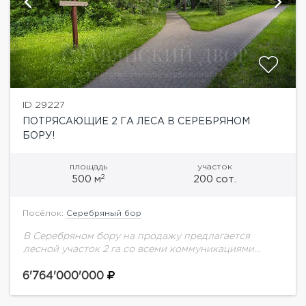
ID 29227
ПОТРЯСАЮЩИЕ 2 ГА ЛЕСА В СЕРЕБРЯНОМ
БОРУ!
площадь
участок
2
500 м
200 сот.
Посёлок:
Серебряный бор
В Серебряном бору на продажу предлагается
лесной участок 2 га со всеми коммуникациями
«Серебряный бор» располагается в сосновом
массиве в излучине Москвы реки, в экологически
6'764'000'000
чистом районе...