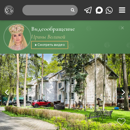
Видеообращение
Ирины Волиной
Смотреть видео