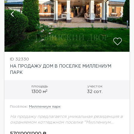
ID 32330
НА ПРОДАЖУ ДОМ В ПОСЕЛКЕ МИЛЛЕНИУМ
ПАРК
площадь
участок
2
1300 м
32 сот.
Посёлок:
Миллениум парк
На продажу предлагается уникальная резиденция в
охраняемом коттеджном поселке "Миллениум
парк"Планировка дома: 1 уровень: холл,
гардеробная. с/у, кухня (основная кухня + столовая