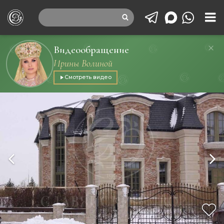
Видеообращение
Ирины Волиной
Смотреть видео