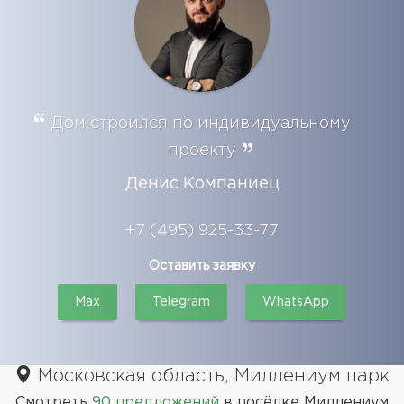
Дом строился по индивидуальному
проекту
Денис Компаниец
+7 (495) 925-33-77
Оставить заявку
Max
Telegram
WhatsApp
Московская область, Миллениум парк
Смотреть
90 предложений
в посёлке Миллениум