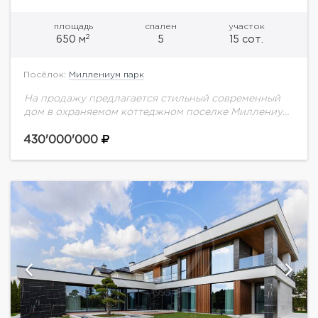
площадь
спален
участок
2
650 м
5
15 сот.
Посёлок:
Миллениум парк
На продажу предлагается стильный современный
дом в охраняемом коттеджном поселке Миллениум
парк на Новой Риге. В доме выполнен дизайнерский
ремонт.Планировка дома:1 этаж: 3 гардероба,
430'000'000
кабинет, гостевая спальня,...