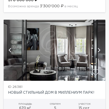
570'000'000
+ закрытая веранда и открытая...
3'300'000
Возможна аренда
в месяц
ID 26381
НОВЫЙ СТИЛЬНЫЙ ДОМ В МИЛЛЕНИУМ ПАРК!
площадь
спален
участок
2
670 м
5
15 сот.