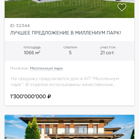
ID 32344
ЛУЧШЕЕ ПРЕДЛОЖЕНИЕ В МИЛЛЕНИУМ ПАРК!
площадь
спален
участок
2
1066 м
5
21 сот.
Посёлок:
Миллениум парк
На продажу предлагается дом в КП "Миллениум
парк". В отделке использованы качественные
материалы, мебель и техника известных брендов.
Панорамное остекление Alutech. Сантехника
1'300'000'000
премиальных итальянский и испанский марок:...