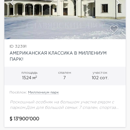
ID 32391
АМЕРИКАНСКАЯ КЛАССИКА В МИЛЛЕНИУМ
ПАРК!
площадь
спален
участок
2
1524 м
7
102 сот.
Посёлок:
Миллениум парк
Роскошный особняк на большом участке рядом с
парком.Дом для большой семьи: 7 спален, спортзал,
СПА и помещения для персонала
13'900'000