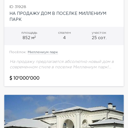
ID 31928
НА ПРОДАЖУ ДОМ В ПОСЕЛКЕ МИЛЛЕНИУМ
ПАРК
площадь
спален
участок
2
852 м
4
25 сот.
Посёлок:
Миллениум парк
На продажу предлагается абсолютно новый дом в
современном стиле в поселке Миллениум парк!
Очень классное расположение участка со своим
выходом в парк и к поселковому каналу. Из...
10'000'000