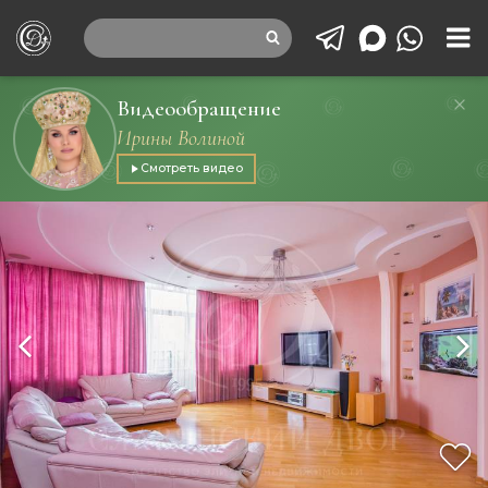
Видеообращение
Ирины Волиной
Смотреть видео