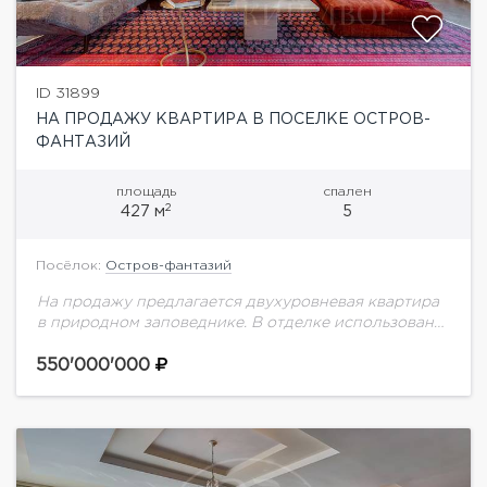
ID 31899
НА ПРОДАЖУ КВАРТИРА В ПОСЕЛКЕ ОСТРОВ-
ФАНТАЗИЙ
площадь
спален
2
427 м
5
Посёлок:
Остров-фантазий
На продажу предлагается двухуровневая квартира
в природном заповеднике. В отделке использованы
материалы премиум сегмента. Мебель: Meridiani,
Pierre Frey, Munna,Julian Chichester, Hamilton Conte,
550'000'000
Hutton, Bauline, Pouenat, Porada. Свет:...