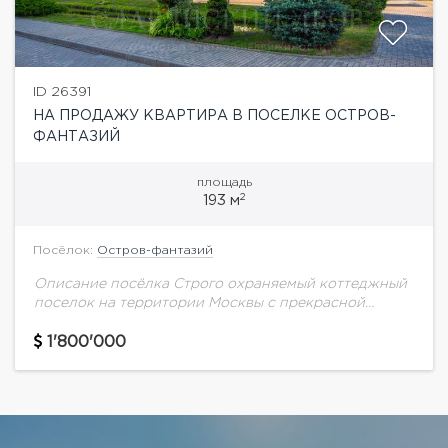
ID 26391
НА ПРОДАЖУ КВАРТИРА В ПОСЕЛКЕ ОСТРОВ-
ФАНТАЗИЙ
площадь
2
193 м
Посёлок:
Остров-фантазий
Описание посёлка Строго охраняемый коттеджный
поселок на территории Москвы с прекрасной
экологией, в окружении водоемов и удобной
транспортной доступностью. На территории
1'800'000
поселка расположены как частные дома, так...