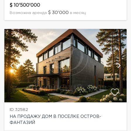
ремонтом в современном стиле от дизайнера с
10'500'000
мировым именем. Потолки в самой высокой точке...
30'000
Возможна аренда
в месяц
ID 32582
НА ПРОДАЖУ ДОМ В ПОСЕЛКЕ ОСТРОВ-
ФАНТАЗИЙ