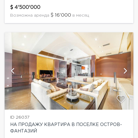
престижном северо-западе города, в излучине
Москвы-реки, в живописной Татаровской пойме.
4'500'000
Это один из немногочисленных поселков,...
16'000
Возможна аренда
в месяц
ID 26037
НА ПРОДАЖУ КВАРТИРА В ПОСЕЛКЕ ОСТРОВ-
ФАНТАЗИЙ