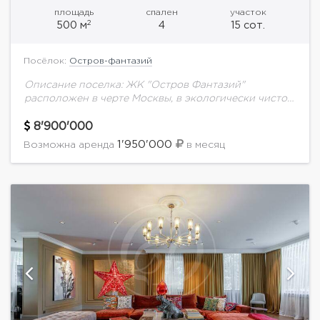
площадь
спален
участок
2
500 м
4
15 сот.
Посёлок:
Остров-фантазий
Описание поселка: ЖК "Остров Фантазий"
расположен в черте Москвы, в экологически чистом
и престижном северо-западе города, в живописной
Татаровской пойме. Это один из немногочисленных
8'900'000
поселков с великолепными...
1'950'000
Возможна аренда
в месяц