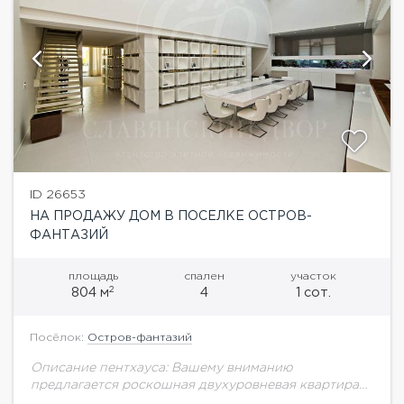
ID 26653
НА ПРОДАЖУ ДОМ В ПОСЕЛКЕ ОСТРОВ-
ФАНТАЗИЙ
площадь
спален
участок
2
804 м
4
1 сот.
Посёлок:
Остров-фантазий
Описание пентхауса: Вашему вниманию
предлагается роскошная двухуровневая квартира
площадью 804 кв.м с высококачественным