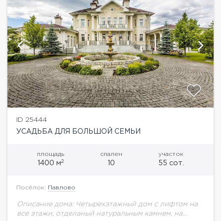
ID 25444
УСАДЬБА ДЛЯ БОЛЬШОЙ СЕМЬИ
площадь
спален
участок
2
1400 м
10
55 сот.
Посёлок:
Павлово
Описание дома: Четырехэтажный дом с лифтом на
все этажи, отделаный натуральным камнем, на