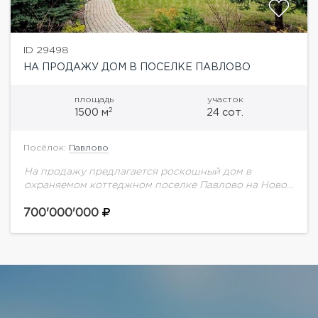
ID 29498
НА ПРОДАЖУ ДОМ В ПОСЕЛКЕ ПАВЛОВО
площадь
участок
2
1500 м
24 сот.
Посёлок:
Павлово
На продажу предлагается роскошный дом в
охраняемом коттеджном поселке Павлово на Новой
Риге. В доме выполнен дизайнерский ремонт в
стиле современной классики. Дорогая отделка и
700'000'000
мебель. Планировка...