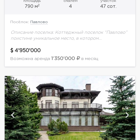
площадь
спален
участок
2
790 м
4
47 сот.
Посёлок:
Павлово
Описание поселка: Коттеджный поселок “Павлово”
поистине уникальное место, в котором
благоприятно сочетаются все современные
представления о загородной жизни с высоким
4'950'000
комфортом. Не говоря о близости к столице...
1'350'000
Возможна аренда
в месяц