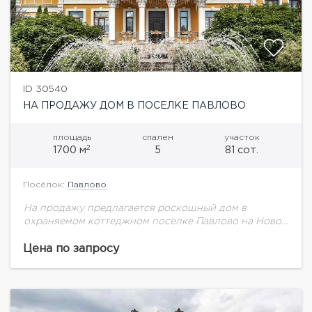
ID 30540
НА ПРОДАЖУ ДОМ В ПОСЕЛКЕ ПАВЛОВО
площадь
спален
участок
2
1700 м
5
81 сот.
Посёлок:
Павлово
На продажу предлагается роскошный дом в
охраняемом коттеджном поселке Павлово на Новой
Риге.Планировка дома:Цоколь: бильярдная, с/у,
винная комната, комната для персонала, кухня,
Цена по запросу
постирочная, сезоннаягардеробная, спортзал, с/у,
сауна,...