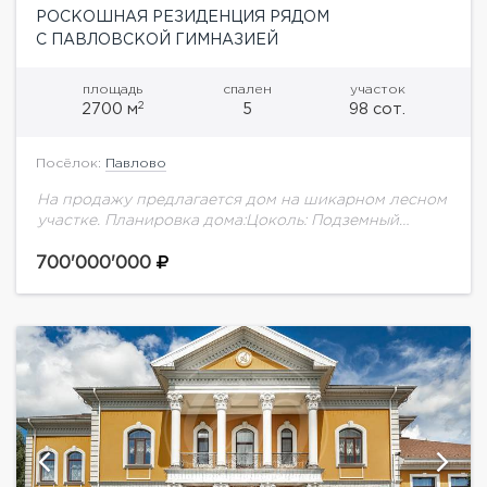
РОСКОШНАЯ РЕЗИДЕНЦИЯ РЯДОМ
С ПАВЛОВСКОЙ ГИМНАЗИЕЙ
площадь
спален
участок
2
2700 м
5
98 сот.
Посёлок:
Павлово
На продажу предлагается дом на шикарном лесном
участке. Планировка дома:Цоколь: Подземный
переход в СПА зону, бильярдная, винная комната,
технические и складские помещения.1 этаж:
700'000'000
Прихожая, большая гардеробная, с/у,...