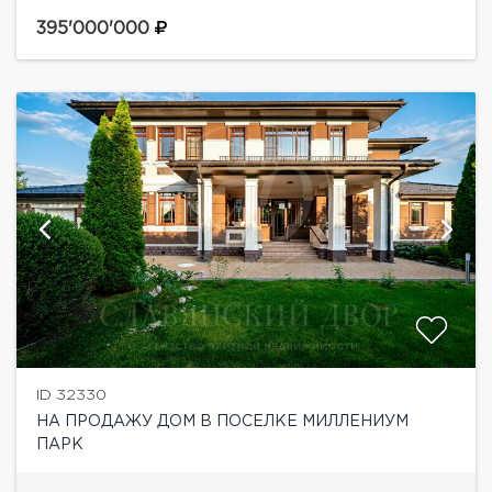
на Новой Риге.Планировка дома:1 этаж: кухня,
столовая, холл, TV-зона, прихожая, гардероб, с/у,
395'000'000
зимняя веранда, гараж, котельная,...
ID 32330
НА ПРОДАЖУ ДОМ В ПОСЕЛКЕ МИЛЛЕНИУМ
ПАРК