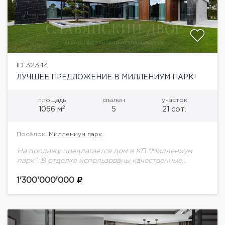
ID 32344
ЛУЧШЕЕ ПРЕДЛОЖЕНИЕ В МИЛЛЕНИУМ ПАРК!
площадь
спален
участок
2
1066 м
5
21 сот.
Посёлок:
Миллениум парк
На продажу предлагается дом в КП "Миллениум
парк". В отделке использованы качественные
материалы, мебель и техника известных брендов.
Панорамное остекление Alutech. Сантехника
1'300'000'000
премиальных итальянский и испанский марок:...