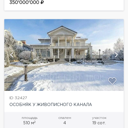
классики. Панорамные окна, система Умный дом.
350'000'000
Грамотная планировка.Основной дом:...
ID 32427
ОСОБНЯК У ЖИВОПИСНОГО КАНАЛА
площадь
спален
участок
2
510 м
4
19 сот.