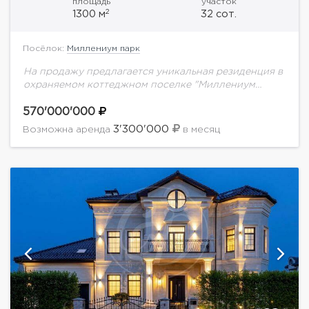
площадь
участок
2
1300 м
32 сот.
Посёлок:
Миллениум парк
На продажу предлагается уникальная резиденция в
охраняемом коттеджном поселке "Миллениум
парк"Планировка дома: 1 уровень: холл,
гардеробная. с/у, кухня (основная кухня + столовая
570'000'000
+ закрытая веранда и открытая...
3'300'000
Возможна аренда
в месяц