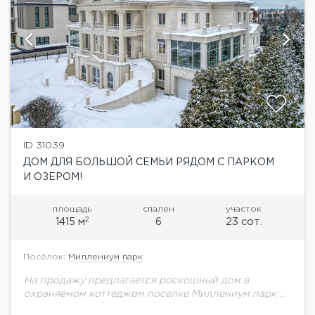
ID 31039
ДОМ ДЛЯ БОЛЬШОЙ СЕМЬИ РЯДОМ С ПАРКОМ
И ОЗЕРОМ!
площадь
спален
участок
2
1415 м
6
23 сот.
Посёлок:
Миллениум парк
На продажу предлагается роскошный дом в
охраняемом коттеджом поселке Миллениум парк на
Новой Риге.Дом выполнен в стиле современной