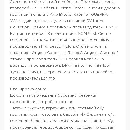
Дом с полной отделкой и мебелью. Прихожая, кухня,
гардеробные – мебель Luciano Zonta. Панели и двери в
гостиной и спальне Arte Brotto. Кабинет GUERRA
VANNI, диван, стол, стулья в гостиной DV Home
Collection. Стенка в гостиной – производитель HENGE.
Витрины и тумба ТВ в каминной – SCAPPINI. Свет в
гостиной – IL PARALUME MARINA. Мастер-спальня –
производитель Francesco Molon. Стол и стулья в
спальнях – Angelo Cappeliini, Reflex & Angelo. Свет на 2
этаже – производитель IDL. Садовая мебель на
веранде – производитель DFN, на поляне – Barlow
Tyrie (Англия), на террасе 2-го этажа и в бассейне –
производитель Ethimo.
Планировка дома:
Цоколь: тех помещение бассейна, сезонная
гардеробная, погреб, спортзал.
1 этаж: прихожая, гараж на 2 а/м, гостевой с/у,
гостиная-кухня-столовая, бассейн 4х10м, хамам, с/у,
гостевой блок над гаражом с 3-мя спальнями, 2 с/у,
постирочная, терраса-барбекю, холодная кладовая.