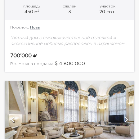
площадь
спален
участок
2
450 м
3
20 сот.
Посёлок:
Новь
Уютный дом с высококачественной отделкой и
эксклюзивной мебелью расположен в охраняемом
лесном поселке с собственной инфраструктурой.
На великолепном участке с ландшафтным
700'000
дизайном - пруд, гостевой дом с...
4'800'000
Возможна продажа