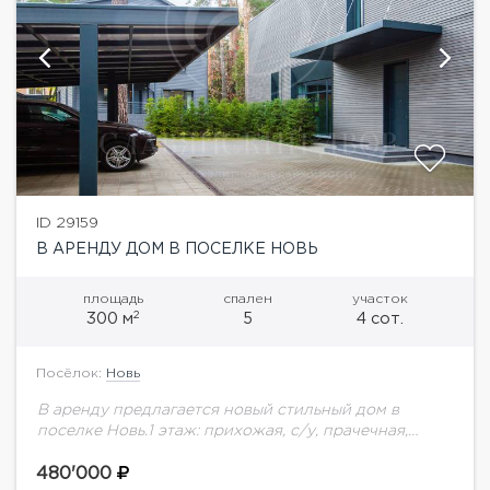
ID 29159
В АРЕНДУ ДОМ В ПОСЕЛКЕ НОВЬ
площадь
спален
участок
2
300 м
5
4 сот.
Посёлок:
Новь
В аренду предлагается новый стильный дом в
поселке Новь.1 этаж: прихожая, с/у, прачечная,
гардеробная, студио: кухня с каминным залом и
выходом на веранду-патио2 этаж: 2 с/у, 2...
480'000