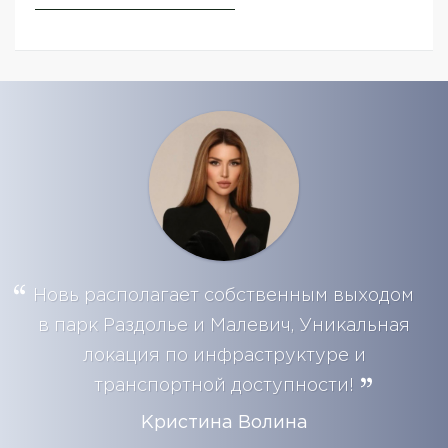
Новь располагает собственным выходом
в парк Раздолье и Малевич, Уникальная
локация по инфраструктуре и
транспортной доступности!
Кристина Волина