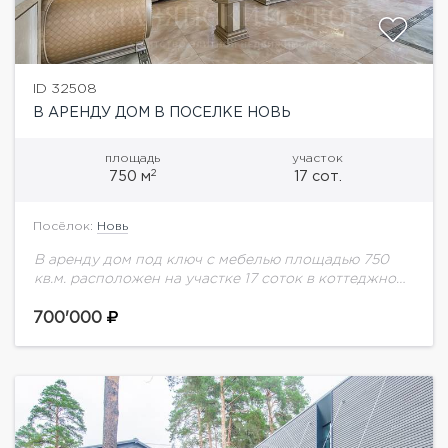
ID 32508
В АРЕНДУ ДОМ В ПОСЕЛКЕ НОВЬ
площадь
участок
2
750 м
17 сот.
Посёлок:
Новь
В аренду дом под ключ с мебелью площадью 750
кв.м. расположен на участке 17 соток в коттеджном
поселке "ДПК Новь". В доме предусмотрены: 6
спален, 7 с/у,...
700'000