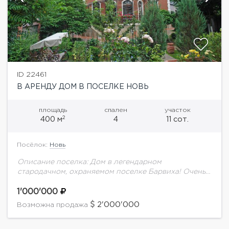
ID 22461
В АРЕНДУ ДОМ В ПОСЕЛКЕ НОВЬ
площадь
спален
участок
2
400 м
4
11 сот.
Посёлок:
Новь
Описание поселка: Дом в легендарном
стародачном, охраняемом поселке Барвиха! Очень
удобный подъезд на личном и общественном
транспорте. Поселок с инфраструктурой : детские
1'000'000
площадки, магазин, прогулочные зоны, спортивные...
2'000'000
Возможна продажа