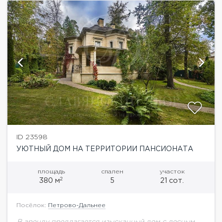
ID 23598
УЮТНЫЙ ДОМ НА ТЕРРИТОРИИ ПАНСИОНАТА
площадь
спален
участок
2
380 м
5
21 сот.
Посёлок:
Петрово-Дальнее
В аренду предлагается изысканный дом с лесным