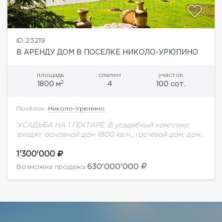
ID 23219
В АРЕНДУ ДОМ В ПОСЕЛКЕ НИКОЛО-УРЮПИНО
площадь
спален
участок
2
1800 м
4
100 сот.
Посёлок:
Николо-Урюпино
УСАДЬБА НА 1 ГЕКТАРЕ. В усадебный комплекс
входят: основной дом 1800 кв.м., гостевой дом, дом
для персонала и дом для охраны. Планировка
основного дома: 1 этаж: холл,...
1'300'000
630'000'000
Возможна продажа