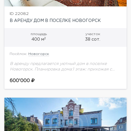
ID 22082
В АРЕНДУ ДОМ В ПОСЕЛКЕ НОВОГОРСК
площадь
участок
2
400 м
38 сот.
Посёлок:
Новогорск
В аренду предлагается уютный дом в поселке
Новогорск. Планировка дома:1 этаж: прихожая с
большими гардеробами, студия со вторым светом
(гостиная с камином и выходом на большую
600'000
террасу,...