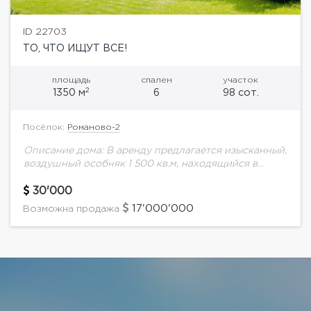
ID 22703
ТО, ЧТО ИЩУТ ВСЕ!
площадь
спален
участок
2
1350 м
6
98 сот.
Посёлок:
Романово-2
Описание дома: В аренду предлагается изысканный,
воздушный особняк 1 500 кв.м, находящийся в
камерном поселке в Горках-2. Парк, окружающий
особняк, простирается на 1 га и выполнен в...
30'000
17'000'000
Возможна продажа