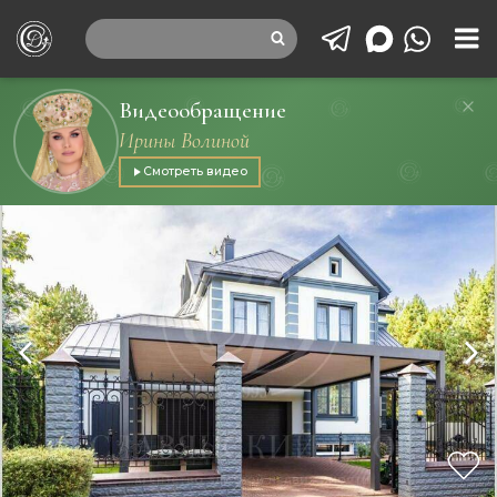
Видеообращение
Ирины Волиной
Смотреть видео