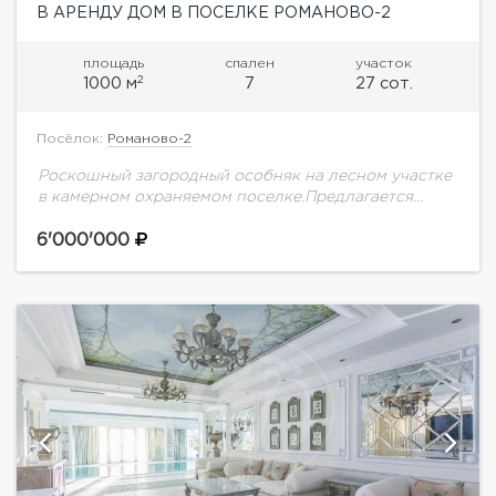
В АРЕНДУ ДОМ В ПОСЕЛКЕ РОМАНОВО-2
площадь
спален
участок
2
1000 м
7
27 сот.
Посёлок:
Романово-2
Роскошный загородный особняк на лесном участке
в камерном охраняемом поселке.Предлагается
великолепный дом, сочетающий безупречную
архитектуру, изысканные интерьеры и высокий
6'000'000
уровень комфорта для всей семьи. Пространство
оформлено в...