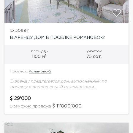
ID 30987
В АРЕНДУ ДОМ В ПОСЕЛКЕ РОМАНОВО-2
площадь
участок
2
1100 м
75 сот.
Посёлок:
Романово-2
В аренду предлагается дом, выполненный по
проекту и воплощенный итальянскими
дизайнерами и мастерами. Дорогие отделочные
материалы: мрамор, оникс, дерево. Отделка фасада
29'000
выполнена из травертина.Планировка дома: 3
11'800'000
Возможна продажа
этажа,...