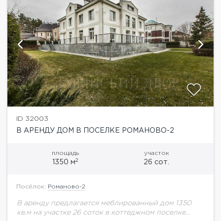
ID 32003
В АРЕНДУ ДОМ В ПОСЕЛКЕ РОМАНОВО-2
площадь
участок
2
1350 м
26 сот.
Посёлок:
Романово-2
В аренду предлагается меблированный дом 1350
кв.м на участке 26 соток в коттеджном поселке