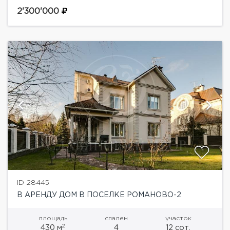
"Романово-2".Планировка дома:Цокольный этаж:
холл, тренажерный зал, SPA- зона: турецкая баня,
2'300'000
сауна, джакузи, душевая,...
ID 28445
В АРЕНДУ ДОМ В ПОСЕЛКЕ РОМАНОВО-2
площадь
спален
участок
2
430 м
4
12 сот.