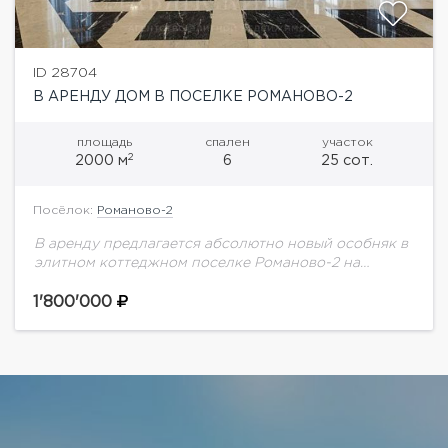
ID 28704
В АРЕНДУ ДОМ В ПОСЕЛКЕ РОМАНОВО-2
площадь
спален
участок
2
2000 м
6
25 сот.
Посёлок:
Романово-2
В аренду предлагается абсолютно новый особняк в
элитном коттеджном поселке Романово-2 на
Рублево-Успенском шоссе. В просторном и
эргономичном доме выполнен дизайнерский
1'800'000
ремонт, функционаьная планировка: 6 спален,
светлая...