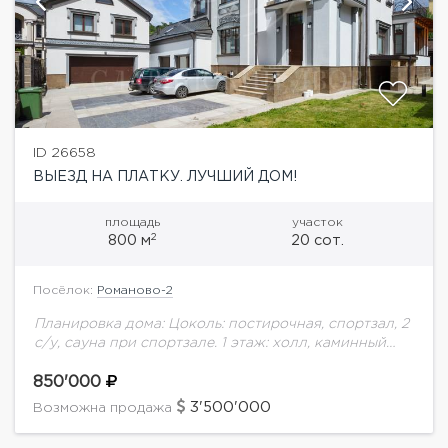
ID 26658
ВЫЕЗД НА ПЛАТКУ. ЛУЧШИЙ ДОМ!
площадь
участок
2
800 м
20 сот.
Посёлок:
Романово-2
Планировка дома: Цоколь: постирочная, спортзал, 2
с/у, сауна при спортзале. 1 этаж: холл, каминный
зал, столовая с выходом на участок к барбекю-
домику, кухня, спальня, туалет, бассейн, хамам,...
850'000
3'500'000
Возможна продажа