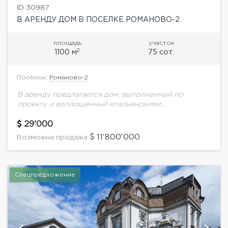
ID 30987
В АРЕНДУ ДОМ В ПОСЕЛКЕ РОМАНОВО-2
площадь
участок
2
1100 м
75 сот.
Посёлок:
Романово-2
В аренду предлагается дом, выполненный по
проекту и воплощенный итальянскими
дизайнерами и мастерами. Дорогие отделочные
материалы: мрамор, оникс, дерево. Отделка фасада
29'000
выполнена из травертина.Планировка дома: 3
11'800'000
Возможна продажа
этажа,...
Спецпредложение