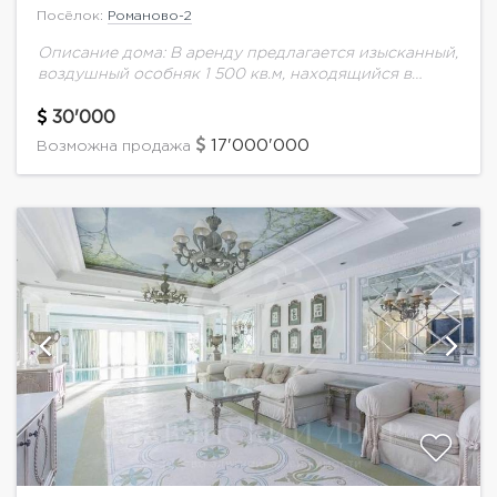
Посёлок:
Романово-2
Описание дома: В аренду предлагается изысканный,
воздушный особняк 1 500 кв.м, находящийся в
камерном поселке в Горках-2. Парк, окружающий
особняк, простирается на 1 га и выполнен в...
30'000
17'000'000
Возможна продажа