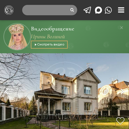
Видеообращение
Ирины Волиной
Смотреть видео