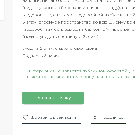
маленькими гардеробными и с/у с ванной и душем,
(вид на участок с березами и елями, на воду), ванн
гардеробные, спальня с гардеробной и с/у с ванно
3 этаж: огромное пространство во всю ширину дом
гардеробная), есть выход на балкон, с/у. простран
(можно увидеть лестницу и 2 этаж).
вход на 2 этаж с двух сторон дома
Подземный паркинг
Информация не является публичной офертой. Для
свяжитесь с нами по телефону или оставьте заяв
Оставить заявку
Добавить в закладки
Поделиться