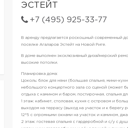
ЭСТЕЙТ
+7 (495) 925-33-77
В аренду предлагается роскошный современный до
поселке Агаларов Эстейт на Новой Риге.
В доме выполнен эксклюзивный дизайнерский ремон
высокие потолки.
Планировка дома:
Цоколь: блок для няни (большая спальня, мини-кух
небольшого концертного зала со сценой (может бы
отдыха с камином и баром, постирочная, спальня дл
1 этаж: кабинет, столовая, кухня с островом и бол
выходом на террасу (выход на участок и к берегу ре
12*5 с огромными окнами на участок и камином, джа
2 этаж: гостевая спальня с гардеробной и с/у с душ