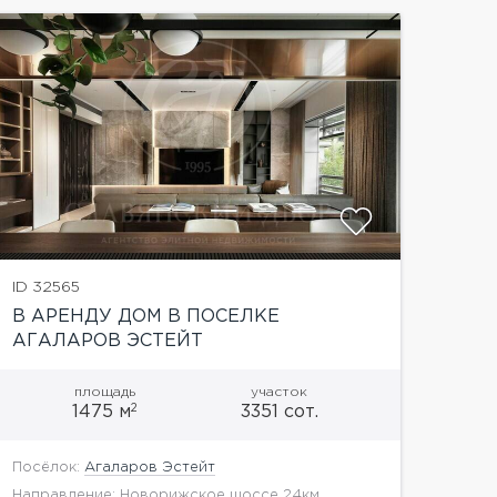
показать
ID 32565
В АРЕНДУ ДОМ В ПОСЕЛКЕ
АГАЛАРОВ ЭСТЕЙТ
площадь
участок
2
1475 м
3351 сот.
Посёлок:
Агаларов Эстейт
Направление: Новорижское шоссе 24км.