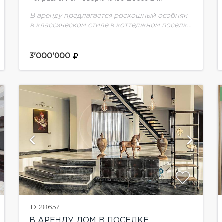
В аренду предлагается роскошный особняк
в классическом стиле в коттеджном поселке
Агаларов Эстейт на Новорижском шоссе. В
доме выполнен дизайнерский ремонт,
авторская мебель, грамотная планировка: 5
3'000'000
жилых...
показать ещё 14 фотографий
ID 28657
В АРЕНДУ ДОМ В ПОСЕЛКЕ