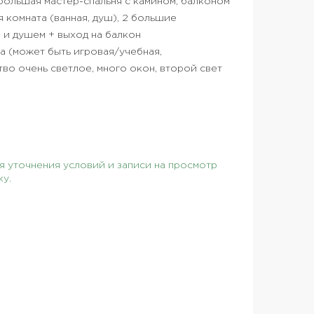
 большая мастер-спальня с камином, балконом
ая комната (ванная, душ), 2 большие
й и душем + выход на балкон
а (может быть игровая/учебная,
ство очень светлое, много окон, второй свет
 уточнения условий и записи на просмотр
ку.