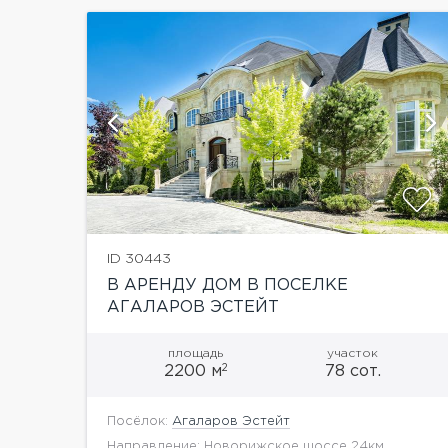
ии
показать ещё 40 фотографий
ID 30443
В АРЕНДУ ДОМ В ПОСЕЛКЕ
АГАЛАРОВ ЭСТЕЙТ
площадь
участок
2
2200 м
78 сот.
Посёлок:
Агаларов Эстейт
Направление: Новорижское шоссе 24км.