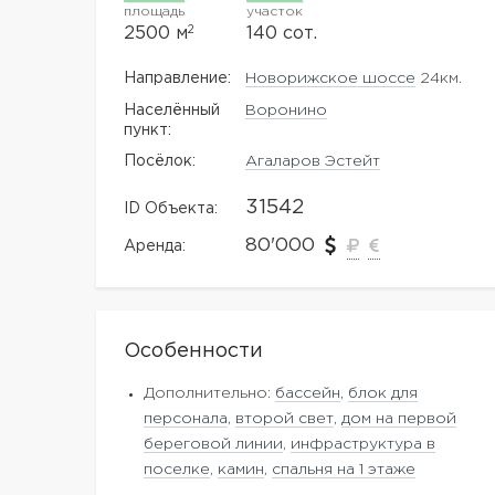
площадь
участок
2
2500 м
140 сот.
Направление:
Новорижское шоссе
24км.
Населённый
Воронино
пункт:
Посёлок:
Агаларов Эстейт
31542
ID Объекта:
80'000
Аренда:
Особенности
Дополнительно:
бассейн
,
блок для
персонала
,
второй свет
,
дом на первой
береговой линии
,
инфраструктура в
поселке
,
камин
,
спальня на 1 этаже