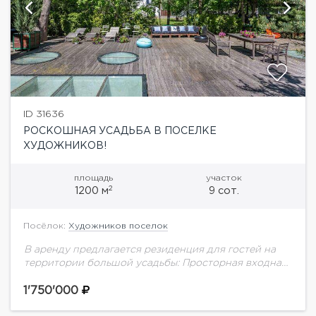
ID 31636
РОСКОШНАЯ УСАДЬБА В ПОСЕЛКЕ
ХУДОЖНИКОВ!
площадь
участок
2
1200 м
9 сот.
Посёлок:
Художников поселок
В аренду предлагается резиденция для гостей на
территории большой усадьбы: Просторная входная
зона с дровяным камином, много спальни ,
гостиная-столовая, открытое пространство.Общая
1'750'000
площадь - 200 кв. м.