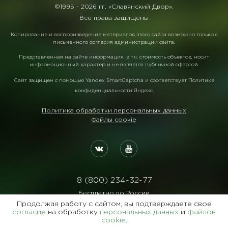
©1995 -
2026 гг. «Славянский Двор».
Все права защищены
Копирование и воспроизведение материалов этого сайта возможно только с
письменного согласия администрации сайта.
Представленная на сайте информация, в т.ч. стоимость объектов, носит
информационный характер и не является публичной офертой.
Сайт защищен с помощью
Yandex SmartCaptcha
и соответствует
Политике
конфиденциальности Яндекс
.
Политика обработки персональных данных
Файлы cookie
8 (800) 234-32-77
Бесплатно по России
Продолжая работу с сайтом, вы подтверждаете свое
Реквизиты:
согласие
на обработку
персональных данных
и
файлов
ООО Агентство "Славянский Двор"
cookie
.
ИНН:7729122105 ОГРН:1027700102473