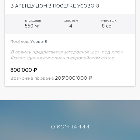
В АРЕНДУ ДОМ В ПОСЕЛКЕ УСОВО-8
площадь
спален
участок
2
550 м
4
8 сот.
Посёлок:
Усово-8
В аренду предлагается загородный дом под ключ.
Фасад здания выполнен в европейском стиле,
облицован клинкерным кирпичом. Интерьер дома
выполнен в современном стиле, предусмотрены 4
800'000
спальни, со своими...
205'000'000
Возможна продажа
О КОМПАНИИ