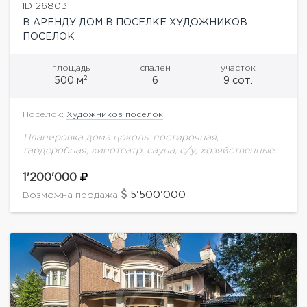
ID 26803
В АРЕНДУ ДОМ В ПОСЕЛКЕ ХУДОЖНИКОВ
ПОСЕЛОК
площадь
спален
участок
2
500 м
6
9 сот.
Посёлок:
Художников поселок
Планировка дома цоколь: постирочная,
гардеробная, кинотеатр, сауна, с/у, хозяйственные
помещения1 этаж : 2 спальни, 2 ванных комнаты,
гардеробная, гостинная с камином. кухня 2 этаж : 4
1'200'000
спальни,...
5'500'000
Возможна продажа