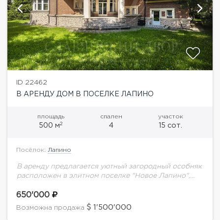
ID 22462
В АРЕНДУ ДОМ В ПОСЕЛКЕ ЛАПИНО
площадь
спален
участок
2
500 м
4
15 сот.
Посёлок:
Лапино
В аренду предлагается уютный загородный особняк
расположен в элитном поселке "Новое Лапино",
который находится всего в 14 км от МКАД в
направлении по Можайскому шоссе. Площадь
650'000
дома...
1'500'000
Возможна продажа