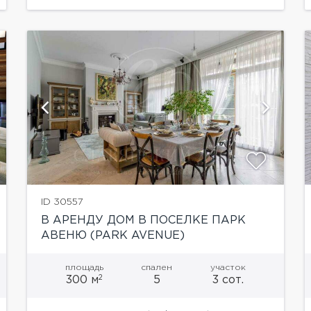
группой, гостиная с камином, кухня,...
показать ещё 12 фотографий
ID 30557
В АРЕНДУ ДОМ В ПОСЕЛКЕ ПАРК
АВЕНЮ (PARK AVENUE)
площадь
спален
участок
2
300 м
5
3 сот.