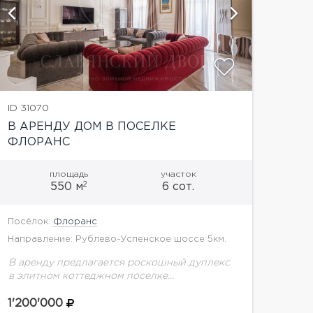
показать
ID 31070
В АРЕНДУ ДОМ В ПОСЕЛКЕ
ФЛОРАНС
площадь
участок
2
550 м
6 сот.
Посёлок:
Флоранс
Направление: Рублево-Успенское шоссе 5км.
В аренду предлагается роскошный дуплекс
в элитном коттеджном поселке
Флоранс.Планировка дома:Цоколь:
постирочная, холодильник для шуб, комната
1'200'000