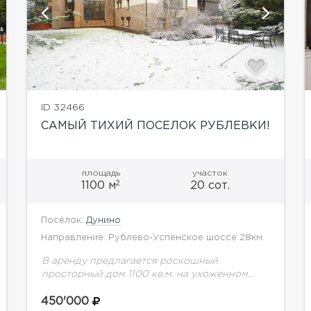
показать ещё 55 фотографий
ID 32466
САМЫЙ ТИХИЙ ПОСЕЛОК РУБЛЕВКИ!
площадь
участок
2
1100 м
20 сот.
Посёлок:
Дунино
Направление: Рублево-Успенское шоссе 28км.
В аренду предлагается роскошный
просторный дом 1100 кв.м. на ухоженном
участке 20 соток. Планировка дома:1 этаж -
большая парадная гостиная с обеденной
450'000