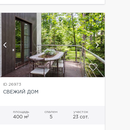
для хранения продуктов продуктовый
шкафом, с холодильной и морозильной
камерами, чемоданная1...
показат
ID 26973
СВЕЖИЙ ДОМ
площадь
спален
участок
2
400 м
5
23 сот.