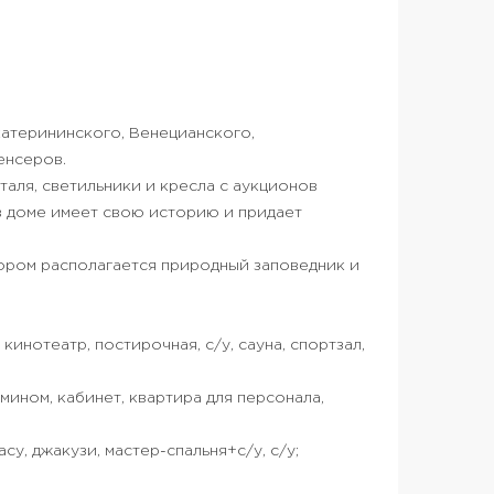
катерининского, Венецианского,
енсеров.
таля, светильники и кресла с аукционов
в доме имеет свою историю и придает
ором располагается природный заповедник и
кинотеатр, постирочная, с/у, сауна, спортзал,
камином, кабинет, квартира для персонала,
су, джакузи, мастер-спальня+с/у, с/у;