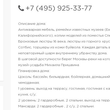
+7 (495) 925-33-77
Описание дома:
Антикварная мебель, ремейки известных музеев (Е
Калифорнийского), копии моделей из поместья Сп
Бронзовые люстры 16 века, люстры из горного хрус
Сотбис, торшеры из кожи буйвола. Каждая деталь 
неповторимый шарм внутреннему убранству дома.
В шаговой доступности берег Москвы-реки на кот
музей-усадьба Михаила Пришвина
Планировка дома:
Цоколь: бассейн, бильярдная, бойлерная, домашний 
чемоданная;
1 уровень: выход на террасу, гостиная, гостиная с 
кухня, с/у;
2 уровень: 2 гардеробные, 2 спальни, выход на терра
Мансарда: 2 гардеробные , 2 с/у, 2 спальни.