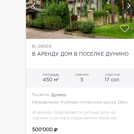
й
показать ещё 48 фотографий
ID 29003
В АРЕНДУ ДОМ В ПОСЕЛКЕ ДУНИНО
площадь
спален
участок
2
450 м
5
17 сот.
Посёлок:
Дунино
Направление: Рублево-Успенское шоссе 28км.
В аренду предлагается уютный дом на
лесном участке в охраняемом посёлке
Лесное подворье.
500'000