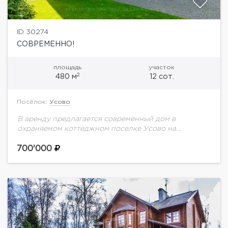
ID 30274
СОВРЕМЕННО!
площадь
участок
2
480 м
12 сот.
Посёлок:
Усово
В аренду предлагается современный дом в
охраняемом коттеджном поселке Усово на
Рублево-Успенском шоссе. Фасад дома отделан
натуральными материалами. В доме выполнен
700'000
дизайнерский ремонт, грамотная
планировка.Планировка дома: 1...