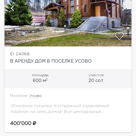
ID 24068
В АРЕНДУ ДОМ В ПОСЕЛКЕ УСОВО
площадь
участок
2
600 м
20 сот.
Посёлок:
Усово
Описание поселка: Коттеджный охраняемый
поселок на семь домов! Все центральные
коммуникации, своя инфраструктура! Участок с
великолепным взрослым ландшафтом!!!
400'000
Непосредственная близость к Москве! Описание
дома: Деревянный дом 600...