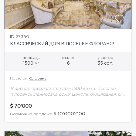
ID 27360
КЛАССИЧЕСКИЙ ДОМ В ПОСЕЛКЕ ФЛОРАНС!
площадь
спален
участок
2
1500 м
6
35 сот.
Посёлок:
Флоранс
В аренду предлагается дом 1500 кв.м. в поселке
Флоранс!Планировка дома: Цоколь: бильярдная, с/у,
техническое помещение (вентиляции, котельная),
винная комната, бассейн 40 м, финская сауна и
70'000
мини спортзал.Оборудование...
10'000'000
Возможна продажа