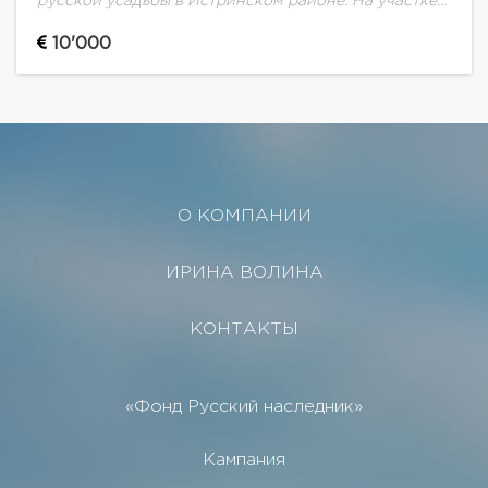
русской усадьбы в Истринском районе. На участке
выполнен ландшафтный дизайн. Дом расположен
на холме с замечательным видом. Отдельно на
10'000
участке...
О КОМПАНИИ
ИРИНА ВОЛИНА
КОНТАКТЫ
«Фонд Русский наследник»
Кампания