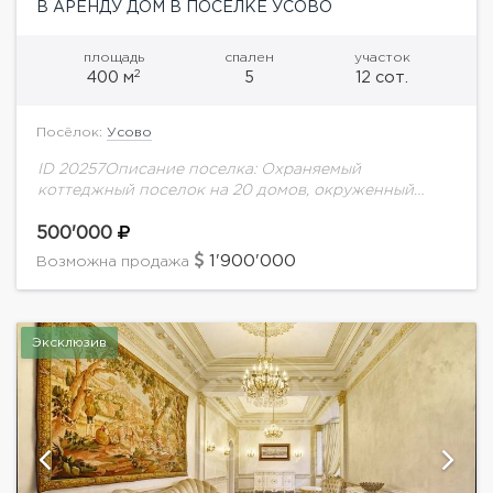
В АРЕНДУ ДОМ В ПОСЕЛКЕ УСОВО
площадь
спален
участок
2
400 м
5
12 сот.
Посёлок:
Усово
ID 20257Описание поселка: Охраняемый
коттеджный поселок на 20 домов, окруженный
лесом . Находится в непосредственной близости от
развитой инфраструктуры: ресторанов, магазинов,
500'000
общеобразовательных учреждений, рядом с
1'900'000
Возможна продажа
поселком действующий...
Эксклюзив