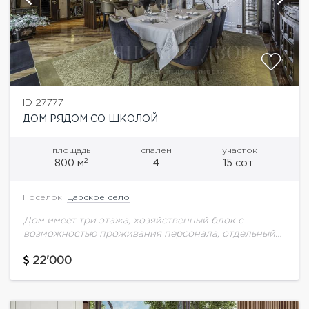
ID 27777
ДОМ РЯДОМ СО ШКОЛОЙ
площадь
спален
участок
2
800 м
4
15 сот.
Посёлок:
Царское село
Дом имеет три этажа, хозяйственный блок с
возможностью проживания персонала, отдельный
домик для охраны, гараж для 3 машин с
мойкой.Планировка дома:1 этаж: парадный холл;
22'000
гостиная,столовая, кухня, гардеробная,...