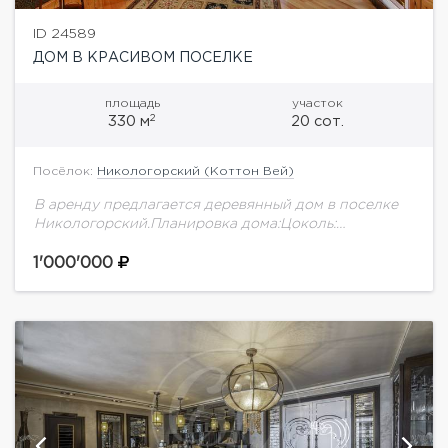
ID 24589
ДОМ В КРАСИВОМ ПОСЕЛКЕ
площадь
участок
2
330 м
20 сот.
Посёлок:
Никологорский (Коттон Вей)
В аренду предлагается деревянный дом в поселке
Никологорский.Планировка дома:Цоколь:
постирочная, холодильная камера, помещение для
хранения1 этаж: прихожая, гостиная, каминный зал,
1'000'000
кухня, спальня, с/у, спальня, гардеробная, с/у с...