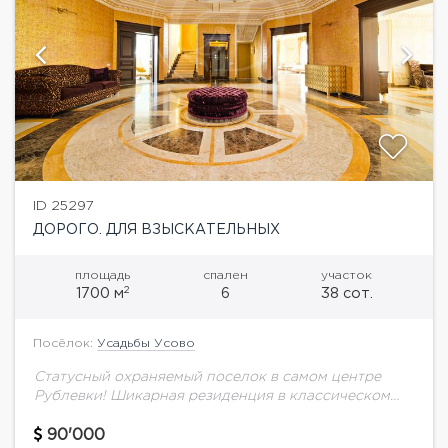
ID 25297
ДОРОГО. ДЛЯ ВЗЫСКАТЕЛЬНЫХ
площадь
спален
участок
2
1700 м
6
38 сот.
Посёлок:
Усадьбы Усово
Статусный охраняемый поселок в самом центре
Рублевки! Шикарная резиденция в классическом
стиле с великолепной отделкой и дорогостоящей
мебелью от известных дизайнеров. На участке
90'000