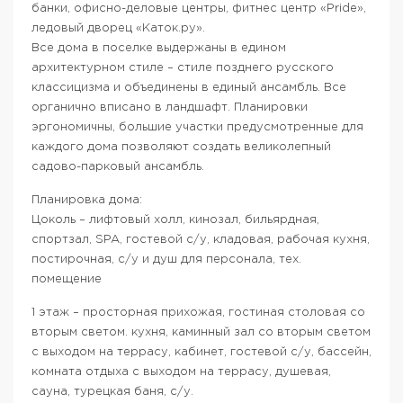
банки, офисно-деловые центры, фитнес центр «Pride»,
ледовый дворец «Каток.ру».
Все дома в поселке выдержаны в едином
архитектурном стиле – стиле позднего русского
классицизма и объединены в единый ансамбль. Все
органично вписано в ландшафт. Планировки
эргономичны, большие участки предусмотренные для
каждого дома позволяют создать великолепный
садово-парковый ансамбль.
Планировка дома:
Цоколь – лифтовый холл, кинозал, бильярдная,
спортзал, SPA, гостевой с/у, кладовая, рабочая кухня,
постирочная, с/у и душ для персонала, тех.
помещение
1 этаж – просторная прихожая, гостиная столовая со
вторым светом. кухня, каминный зал со вторым светом
с выходом на террасу, кабинет, гостевой с/у, бассейн,
комната отдыха с выходом на террасу, душевая,
сауна, турецкая баня, с/у.