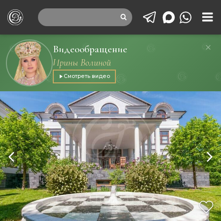
Видеообращение
Ирины Волиной
Смотреть видео