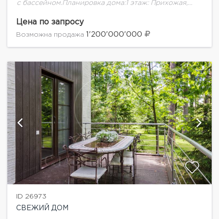
с бассейном.Планировка дома:1 этаж: Прихожая,
гардеробная , просторная гостиная со столовой ,
кухня , гостевая спальня с с/у, СПА зона: бассейн...
Цена по запросу
1'200'000'000
Возможна продажа
ID 26973
СВЕЖИЙ ДОМ