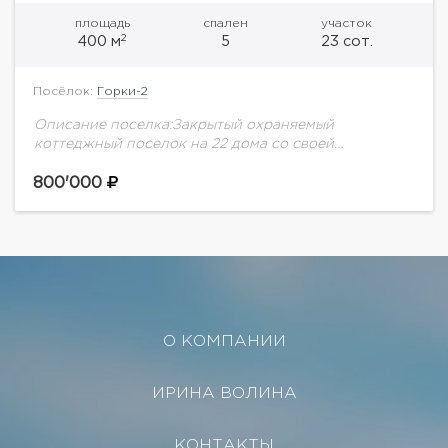
площадь
спален
участок
2
400 м
5
23 сот.
Посёлок:
Горки-2
Описание поселка:Закрытый охраняемый
коттеджный поселок на 22 дома со своей
инфраструктурой. В поселке действует СПА-центр,
бассейн, спортивный зал, ресторан, два теннисных
800'000
корта. К услугам жителей круглосуточно:
профессиональные...
О КОМПАНИИ
ИРИНА ВОЛИНА
КОНТАКТЫ