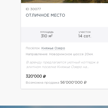
ID 30077
ОТЛИЧНОЕ МЕСТО
площадь
участок
2
310 м
14 сот.
Посёлок:
Княжье Озеро
Направление: Новорижское шоссе 20км.
В аренду предлагается уютный коттедж в
элитном поселке Княжье Озеро на
Новорижском шоссе.Планировка дома: 1
этаж: вестибюльная группа (тамбур,
320'000
прихожая, гардеробная, небольшой холл,
56'000'000
Возможна продажа
гостевой с/у), гостиная с...