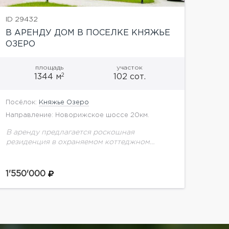
ID 29432
В АРЕНДУ ДОМ В ПОСЕЛКЕ КНЯЖЬЕ
ОЗЕРО
площадь
участок
2
1344 м
102 сот.
Посёлок:
Княжье Озеро
Направление: Новорижское шоссе 20км.
В аренду предлагается роскошная
резиденция в охраняемом коттеджном
поселке Княжье Озеро на Новой Риге. Дом в
стиле французского шато наа лесной
участке 1 Га. Интерьеры в стиле...
1'550'000