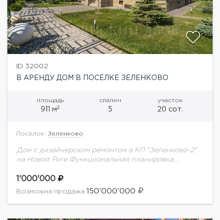
ID 32002
В АРЕНДУ ДОМ В ПОСЕЛКЕ ЗЕЛЕНКОВО
площадь
спален
участок
2
911 м
5
20 сот.
Посёлок:
Зеленково
Дом с дизайнерским ремонтом в КП "Зеленково-2"
на Новой Риге Функциональная планировка
продумана до мелочей и отлично подойдёт для
большой семьи:1 этаж: холл, кухня, гостиная, 2
1'000'000
спальни.2...
150'000'000
Возможна продажа