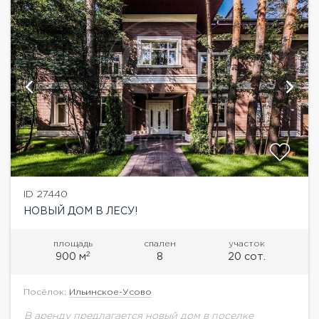
ID 27440
НОВЫЙ ДОМ В ЛЕСУ!
площадь
спален
участок
2
900 м
8
20 сот.
Посёлок:
Ильинское-Усово
В аренду предлагается новый дом в поселке