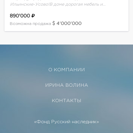
Ильинские-Усово!В доме дорогая мебель и
сантехника, на участке гостевой дом, барбекю зона
и великолепный ландшафт. Открытое
890'000
пространство, игровые зоны, сауна,...
4'000'000
Возможна продажа
О КОМПАНИИ
ИРИНА ВОЛИНА
КОНТАКТЫ
«Фонд Русский наследник»