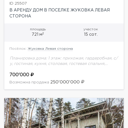
ID 25507
В АРЕНДУ ДОМ В ПОСЕЛКЕ ЖУКОВКА ЛЕВАЯ
СТОРОНА
площадь
участок
2
721 м
15 сот.
Посёлок:
Жуковка Левая сторона
Планировка дома: 1 этаж: прихожая, гардеробная, с/
у, гостиная, кухня, столовая, гостевая спальня,
ванная комната. 2 этаж: холл, 4 спальни, 3 ванные
комнаты, гардеробная. Мансарда: холл, кабинет, 3...
700'000
250'000'000
Возможна продажа