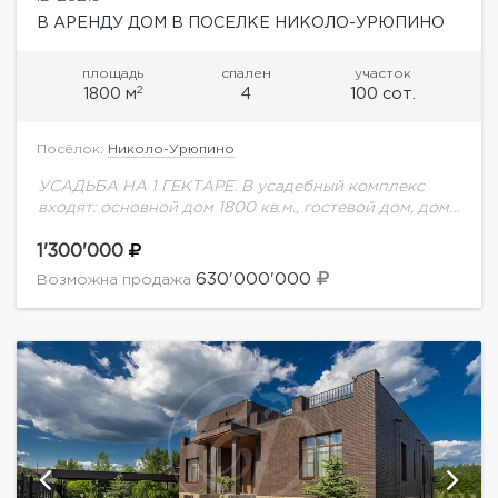
В АРЕНДУ ДОМ В ПОСЕЛКЕ НИКОЛО-УРЮПИНО
площадь
спален
участок
2
1800 м
4
100 сот.
Посёлок:
Николо-Урюпино
УСАДЬБА НА 1 ГЕКТАРЕ. В усадебный комплекс
входят: основной дом 1800 кв.м., гостевой дом, дом
для персонала и дом для охраны. Планировка
основного дома: 1 этаж: холл,...
1'300'000
630'000'000
Возможна продажа