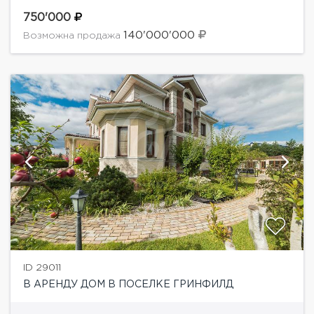
доме выполнен дизайнерский ремонт. Грамотная
планировка: 6 спален, просторная гостиная-
750'000
столовая, бассейн. Планировка дома:1 этаж:
140'000'000
Возможна продажа
гостиная-столовая-кухня, кабинет,...
ID 29011
В АРЕНДУ ДОМ В ПОСЕЛКЕ ГРИНФИЛД