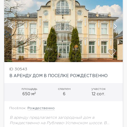
ID 30543
В АРЕНДУ ДОМ В ПОСЕЛКЕ РОЖДЕСТВЕННО
площадь
спален
участок
2
650 м
6
12 сот.
Посёлок:
Рождественно
В аренду предлагается загородный дом в
Рождественно на Рублево-Успенском шоссе. В