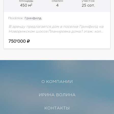
площадь
спален
участок
2
450 м
4
25 сот.
Посёлок:
Гринфилд
В аренду предлагается дом в поселке Гринфилд на
Новорижском шоссе.Планировка дома:1 этаж: холл,
гостиная с выходом на террасу, кухня-столовая,
спальня, душевая, постирочная, выход в гараж на 2...
750'000
О КОМПАНИИ
ИРИНА ВОЛИНА
КОНТАКТЫ