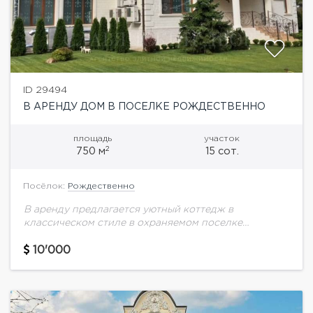
ID 29494
В АРЕНДУ ДОМ В ПОСЕЛКЕ РОЖДЕСТВЕННО
площадь
участок
2
750 м
15 сот.
Посёлок:
Рождественно
В аренду предлагается уютный коттедж в
классическом стиле в охраняемом поселке
Рождественно.Планировка дома:Цоколь:
технические помещения, комната, с/у1 этаж:
10'000
прихожая, комната, кухня-столовая-гостиная, с/у,
комната отдыха, бассейн, сауна, выход...