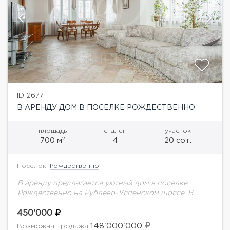
ID 26771
В АРЕНДУ ДОМ В ПОСЕЛКЕ РОЖДЕСТВЕННО
площадь
спален
участок
2
700 м
4
20 сот.
Посёлок:
Рождественно
В аренду предлагается уютный дом в поселке
Рождественно на Рублево-Успенском шоссе. В
доме выполнен стильный ремонт, грамотная
планировка. В доме 4 спальни со своими ванными и
450'000
гардеробными...
148'000'000
Возможна продажа