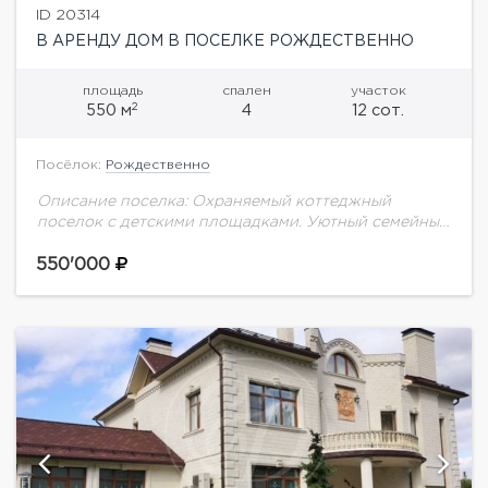
ID 20314
В АРЕНДУ ДОМ В ПОСЕЛКЕ РОЖДЕСТВЕННО
площадь
спален
участок
2
550 м
4
12 сот.
Посёлок:
Рождественно
Описание поселка: Охраняемый коттеджный
поселок с детскими площадками. Уютный семейный
дом. Красивый участок. Планировка дома: В доме
теплые полы и кондиционирование. Цоколь:
550'000
бассейн (6х2), сауна, душ, комната...