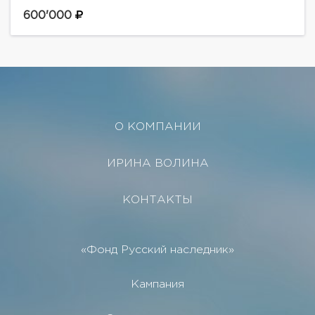
ванной, два с душевой кабиной), 2 гардеробные,
отдельная кухня, гостиная-столоваяСвоя отдельная
600'000
территория,...
О КОМПАНИИ
ИРИНА ВОЛИНА
КОНТАКТЫ
«Фонд Русский наследник»
Кампания