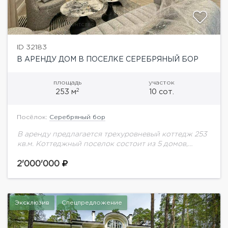
ID 32183
В АРЕНДУ ДОМ В ПОСЕЛКЕ СЕРЕБРЯНЫЙ БОР
площадь
участок
2
253 м
10 сот.
Посёлок:
Серебряный бор
В аренду предлагается трехуровневый коттедж 253
кв.м. Коттеджный поселок состоит из 5 домов,
расположенных на 50 соток. Планировка дома: 1-й
этаж – прихожая, гардеробная, холл, гостевой
2'000'000
санузел,...
Эксклюзив
Спецпредложение