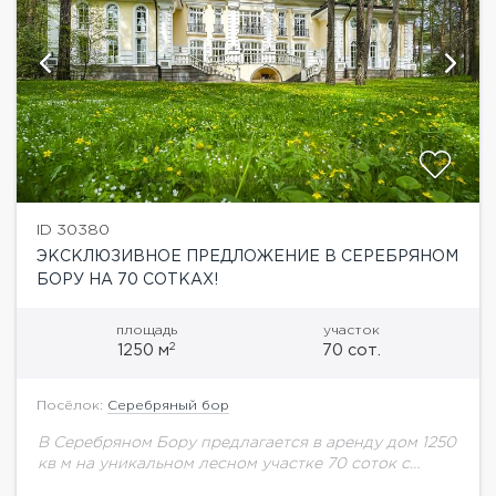
ID 30380
ЭКСКЛЮЗИВНОЕ ПРЕДЛОЖЕНИЕ В СЕРЕБРЯНОМ
БОРУ НА 70 СОТКАХ!
площадь
участок
2
1250 м
70 сот.
Посёлок:
Серебряный бор
В Серебряном Бору предлагается в аренду дом 1250
кв м на уникальном лесном участке 70 соток с
выходом к Москва-реке и с изысканным