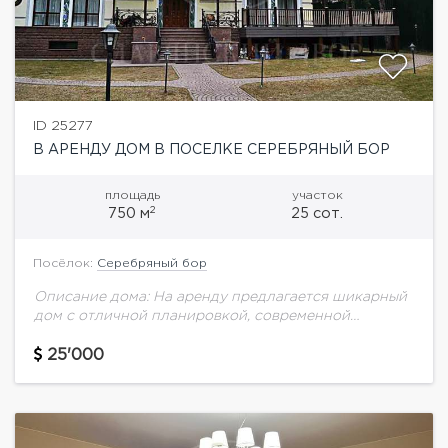
ID 25277
В АРЕНДУ ДОМ В ПОСЕЛКЕ СЕРЕБРЯНЫЙ БОР
площадь
участок
2
750 м
25 сот.
Посёлок:
Серебряный бор
Описание дома: На аренду предлагается шикарный
дом с отличной планировкой, современной
отделкой и дорогой мебелью. Территория дома
огорожена, установлена система видеонаблюдения,
25'000
охрана. Планировка дома: 1 этаж: кухня...