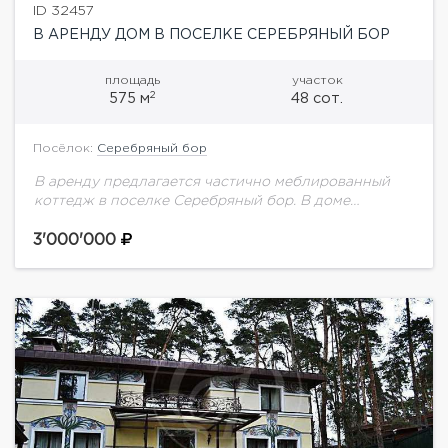
ID 32457
В АРЕНДУ ДОМ В ПОСЕЛКЕ СЕРЕБРЯНЫЙ БОР
площадь
участок
2
575 м
48 сот.
Посёлок:
Серебряный бор
В аренду предлагается частично меблированный
коттедж в поселке Серебряный бор. В доме
предусмотрены: - Барбекю-зона- Домик для
персонала- Крытый гараж на 2 м/места и открытая
3'000'000
парковка