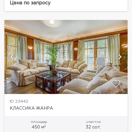
ландшафтным дизайном. Современная отделка...
Цена по запросу
ID 23442
КЛАССИКА ЖАНРА
площадь
участок
2
450 м
32 сот.