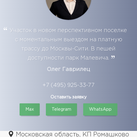
Участок в новом перспективном поселке
с моментальным выездом на платную
трассу до Москвы-Сити. В пешей
доступности парк Малевича.
Олег Гаврилец
+7 (495) 925-33-77
Оставить заявку
Max
Telegram
WhatsApp
Московская область, КП Ромашково