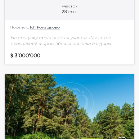
участок
28 сот.
Посёлок:
КП Ромашково
На продажу предлагается участок 27,7 соток
правильной формы вблизи поселка Раздоры.
3'000'000