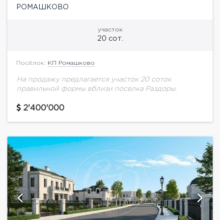
РОМАШКОВО
участок
20 сот.
Посёлок:
КП Ромашково
На продажу предлагается участок 20 соток
правильной формы вблизи поселка Раздоры.
2'400'000