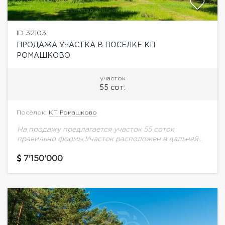
ID 32103
ПРОДАЖА УЧАСТКА В ПОСЕЛКЕ КП
РОМАШКОВО
участок
55 сот.
Посёлок:
КП Ромашково
На продажу предлагается участок 55 соток
правильно формы.Участок расположен в дальней
части поселка. Есть возможность выкупить
несколько участков сразу, увеличив общий размер
7'150'000
выкупаемого участка.