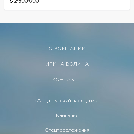
несколько участков сразу, увеличив общий размер
2'600'000
выкупаемого участка.
О КОМПАНИИ
ИРИНА ВОЛИНА
КОНТАКТЫ
«Фонд Русский наследник»
Кампания
Спецпредложения