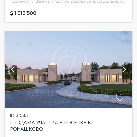
правильно формы.Участок расположен в дальней
части поселка. Есть возможность выкупить
несколько участков сразу, увеличив общий размер
1'812'500
выкупаемого участка.
ID 30513
ПРОДАЖА УЧАСТКА В ПОСЕЛКЕ КП
РОМАШКОВО