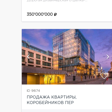
Дорогая дизайнерская отделка-
Эксклюзивная мебельТрехкомнатная
квартира площадью 158 кв м расположена на
350'000'000
третьем этаже клубного дома «Кристалл...
и
ID 9874
ПРОДАЖА КВАРТИРЫ,
КОРОБЕЙНИКОВ ПЕР