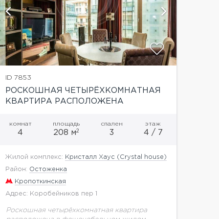
показать
ID 7853
РОСКОШНАЯ ЧЕТЫРЁХКОМНАТНАЯ
КВАРТИРА РАСПОЛОЖЕНА
В ФЕШЕНЕБЕЛЬНОМ ЖИЛОМ
КОМПЛЕКСЕ «КРИСТАЛЛ ХАУС.»
комнат
площадь
спален
этаж
2
4
208 м
3
4 / 7
Жилой комплекс:
Кристалл Хаус (Crystal house)
Район:
Остоженка
Кропоткинская
Адрес: Коробейников пер 1
Роскошная четырёхкомнатная квартира