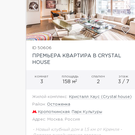
ий
показать ещё 28 фотографий
ID 50606
ПРЕМЬЕРА КВАРТИРА В CRYSTAL
HOUSE
комнат
площадь
спален
этаж
2
3
158 м
2
3 / 7
Жилой комплекс:
Кристалл Хаус (Crystal house)
Район:
Остоженка
Кропоткинская
,
Парк Культуры
Адрес: Москва, Россия
- Новый клубный дом в 1,5 км от Кремля -