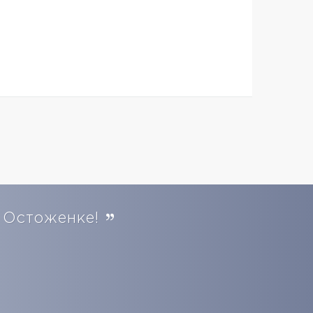
 Остоженке!