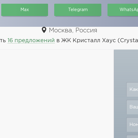
Max
Telegram
WhatsA
Москва, Россия
ть
16 предложений
в ЖК Кристалл Хаус (Crysta
Как
Ваш
Но