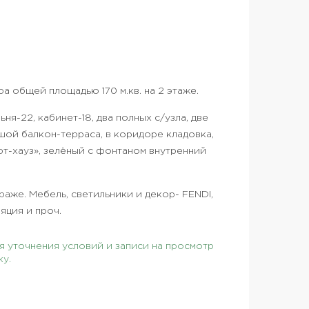
 общей площадью 170 м.кв. на 2 этаже.
ьня-22, кабинет-18, два полных с/узла, две
ой балкон-терраса, в коридоре кладовка,
арт-хауз», зелёный с фонтаном внутренний
араже. Мебель, светильники и декор- FENDI,
яция и проч.
 уточнения условий и записи на просмотр
ку.