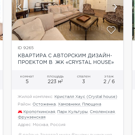
показать ещё 5 фотографий
ID 9265
КВАРТИРА С АВТОРСКИМ ДИЗАЙН-
ПРОЕКТОМ В ЖК «CRYSTAL HOUSE»
комнат
площадь
спален
этаж
2
5
223 м
3
2 / 6
Жилой комплекс:
Кристалл Хаус (Crystal house)
Район:
Остоженка
,
Хамовники, Плющиха
Кропоткинская
,
Парк Культуры
,
Смоленская
,
Фрунзенская
Адрес: Москва, Россия
В районе Золотой мили Вашему вниманию