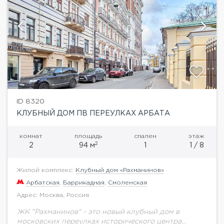
ID 8320
КЛУБНЫЙ ДОМ ПВ ПЕРЕУЛКАХ АРБАТА
комнат
площадь
спален
этаж
2
2
94 м
1
1 / 8
Жилой комплекс:
Клубный дом «Рахманинов»
Арбатская
,
Баррикадная
,
Смоленская
Адрес: Москва, Россия
ЖК "Рахманинов" - это новый клубный дом в
московских переулках исторического центра