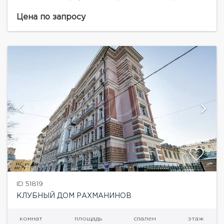
столицы. Он вобрал в себя элегантность
старомосковской архитектуры и прогрессивные
Цена по запросу
технологии при устройстве систем
жизнеобеспечения....
ID 51819
КЛУБНЫЙ ДОМ РАХМАНИНОВ
комнат
площадь
спален
этаж