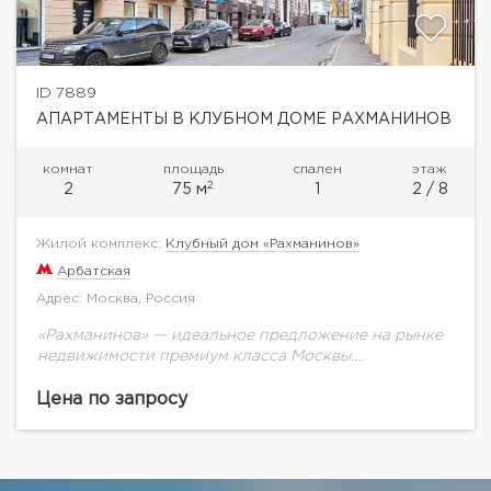
ID 7889
АПАРТАМЕНТЫ В КЛУБНОМ ДОМЕ РАХМАНИНОВ
комнат
площадь
спален
этаж
2
2
75 м
1
2 / 8
Жилой комплекс:
Клубный дом «Рахманинов»
Арбатская
Адрес: Москва, Россия
«Рахманинов» — идеальное предложение на рынке
недвижимости премиум ­класса Москвы.
Предлагается квартира под отделку площадью 75,6
кв.м. Дом расположен в центре столицы, в стороне
Цена по запросу
от шумных туристических...