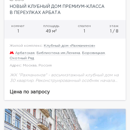
НОВЫЙ КЛУБНЫЙ ДОМ ПРЕМИУМ-КЛАССА
В ПЕРЕУЛКАХ АРБАТА
комнат
площадь
спален
этаж
2
1
49 м
1
1 / 8
Жилой комплекс:
Клубный дом «Рахманинов»
Арбатская
,
Библиотека им.Ленина
,
Боровицкая
,
Охотный Ряд
Адрес: Москва, Россия
ЖК "Рахманинов" - восьмиэтажный клубный дом на
30 квартир. Реконструированный особняк начала
20 века.Уютные московские переулки в
историческом центре столицы считаются
Цена по запросу
привлекательными территориями для проживания.
В одном...