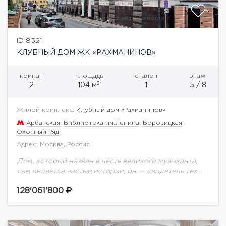
ID 8321
КЛУБНЫЙ ДОМ ЖК «РАХМАНИНОВ»
комнат
площадь
спален
этаж
2
2
104 м
1
5 / 8
Жилой комплекс:
Клубный дом «Рахманинов»
Арбатская
,
Библиотека им.Ленина
,
Боровицкая
,
Охотный Ряд
Адрес: Москва, Россия
Дом, который назван в честь великого музыканта,
сам является частью истории, он — свидетель тех
времен, когда Рахманинов жил и творил в Москве.
Совсем рядом находится названный...
128'061'800