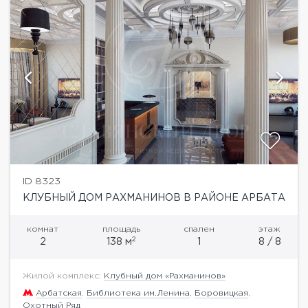
ID 8323
КЛУБНЫЙ ДОМ РАХМАНИНОВ В РАЙОНЕ АРБАТА
комнат
площадь
спален
этаж
2
2
138 м
1
8 / 8
Жилой комплекс:
Клубный дом «Рахманинов»
Арбатская
,
Библиотека им.Ленина
,
Боровицкая
,
Охотный Ряд