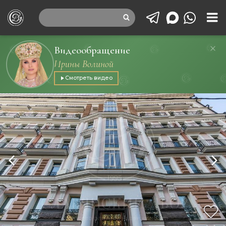
Видеообращение
Ирины Волиной
Смотреть видео