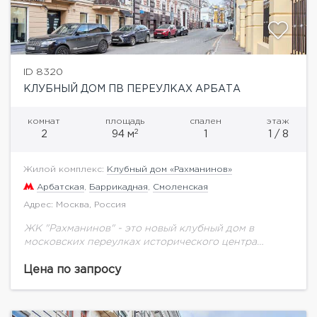
ID 8320
КЛУБНЫЙ ДОМ ПВ ПЕРЕУЛКАХ АРБАТА
комнат
площадь
спален
этаж
2
2
94 м
1
1 / 8
Жилой комплекс:
Клубный дом «Рахманинов»
Арбатская
,
Баррикадная
,
Смоленская
Адрес: Москва, Россия
ЖК "Рахманинов" - это новый клубный дом в
московских переулках исторического центра
столицы. Он вобрал в себя элегантность
старомосковской архитектуры и прогрессивные
Цена по запросу
технологии при устройстве систем
жизнеобеспечения....