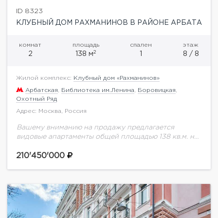
ID 8323
КЛУБНЫЙ ДОМ РАХМАНИНОВ В РАЙОНЕ АРБАТА
комнат
площадь
спален
этаж
2
2
138 м
1
8 / 8
Жилой комплекс:
Клубный дом «Рахманинов»
Арбатская
,
Библиотека им.Ленина
,
Боровицкая
,
Охотный Ряд
Адрес: Москва, Россия
Вашему вниманию на продажу предлагается
видовые апартаменты общей площадью 138 кв.м. на
восьмом этаже.Уютные московские переулки в
историческом центре столицы считаются
210'450'000
привлекательными территориями для проживания.
В одном...