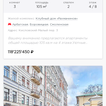
комнат
площадь
спален
этаж
2
3
105 м
2
4 / 8
Жилой комплекс:
Клубный дом «Рахманинов»
Арбатская
,
Боровицкая
,
Смоленская
Адрес: Кисловский Малый пер. 3
Вашему вниманию предлагаются апартаменты
общей площадью 105 кв.м на 4 этаже.Уютные
московские переулки в историческом центре
столицы считаются привлекательными
118'225'450
территориями для проживания. В одном из таких
переулков...