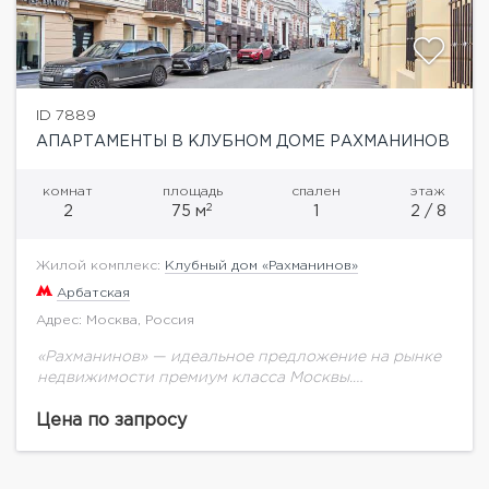
ID 7889
АПАРТАМЕНТЫ В КЛУБНОМ ДОМЕ РАХМАНИНОВ
комнат
площадь
спален
этаж
2
2
75 м
1
2 / 8
Жилой комплекс:
Клубный дом «Рахманинов»
Арбатская
Адрес: Москва, Россия
«Рахманинов» — идеальное предложение на рынке
недвижимости премиум ­класса Москвы.
Предлагается квартира под отделку площадью 75,6
кв.м. Дом расположен в центре столицы, в стороне
Цена по запросу
от шумных туристических...