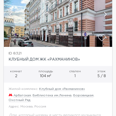
ID 8321
КЛУБНЫЙ ДОМ ЖК «РАХМАНИНОВ»
комнат
площадь
спален
этаж
2
2
104 м
1
5 / 8
Жилой комплекс:
Клубный дом «Рахманинов»
Арбатская
,
Библиотека им.Ленина
,
Боровицкая
,
Охотный Ряд
Адрес: Москва, Россия
Дом, который назван в честь великого музыканта,