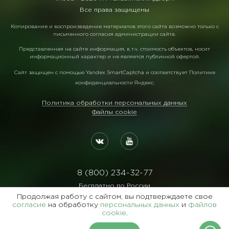
Все права защищены
Копирование и воспроизведение материалов этого сайта возможно только с
письменного согласия администрации сайта.
Представленная на сайте информация, в т.ч. стоимость объектов, носит
информационный характер и не является публичной офертой.
Сайт защищен с помощью
Yandex SmartCaptcha
и соответствует
Политике
конфиденциальности Яндекс
.
Политика обработки персональных данных
Файлы cookie
8 (800) 234-32-77
Бесплатно по России
Продолжая работу с сайтом, вы подтверждаете свое
Реквизиты:
согласие
на обработку
персональных данных
и
файлов
ООО Агентство "Славянский Двор"
cookie
.
ИНН:7729122105 ОГРН:1027700102473