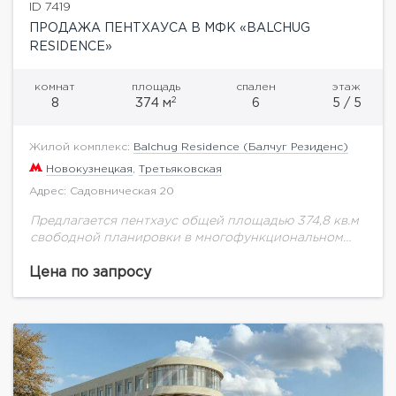
ID 7419
ПРОДАЖА ПЕНТХАУСА В МФК «BALCHUG
RESIDENCE»
комнат
площадь
спален
этаж
2
8
374 м
6
5 / 5
Жилой комплекс:
Balchug Residence (Балчуг Резиденс)
Новокузнецкая
,
Третьяковская
Адрес: Садовническая 20
Предлагается пентхаус общей площадью 374,8 кв.м
свободной планировки в многофункциональном
комплексе "Balchug Residence" (Балчуг Резиденс).
Прекрасные видовые характеристики на высотку и
Цена по запросу
набережную Москва-реки. Балчуг Резиденс –
эксклюзивный...