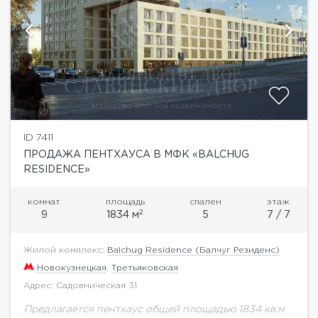
ID 7411
ПРОДАЖА ПЕНТХАУСА В МФК «BALCHUG
RESIDENCE»
комнат
площадь
спален
этаж
2
9
1834 м
5
7 / 7
Жилой комплекс:
Balchug Residence (Балчуг Резиденс)
Новокузнецкая
,
Третьяковская
Адрес: Садовническая 31
Предлагается пентхаус общей площадью 1834 кв.м