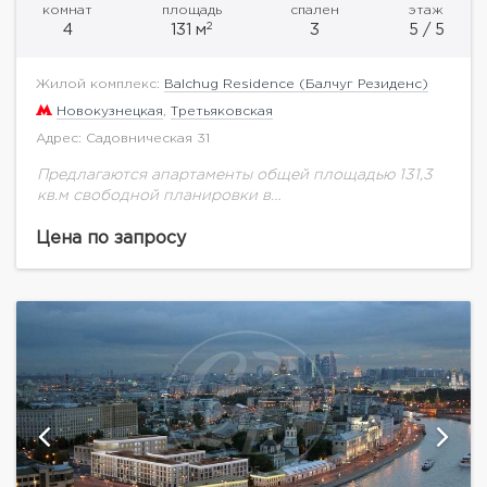
комнат
площадь
спален
этаж
2
4
131 м
3
5 / 5
Жилой комплекс:
Balchug Residence (Балчуг Резиденс)
Новокузнецкая
,
Третьяковская
Адрес: Садовническая 31
Предлагаются апартаменты общей площадью 131,3
кв.м свободной планировки в
многофункциональном комплексе "Balchug
Residence" (Балчуг Резиденс) на 5
Цена по запросу
этаже.Прекрасные видовые характеристики на
набережную Москва-реки. Балчуг Резиденс –
эксклюзивный...