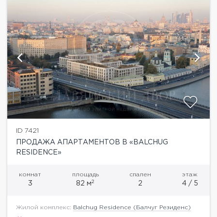
ID 7421
ПРОДАЖА АПАРТАМЕНТОВ В «BALCHUG
RESIDENCE»
комнат
площадь
спален
этаж
2
3
82 м
2
4 / 5
Жилой комплекс:
Balchug Residence (Балчуг Резиденс)