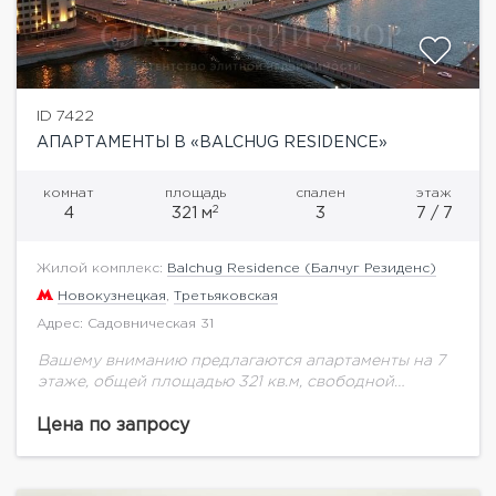
ID 7422
АПАРТАМЕНТЫ В «BALCHUG RESIDENCE»
комнат
площадь
спален
этаж
2
4
321 м
3
7 / 7
Жилой комплекс:
Balchug Residence (Балчуг Резиденс)
Новокузнецкая
,
Третьяковская
Адрес: Садовническая 31
Вашему вниманию предлагаются апартаменты на 7
этаже, общей площадью 321 кв.м, свободной
планировки в многофункциональном комплексе
"Balchug Residence" (Балчуг Резиденс). На
Цена по запросу
расстоянии приятной пешей прогулки от Balchug...