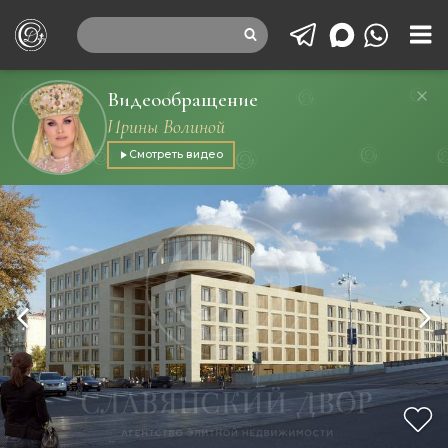
Видеообращение
Ирины Волиной
Смотреть видео