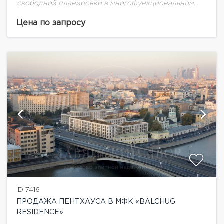
свободной планировки в многофункциональном
комплексе "Balchug Residence" (Балчуг Резиденс).
Прекрасные видовые характеристики на
Цена по запросу
набережную Москва-реки. Балчуг Резиденс –
эксклюзивный жилой комплекс,...
ID 7416
ПРОДАЖА ПЕНТХАУСА В МФК «BALCHUG
RESIDENCE»