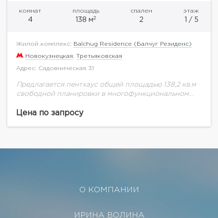
комнат
площадь
спален
этаж
2
4
138 м
2
1 / 5
Жилой комплекс:
Balchug Residence (Балчуг Резиденс)
Новокузнецкая
,
Третьяковская
Адрес: Садовническая 31
Предлагается пентхаус общей площадью 138,2 кв.м
свободной планировки в многофункциональном
комплексе "Balchug Residence" (Балчуг Резиденс).
Прекрасные видовые характеристики на
Цена по запросу
набережную Москва-реки. Балчуг Резиденс –
эксклюзивный жилой комплекс,...
О КОМПАНИИ
ИРИНА ВОЛИНА