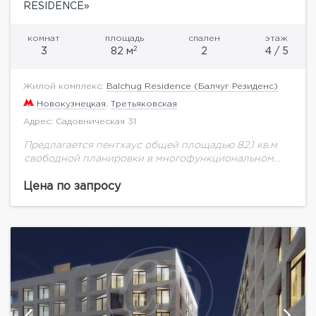
RESIDENCE»
комнат
площадь
спален
этаж
2
3
82 м
2
4 / 5
Жилой комплекс:
Balchug Residence (Балчуг Резиденс)
Новокузнецкая
,
Третьяковская
Адрес: Садовническая 31
Предлагается пентхаус общей площадью 82,1 кв.м
свободной планировки в многофункциональном
комплексе "Balchug Residence" (Балчуг Резиденс).
Прекрасные видовые характеристики на
Цена по запросу
набережную Москва-реки. Балчуг Резиденс –
эксклюзивный жилой комплекс,...