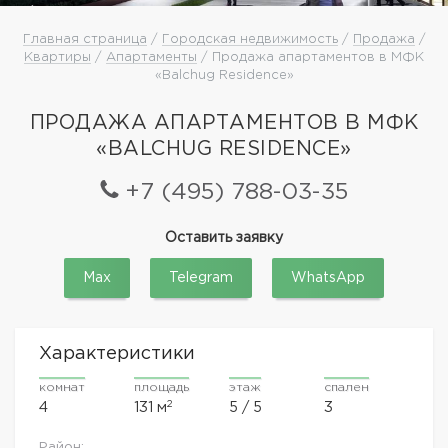
Главная страница
/
Городская недвижимость
/
Продажа
/
Квартиры
/
Апартаменты
/ Продажа апартаментов в МФК
«Balchug Residence»
ПРОДАЖА АПАРТАМЕНТОВ В МФК
«BALCHUG RESIDENCE»
+7 (495) 788-03-35
Оставить заявку
Max
Telegram
WhatsApp
Характеристики
комнат
площадь
этаж
спален
2
4
131 м
5 / 5
3
Район: