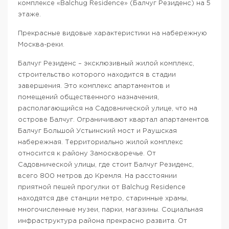
комплексе «Balchug Residence» (Балчуг Резиденс) на 5
этаже.
Прекрасные видовые характеристики на набережную
Москва-реки.
Балчуг Резиденс – эксклюзивный жилой комплекс,
строительство которого находится в стадии
завершения. Это комплекс апартаментов и
помещений общественного назначения,
располагающийся на Садовнической улице, что на
острове Балчуг. Ограничивают квартал апартаментов
Балчуг Большой Устьинский мост и Раушская
набережная. Территориально жилой комплекс
относится к району Замоскворечье. От
Садовнической улицы, где стоит Балчуг Резиденс,
всего 800 метров до Кремля. На расстоянии
приятной пешей прогулки от Balchug Residence
находятся две станции метро, старинные храмы,
многочисленные музеи, парки, магазины. Социальная
инфраструктура района прекрасно развита. От