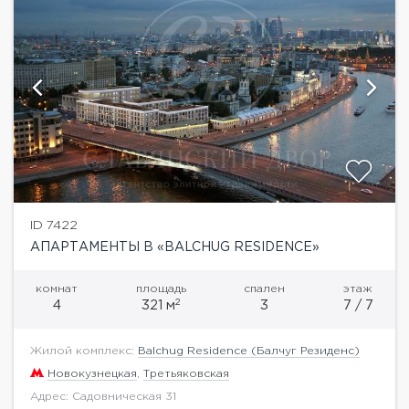
ID 7422
АПАРТАМЕНТЫ В «BALCHUG RESIDENCE»
комнат
площадь
спален
этаж
2
4
321 м
3
7 / 7
Жилой комплекс:
Balchug Residence (Балчуг Резиденс)
Новокузнецкая
,
Третьяковская
Адрес: Садовническая 31