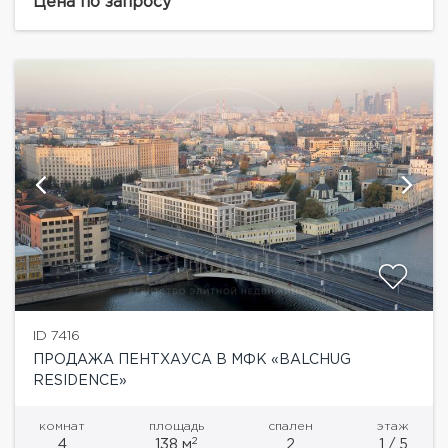
Прекрасные видовые характеристики на высотку и
Цена по запросу
набережную Москва-реки. Балчуг Резиденс –
эксклюзивный...
ID 7416
ПРОДАЖА ПЕНТХАУСА В МФК «BALCHUG
RESIDENCE»
комнат
площадь
спален
этаж
2
4
138 м
2
1 / 5