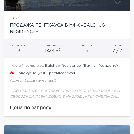
ID 7411
ПРОДАЖА ПЕНТХАУСА В МФК «BALCHUG
RESIDENCE»
комнат
площадь
спален
этаж
2
9
1834 м
5
7 / 7
Жилой комплекс:
Balchug Residence (Балчуг Резиденс)
Новокузнецкая
,
Третьяковская
Адрес: Садовническая 31
Предлагается пентхаус общей площадью 1834 кв.м
свободной планировки в многофункциональном
комплексе "Balchug Residence" (Балчуг Резиденс).
Прекрасные видовые характеристики на
Цена по запросу
набережную Москва-реки. Балчуг Резиденс –
эксклюзивный жилой комплекс,...