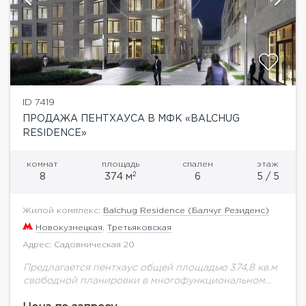
ID 7419
ПРОДАЖА ПЕНТХАУСА В МФК «BALCHUG
RESIDENCE»
комнат
площадь
спален
этаж
2
8
374 м
6
5 / 5
Жилой комплекс:
Balchug Residence (Балчуг Резиденс)
Новокузнецкая
,
Третьяковская
Адрес: Садовническая 20
Предлагается пентхаус общей площадью 374,8 кв.м
свободной планировки в многофункциональном
комплексе "Balchug Residence" (Балчуг Резиденс).