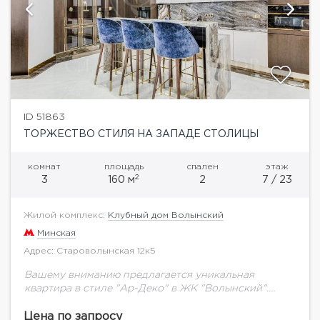
ID 51863
ТОРЖЕСТВО СТИЛЯ НА ЗАПАДЕ СТОЛИЦЫ
комнат
площадь
спален
этаж
2
3
160 м
2
7 / 23
Жилой комплекс:
Клубный дом Волынский
Минская
Адрес: Староволынская 12к5
Вашему вниманию предлагается уникальная
квартира в стиле "Ар-Деко" в ЖК "Волынский".
Функциональной планировкой предусмотрено:
просторный холл, кухня-столовая, гостиная,
Цена по запросу