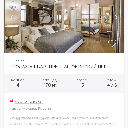
ID 52622
ПРОДАЖА КВАРТИРЫ, НАЩОКИНСКИЙ ПЕР
комнат
площадь
спален
этаж
2
4
170 м
3
4 / 6
Кропоткинская
Адрес: Москва, Россия
Предлагается одна из восьми квартир элитного
дома с постоялым консьержем, отремонтированным