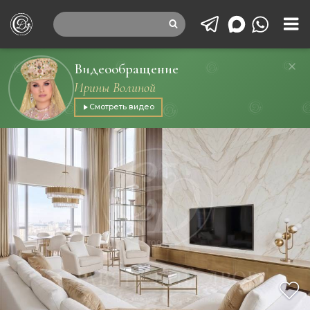
Видеообращение
Ирины Волиной
Смотреть видео