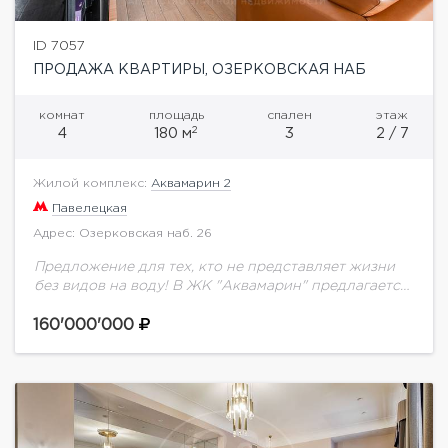
ID 7057
ПРОДАЖА КВАРТИРЫ, ОЗЕРКОВСКАЯ НАБ
комнат
площадь
спален
этаж
2
4
180 м
3
2 / 7
Жилой комплекс:
Аквамарин 2
Павелецкая
Адрес: Озерковская наб. 26
Предложение для тех, кто не представляет жизни
без видов на воду! В ЖК "Аквамарин" предлагается
видовая квартира в современном стиле по
авторскому проекту 180 кв.м. Потрясающий вид...
160'000'000