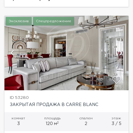
детская комната, два санузла, основная спальная
комната с вместительной...
Эксклюзив
Спецпредложение
ID 53280
ЗАКРЫТАЯ ПРОДАЖА В CARRE BLANC
комнат
площадь
спален
этаж
2
3
120 м
2
3 / 5