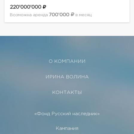
подъездом, видеонаблюдением, комнатой
ожидания для водителей и других
220'000'000
служащих.Планировка: три спальни с
700'000
Возможна аренда
в месяц
полноценными ванными комнатами; объединенных...
О КОМПАНИИ
ИРИНА ВОЛИНА
КОНТАКТЫ
«Фонд Русский наследник»
Кампания