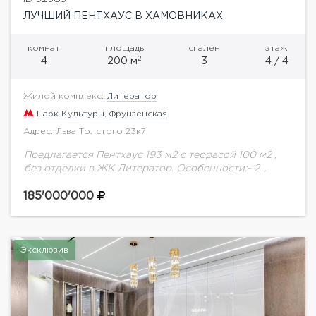
ЛУЧШИЙ ПЕНТХАУС В ХАМОВНИКАХ
комнат
площадь
спален
этаж
2
4
200 м
3
4 / 4
Жилой комплекс:
Литератор
Парк Культуры
,
Фрунзенская
Адрес: Льва Толстого 23к7
Предлагается Пентхаус 193 м2 с террасой 100 м2 ,
без отделки в ЖК Литератор. Особенности:- 2
квартиры на этаже- Высота потолков 3,5 м2- 9 окон-
приточно-вытяжная вентиляция-...
185'000'000
Эксклюзив