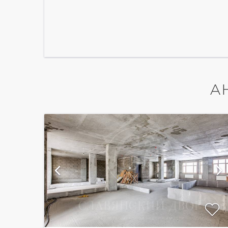
А
и
показать ещё 6 фотографий