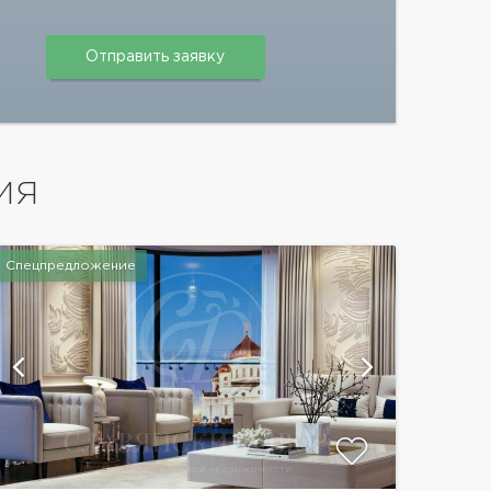
ИЯ
Спецпредложение
показат