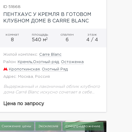
ID 51868
ПЕНТХАУС У КРЕМЛЯ В ГОТОВОМ
КЛУБНОМ ДОМЕ В CARRE BLANC
комнат
площадь
спален
этаж
2
8
540 м
6
4 / 4
Жилой комплекс:
Carre Blanc
Район:
Кремль,Охотный ряд
,
Остоженка
Кропоткинская
,
Охотный Ряд
Адрес: Москва, Россия
Выдержанный и лаконичный облик клубного
дома Carré Blanc искусно сочетает в себе
архитектурную принадлежность к
легендарному историческому кварталу с
Цена по запросу
собственной художественной
исключительностью. Выполненный из
натурального камня с...
Снижение цены
Эксклюзив
Спецпредложение