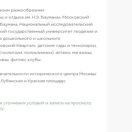
воим разнообразием:
ы и отдыха им. Н.Э. Баумана», Московский
. Баумана, Национальный исследовательский
ий государственный университет геодезии и
я дошкольного и школьного
овский Квартал», детские сады и технопарки,
оспитали, поликлиники), аптеки, магазины,
раны, фитнес клубы.
ечательности исторического центра Москвы:
 Лубянская и Красная площади,
 уточнения условий и записи на просмотр
ку.