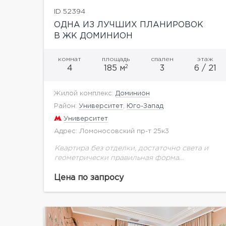
ID 52394
ОДНА ИЗ ЛУЧШИХ ПЛАНИРОВОК
В ЖК ДОМИНИОН
комнат
площадь
спален
этаж
2
4
185 м
3
6 / 21
Жилой комплекс:
Доминион
Район:
Университет
,
Юго-Запад
Университет
Адрес: Ломоносовский пр-т 25к3
Квартира без отделки, достаточно света и
геометрически правильная форма
планировки. Три мокрых точки. окна
квартиры выходят на две стороны, три
Цена по запросу
лоджии. Можно спланировать: 3-4 спальни.
Красивый вид...