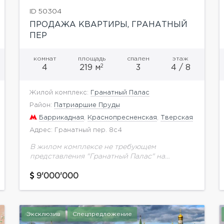
ID 50304
ПРОДАЖА КВАРТИРЫ, ГРАНАТНЫЙ
ПЕР
комнат
площадь
спален
этаж
2
4
219 м
3
4 / 8
Жилой комплекс:
Гранатный Палас
Район:
Патриаршие Пруды
Баррикадная
,
Краснопресненская
,
Тверская
Адрес: Гранатный пер. 8с4
В жилом комплексе не требующем
представления "Гранатный Палас" на
продажу предлагается квартира свободной
планировки общей площадью 219 кв.м с
9'000'000
отличными видовыми
характеристиками.Количество окон
позволяет спроектировать три спальни...
Эксклюзив
Спецпредложение