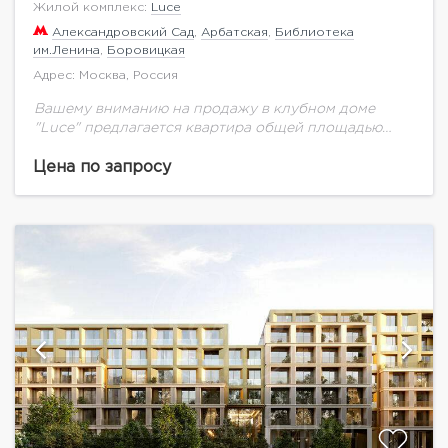
Жилой комплекс:
Luce
Александровский Сад
,
Арбатская
,
Библиотека
им.Ленина
,
Боровицкая
Адрес: Москва, Россия
Вашему вниманию на продажу в клубном доме
"Luce" предлагается квартира общей площадью
383,84 кв.м. на 6 этаже.Клубный дом в
Крестовоздвиженском переулке Москвы — это
Цена по запросу
архитектурное произведение, в...