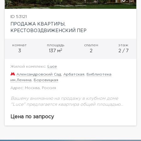
ID 53121
ПРОДАЖА КВАРТИРЫ,
КРЕСТОВОЗДВИЖЕНСКИЙ ПЕР
комнат
площадь
спален
этаж
2
3
137 м
2
2 / 7
Жилой комплекс:
Luce
Александровский Сад
,
Арбатская
,
Библиотека
им.Ленина
,
Боровицкая
Адрес: Москва, Россия
Вашему вниманию на продажу в клубном доме
"Luce" предлагается квартира общей площадью
137,98 кв.м. на 2 этаже.Клубный дом в
Крестовоздвиженском переулке Москвы — это
Цена по запросу
архитектурное произведение, в...