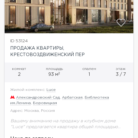
ID 53124
ПРОДАЖА КВАРТИРЫ,
КРЕСТОВОЗДВИЖЕНСКИЙ ПЕР
комнат
площадь
спален
этаж
2
2
93 м
1
3 / 7
Жилой комплекс:
Luce
Александровский Сад
,
Арбатская
,
Библиотека
им.Ленина
,
Боровицкая
Адрес: Москва, Россия
Вашему вниманию на продажу в клубном доме
"Luce" предлагается квартира общей площадью
93,22 кв.м. на 3 этаже.Клубный дом в