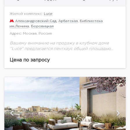
Жилой комплекс:
Luce
Александровский Сад
,
Арбатская
,
Библиотека
им.Ленина
,
Боровицкая
Адрес: Москва, Россия
Вашему вниманию на продажу в клубном доме
"Luce" предлагается пентхаус общей площадью
706,5 кв.м. на 7 этаже.Клубный дом в
Крестовоздвиженском переулке Москвы — это
Цена по запросу
архитектурное произведение, в...