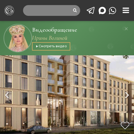
Видеообращение
Ирины Волиной
Смотреть видео