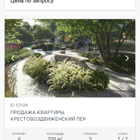
Крестовоздвиженском переулке Москвы — это
Цена по запросу
архитектурное произведение, в...
ID 53126
ПРОДАЖА КВАРТИРЫ,
КРЕСТОВОЗДВИЖЕНСКИЙ ПЕР
комнат
площадь
спален
этаж
2
6
706 м
5
7 / 7