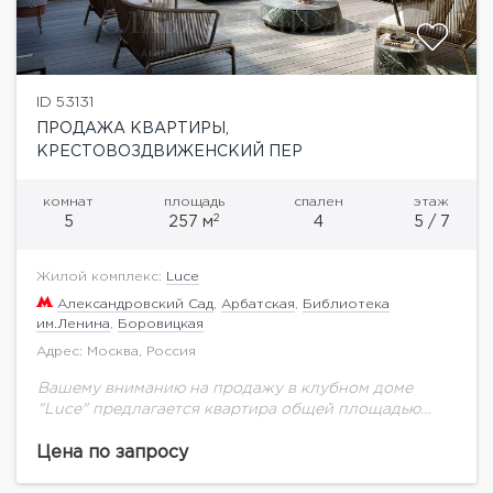
ID 53131
ПРОДАЖА КВАРТИРЫ,
КРЕСТОВОЗДВИЖЕНСКИЙ ПЕР
комнат
площадь
спален
этаж
2
5
257 м
4
5 / 7
Жилой комплекс:
Luce
Александровский Сад
,
Арбатская
,
Библиотека
им.Ленина
,
Боровицкая
Адрес: Москва, Россия
Вашему вниманию на продажу в клубном доме
"Luce" предлагается квартира общей площадью
257,83 кв.м. на 5 этаже.Клубный дом в
Крестовоздвиженском переулке Москвы — это
Цена по запросу
архитектурное произведение, в...