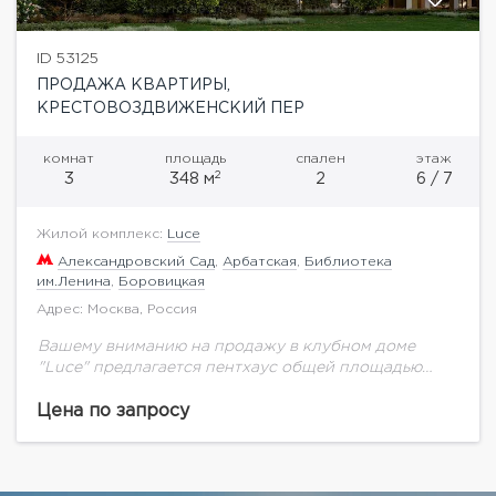
ID 53125
ПРОДАЖА КВАРТИРЫ,
КРЕСТОВОЗДВИЖЕНСКИЙ ПЕР
комнат
площадь
спален
этаж
2
3
348 м
2
6 / 7
Жилой комплекс:
Luce
Александровский Сад
,
Арбатская
,
Библиотека
им.Ленина
,
Боровицкая
Адрес: Москва, Россия
Вашему вниманию на продажу в клубном доме
"Luce" предлагается пентхаус общей площадью
348,43 кв.м. на 6 этаже.Клубный дом в
Крестовоздвиженском переулке Москвы — это
Цена по запросу
архитектурное произведение, в...