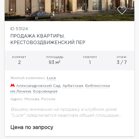
ID 53124
ПРОДАЖА КВАРТИРЫ,
КРЕСТОВОЗДВИЖЕНСКИЙ ПЕР
комнат
площадь
спален
этаж
2
2
93 м
1
3 / 7
Жилой комплекс:
Luce
Александровский Сад
,
Арбатская
,
Библиотека
им.Ленина
,
Боровицкая
Адрес: Москва, Россия
Вашему вниманию на продажу в клубном доме
"Luce" предлагается квартира общей площадью
93,22 кв.м. на 3 этаже.Клубный дом в
Крестовоздвиженском переулке Москвы — это
Цена по запросу
архитектурное произведение, в...