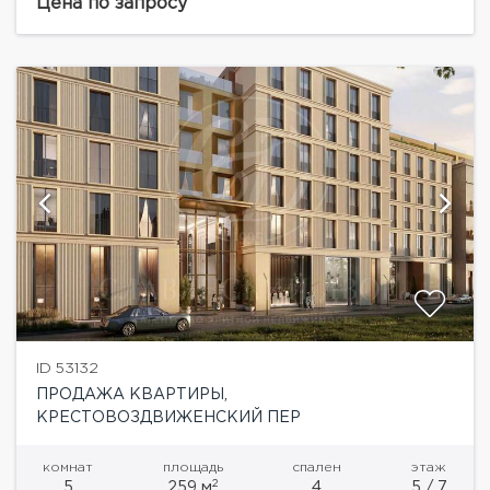
Крестовоздвиженском переулке Москвы — это
Цена по запросу
архитектурное произведение, в...
ID 53132
ПРОДАЖА КВАРТИРЫ,
КРЕСТОВОЗДВИЖЕНСКИЙ ПЕР
комнат
площадь
спален
этаж
2
5
259 м
4
5 / 7