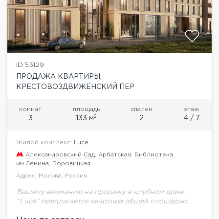
ID 53129
ПРОДАЖА КВАРТИРЫ,
КРЕСТОВОЗДВИЖЕНСКИЙ ПЕР
комнат
площадь
спален
этаж
2
3
133 м
2
4 / 7
Жилой комплекс:
Luce
Александровский Сад
,
Арбатская
,
Библиотека
им.Ленина
,
Боровицкая
Адрес: Москва, Россия
Вашему вниманию на продажу в клубном доме
"Luce" предлагается квартира общей площадью
133,5 кв.м. на 4 этаже.Клубный дом в