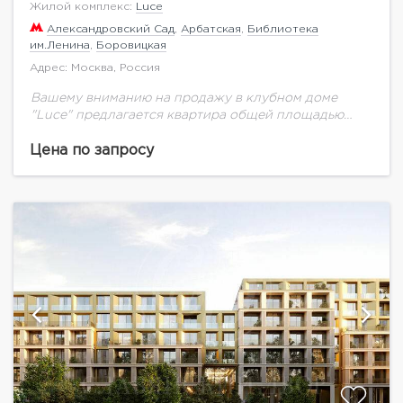
Жилой комплекс:
Luce
Александровский Сад
,
Арбатская
,
Библиотека
им.Ленина
,
Боровицкая
Адрес: Москва, Россия
Вашему вниманию на продажу в клубном доме
"Luce" предлагается квартира общей площадью
383,84 кв.м. на 6 этаже.Клубный дом в
Крестовоздвиженском переулке Москвы — это
Цена по запросу
архитектурное произведение, в...