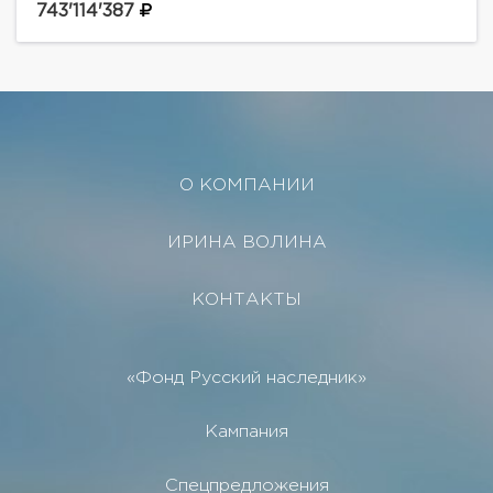
69» на острове Балчуг.Уникальный адрес в сердце
743'114'387
Москвы — первая...
О КОМПАНИИ
ИРИНА ВОЛИНА
КОНТАКТЫ
«Фонд Русский наследник»
Кампания
Спецпредложения