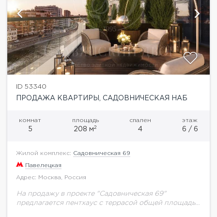
ID 53340
ПРОДАЖА КВАРТИРЫ, САДОВНИЧЕСКАЯ НАБ
комнат
площадь
спален
этаж
2
5
208 м
4
6 / 6
Жилой комплекс:
Садовническая 69
Павелецкая
Адрес: Москва, Россия
На продажу в проекте "Садовническая 69"
предлагается пентхаус с террасой общей площадью
208 кв.м.Элитный клубный квартал «Садовническая