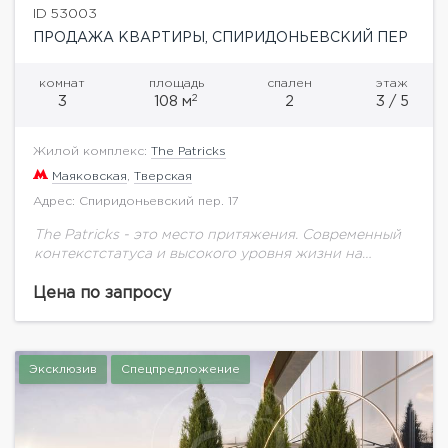
ID 53003
ПРОДАЖА КВАРТИРЫ, СПИРИДОНЬЕВСКИЙ ПЕР
комнат
площадь
спален
этаж
2
3
108 м
2
3 / 5
Жилой комплекс:
The Patricks
Маяковская
,
Тверская
Адрес: Спиридоньевский пер. 17
The Patricks - это место притяжения. Современный
контекстстатуса и высокого уровня жизни на
Патриарших прудах, одномиз районов с самым
прочным местным сообществом Москвы.Клубный
Цена по запросу
дом открывает двери к...
Эксклюзив
Спецпредложение