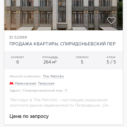
ID 52999
ПРОДАЖА КВАРТИРЫ, СПИРИДОНЬЕВСКИЙ ПЕР
комнат
площадь
спален
этаж
2
6
264 м
5
5 / 5
Жилой комплекс:
The Patricks
Маяковская
,
Тверская
Адрес: Спиридоньевский пер. 17
Пентхаус в The Patricks – настоящее украшение
элитного рынка недвижимости Патриарших. Он
занимает весь этаж дома, оборудован приватным
лифтом и имеет две собственные террасы, одна из
Цена по запросу
которых...