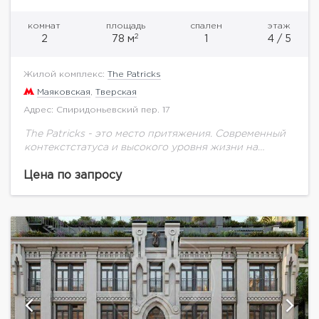
комнат
площадь
спален
этаж
2
2
78 м
1
4 / 5
Жилой комплекс:
The Patricks
Маяковская
,
Тверская
Адрес: Спиридоньевский пер. 17
The Patricks - это место притяжения. Современный
контекстстатуса и высокого уровня жизни на
Патриарших прудах, одномиз районов с самым
прочным местным сообществом Москвы.Клубный
Цена по запросу
дом открывает двери к...