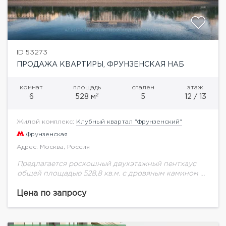
ID 53273
ПРОДАЖА КВАРТИРЫ, ФРУНЗЕНСКАЯ НАБ
комнат
площадь
спален
этаж
2
6
528 м
5
12 / 13
Жилой комплекс:
Клубный квартал "Фрунзенский"
Фрунзенская
Адрес: Москва, Россия
Предлагается роскошный двухэтажный пентхаус
общей площадью 528,8 кв.м. с дровяным камином в
просторной кухне-гостиной, собственным
бассейном. А с террасы на крыше открываются
Цена по запросу
самые красивые виды на Москву-реку,...