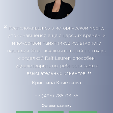
Расположившись в историческом месте,
упоминавшемся еще с царских времен, и
множеством памятников культурного
наследия. Этот исключительный пентхаус
с отделкой Ralf Lauren, способен
удовлетворить потребности самых
взыскательных клиентов.
Кристина Кочеткова
+7 (495) 788-03-35
Оставить заявку