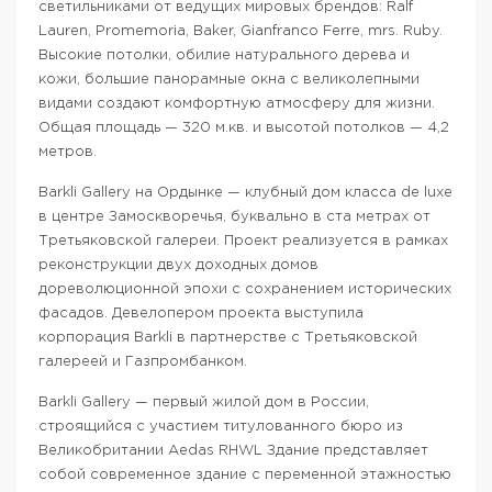
светильниками от ведущих мировых брендов: Ralf
Lauren, Promemoria, Baker, Gianfranco Ferre, mrs. Ruby.
Высокие потолки, обилие натурального дерева и
кожи, большие панорамные окна с великолепными
видами создают комфортную атмосферу для жизни.
Общая площадь — 320 м.кв. и высотой потолков — 4,2
метров.
Barkli Gallery на Ордынке — клубный дом класса de luxe
в центре Замоскворечья, буквально в ста метрах от
Третьяковской галереи. Проект реализуется в рамках
реконструкции двух доходных домов
дореволюционной эпохи с сохранением исторических
фасадов. Девелопером проекта выступила
корпорация Barkli в партнерстве с Третьяковской
галереей и Газпромбанком.
Barkli Gallery — первый жилой дом в России,
строящийся с участием титулованного бюро из
Великобритании Aedas RHWL Здание представляет
собой современное здание с переменной этажностью