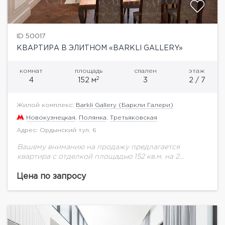
ID 50017
КВАРТИРА В ЭЛИТНОМ «BARKLI GALLERY»
комнат
площадь
спален
этаж
2
4
152 м
3
2 / 7
Жилой комплекс:
Barkli Gallery (Баркли Галери)
Новокузнецкая
,
Полянка
,
Третьяковская
Адрес: Ордынский туп. 6
Вашему вниманию на продажу предлагается
квартира с отделкой площадью 152 кв.м. на 2
этаже.Barkli Gallery на Ордынке - клубный дом
класса de luxe в центре Замоскворечья, буквально...
Цена по запросу