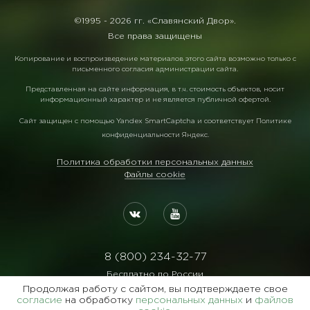
©1995 -
2026 гг. «Славянский Двор».
Все права защищены
Копирование и воспроизведение материалов этого сайта возможно только с
письменного согласия администрации сайта.
Представленная на сайте информация, в т.ч. стоимость объектов, носит
информационный характер и не является публичной офертой.
Сайт защищен с помощью
Yandex SmartCaptcha
и соответствует
Политике
конфиденциальности Яндекс
.
Политика обработки персональных данных
Файлы cookie
8 (800) 234-32-77
Бесплатно по России
Продолжая работу с сайтом, вы подтверждаете свое
Реквизиты:
согласие
на обработку
персональных данных
и
файлов
ООО Агентство "Славянский Двор"