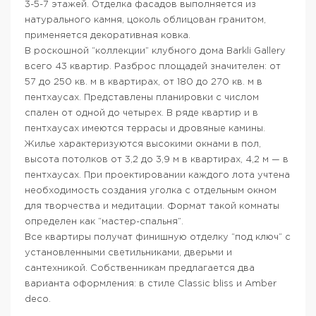
3-5-7 этажей. Отделка фасадов выполняется из
натурального камня, цоколь облицован гранитом,
применяется декоративная ковка.
В роскошной “коллекции” клубного дома Barkli Gallery
всего 43 квартир. Разброс площадей значителен: от
57 до 250 кв. м в квартирах, от 180 до 270 кв. м в
пентхаусах. Представлены планировки с числом
спален от одной до четырех. В ряде квартир и в
пентхаусах имеются террасы и дровяные камины.
Жилье характеризуются высокими окнами в пол,
высота потолков от 3,2 до 3,9 м в квартирах, 4,2 м — в
пентхаусах. При проектировании каждого лота учтена
необходимость создания уголка с отдельным окном
для творчества и медитации. Формат такой комнаты
определен как “мастер-спальня”.
Все квартиры получат финишную отделку “под ключ” с
установленными светильниками, дверьми и
сантехникой. Собственникам предлагается два
варианта оформления: в стиле Classic bliss и Amber
deco.