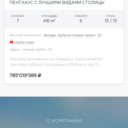
ПЕНТХАУС С ЛУЧШИМИ ВИДАМИ СТОЛИЦЫ
комнат
площадь
спален
этаж
2
7
416 м
6
13 / 13
Жилой комплекс:
Звезды Арбата-Новый Арбат 32
Арбатская
Адрес: Новый Арбат 32
Вашему вниманию на продажу предлагается
пентхаус общей площадью 415,8 кв.м. на 13
этаже.Новый Арбат, 32 - это современный
многофункциональный комплекс в центре Москвы,
785'019'589
в составе которого первые...
О КОМПАНИИ