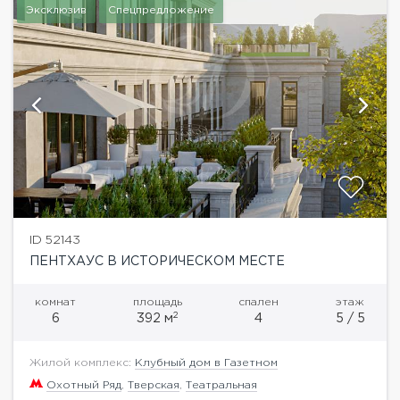
Эксклюзив
Спецпредложение
ID 52143
ПЕНТХАУС В ИСТОРИЧЕСКОМ МЕСТЕ
комнат
площадь
спален
этаж
2
6
392 м
4
5 / 5
Жилой комплекс:
Клубный дом в Газетном
Охотный Ряд
,
Тверская
,
Театральная