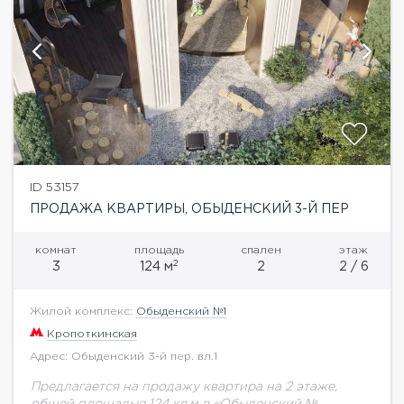
ID 53157
ПРОДАЖА КВАРТИРЫ, ОБЫДЕНСКИЙ 3-Й ПЕР
комнат
площадь
спален
этаж
2
3
124 м
2
2 / 6
Жилой комплекс:
Обыденский №1
Кропоткинская
Адрес: Обыденский 3-й пер. вл.1
Предлагается на продажу квартира на 2 этаже,
общей площадью 124 кв.м в «Обыденский №