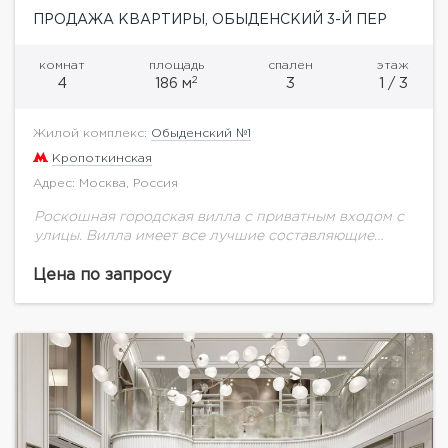
ПРОДАЖА КВАРТИРЫ, ОБЫДЕНСКИЙ 3-Й ПЕР
комнат
площадь
спален
этаж
2
4
186 м
3
1 / 3
Жилой комплекс:
Обыденский №1
Кропоткинская
Адрес: Москва, Россия
Роскошная городская вилла с приватным входом с
улицы. Вилла имеет все лучшие составляющие
частной усадьбы: закрытое патио на улице, террасу
на кровле с зоной барбекю и дровяной...
Цена по запросу