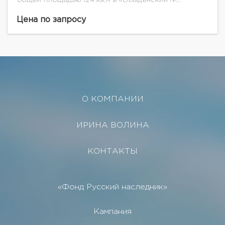
1»«Обыденский № 1» — самый приватный дом в
лучшей части Остоженки. Расположен в...
Цена по запросу
О КОМПАНИИ
ИРИНА ВОЛИНА
КОНТАКТЫ
«Фонд Русский наследник»
Кампания