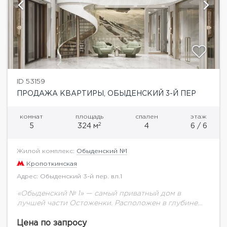
ID 53159
ПРОДАЖА КВАРТИРЫ, ОБЫДЕНСКИЙ 3-Й ПЕР
комнат
площадь
спален
этаж
2
5
324 м
4
6 / 6
Жилой комплекс:
Обыденский №1
Кропоткинская
Адрес: Обыденский 3-й пер. вл.1
«Обыденский № 1» — самый приватный дом в
лучшей части Остоженки. Расположен в глубине
квартала, в самом тихом месте престижного района
Москвы. Всего 26 квартир, ситихаусов, вилл...
Цена по запросу