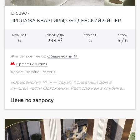
ID 52907
ПРОДАЖА КВАРТИРЫ, ОБЫДЕНСКИЙ 3-Й ПЕР
комнат
площадь
спален
этаж
2
6
348 м
5
6 / 6
Жилой комплекс:
Обыденский №1
Кропоткинская
Адрес: Москва, Россия
«Обыденский № 1» — самый приватный дом в
лучшей части Остоженки. Расположен в глубине
квартала, в самом тихом месте престижного района
Москвы. Всего 26 квартир, ситихаусов, вилл...
Цена по запросу