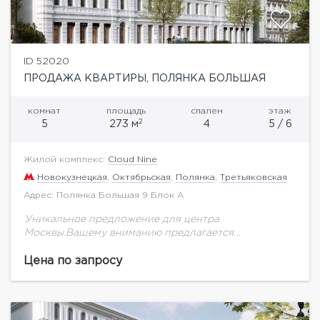
ID 52020
ПРОДАЖА КВАРТИРЫ, ПОЛЯНКА БОЛЬШАЯ
комнат
площадь
спален
этаж
2
5
273 м
4
5 / 6
Жилой комплекс:
Cloud Nine
Новокузнецкая
,
Октябрьская
,
Полянка
,
Третьяковская
Адрес: Полянка Большая 9 Блок А
Уникальное предложение для центра
Москвы.Вашему вниманию предлагается
двухуровневый пентхаус общей площадью 273,2
кв.м на 5-6 этаже.Гостиная 75 кв.м с панорамными
Цена по запросу
окнами и двойным светом. Высота потолка в...