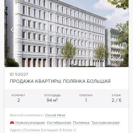
ID 52027
ПРОДАЖА КВАРТИРЫ, ПОЛЯНКА БОЛЬШАЯ
комнат
площадь
спален
этаж
2
2
94 м
1
2 / 6
Жилой комплекс:
Cloud Nine
Новокузнецкая
,
Октябрьская
,
Полянка
,
Третьяковская
Адрес: Полянка Большая 9 Блок C