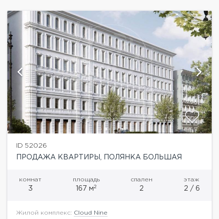
Якиманку, Болотную...
ID 52026
ПРОДАЖА КВАРТИРЫ, ПОЛЯНКА БОЛЬШАЯ
комнат
площадь
спален
этаж
2
3
167 м
2
2 / 6
Жилой комплекс:
Cloud Nine