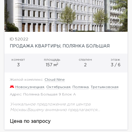
ID 52022
ПРОДАЖА КВАРТИРЫ, ПОЛЯНКА БОЛЬШАЯ
комнат
площадь
спален
этаж
2
3
157 м
2
3 / 6
Жилой комплекс:
Cloud Nine
Новокузнецкая
,
Октябрьская
,
Полянка
,
Третьяковская
Адрес: Полянка Большая 9 Блок А
Уникальное предложение для центра
Москвы.Вашему вниманию предлагаются
апартаменты общей площадью 157,6 кв.м на 3
этаже.Окна квартиры выходят на улицу Большую
Цена по запросу
Полянку. Видовые характеристики на центр: