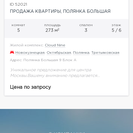
ID 52021
ПРОДАЖА КВАРТИРЫ, ПОЛЯНКА БОЛЬШАЯ
комнат
площадь
спален
этаж
2
5
273 м
3
5 / 6
Жилой комплекс:
Cloud Nine
Новокузнецкая
,
Октябрьская
,
Полянка
,
Третьяковская
Адрес: Полянка Большая 9 Блок А
Уникальное предложение для центра
Москвы.Вашему вниманию предлагается
двухуровневый пентхаус общей площадью 273 кв.м.
на 5-6 этаже.Панорамные виды на центр. Гостиная
Цена по запросу
65 кв.м. с панорамными окнами и двойным...