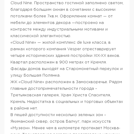
Cloud Nine. Пространство гостиной заполнено светом,
благодаря большим окнам в сочетании с высокими
потолками более 7кв.м. Оформление комнат — от
мебели до элементов декора —построено на
контрасте между индустриальными мотивами и
классической элегантностью.
«Cloud Nine» — жилой комплекс de luxe класса, в
рамках которого компания Vesper отреставрирует
четыре исторических здания постройки XIX-XX веков.
Квартал расположен в 900 метрах от Кремля.
Фасады домов выходят на Старомонетный переулок и
улицу Большая Полянка.
ЖК «Cloud Nine» расположен в Замоскворечье. Рядом
главные достопримечательности города –
Третьяковская галерея, Храм Христа Спасителя,
Кремль. Недостатка в социальных и торговых объектах
в районе нет.
В пешей доступности несколько зеленых зон –
Якиманский сквер, остров Балчуг, парк искусств
«Музеон». Менее чем в километре протекает Москва-