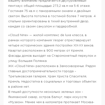
Вашему вниманию предлагается двухуровневый
пентхаус общей площадью 273,2 кв.м на 5-6 этаже.
Гостиная 75 кв.м с панорамными окнами и двойным
светом. Высота потолка в гостиной более 7 метров. 4
спальни ориентированы в тихий внутренний двор,
каждая со своим санузлом и гардеробной.
«Cloud Nine» — жилой комплекс de luxe класса, в
рамках которого компания Vesper отреставрирует
четыре исторических здания постройки XIX-XX веков.
Квартал расположен в 900 метрах от Кремля.
Фасады домов выходят на Старомонетный переулок и
улицу Большая Полянка.
ЖК «Cloud Nine» расположен в Замоскворечье. Рядом
главные достопримечательности города –
Третьяковская галерея, Храм Христа Спасителя,
Кремль. Недостатка в социальных и торговых объектах
в районе нет.
В пешей доступности несколько зеленых зон –
Якиманский сквер, остров Балчуг, парк искусств
«Музеон». Менее чем в километре протекает Москва-