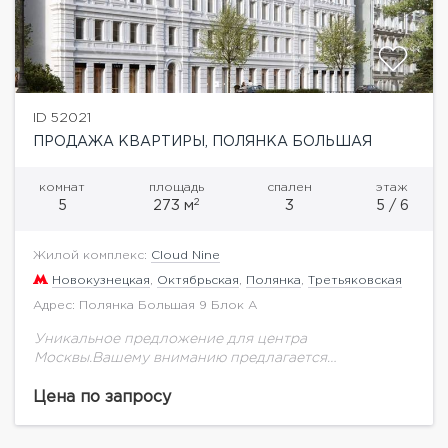
ID 52021
ПРОДАЖА КВАРТИРЫ, ПОЛЯНКА БОЛЬШАЯ
комнат
площадь
спален
этаж
2
5
273 м
3
5 / 6
Жилой комплекс:
Cloud Nine
Новокузнецкая
,
Октябрьская
,
Полянка
,
Третьяковская
Адрес: Полянка Большая 9 Блок А
Уникальное предложение для центра
Москвы.Вашему вниманию предлагается
двухуровневый пентхаус общей площадью 273 кв.м.
на 5-6 этаже.Панорамные виды на центр. Гостиная
Цена по запросу
65 кв.м. с панорамными окнами и двойным...