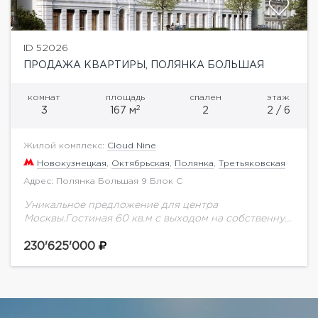
ID 52026
ПРОДАЖА КВАРТИРЫ, ПОЛЯНКА БОЛЬШАЯ
комнат
площадь
спален
этаж
2
3
167 м
2
2 / 6
Жилой комплекс:
Cloud Nine
Новокузнецкая
,
Октябрьская
,
Полянка
,
Третьяковская
Адрес: Полянка Большая 9 Блок C
Уникальное предложение для центра
Москвы.Гостиная 60 кв.м с выходом на собственную
приватную террасу 41 кв.м, 2 спальни, каждая со
своим санузлом и гардеробной. Терраса выходит в
230'625'000
тихий...