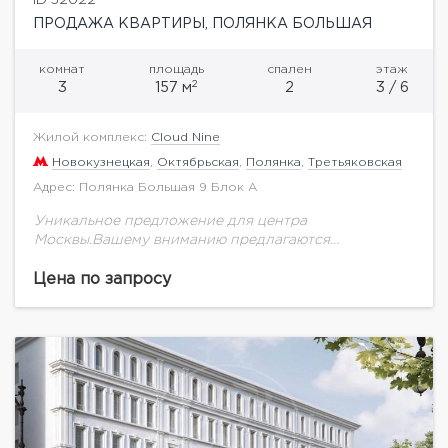
ПРОДАЖА КВАРТИРЫ, ПОЛЯНКА БОЛЬШАЯ
комнат
площадь
спален
этаж
2
3
157 м
2
3 / 6
Жилой комплекс:
Cloud Nine
Новокузнецкая
,
Октябрьская
,
Полянка
,
Третьяковская
Адрес: Полянка Большая 9 Блок А
Уникальное предложение для центра
Москвы.Вашему вниманию предлагаются
апартаменты общей площадью 157,6 кв.м на 3
этаже.Окна квартиры выходят на улицу Большую
Цена по запросу
Полянку. Видовые характеристики на центр:
Якиманку, Болотную...