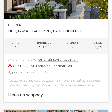
ID 52146
ПРОДАЖА КВАРТИРЫ, ГАЗЕТНЫЙ ПЕР
комнат
площадь
спален
этаж
2
3
90 м
2
2 / 5
Жилой комплекс:
Клубный дом в Газетном
Охотный Ряд
,
Тверская
,
Театральная
Адрес: Газетный пер. 13/15
Предлагается на продажу 3х комнатный апартамент
общей площадью 90кв.м на 2м этаже.Знаковое
место. Резиденция расположена в тихом сквере и
имеет выходы сразу в два центральных переулка
Цена по запросу
Газетный...