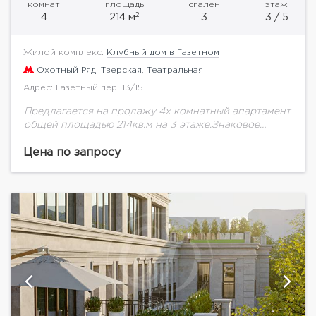
комнат
площадь
спален
этаж
2
4
214 м
3
3 / 5
Жилой комплекс:
Клубный дом в Газетном
Охотный Ряд
,
Тверская
,
Театральная
Адрес: Газетный пер. 13/15
Предлагается на продажу 4х комнатный апартамент
общей площадью 214кв.м на 3 этаже.Знаковое
место. Резиденция расположена в тихом сквере и
имеет выходы сразу в два центральных переулка
Цена по запросу
Газетный...