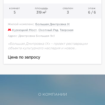
комнат
площадь
спален
этаж
2
5
319 м
3
6 / 6
Жилой комплекс:
Большая Дмитровка IX
Кузнецкий Мост
,
Охотный Ряд
,
Тверская
Адрес: Дмитровка Большая 9с1
«Большая Дмитровка IX» – проект реставрации
объекта культурного наследия и новое
строительство двух особняков. На закрытой
территории расположены особняки с
Цена по запросу
апартаментами класса deluxe, вертикальный лес и
3-уровневый...
О КОМПАНИИ