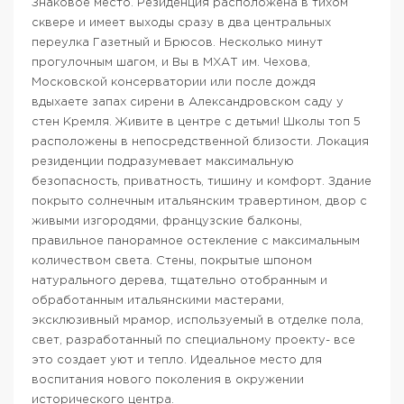
Знаковое место. Резиденция расположена в тихом
сквере и имеет выходы сразу в два центральных
переулка Газетный и Брюсов. Несколько минут
прогулочным шагом, и Вы в МХАТ им. Чехова,
Московской консерватории или после дождя
вдыхаете запах сирени в Александровском саду у
стен Кремля. Живите в центре с детьми! Школы топ 5
расположены в непосредственной близости. Локация
резиденции подразумевает максимальную
безопасность, приватность, тишину и комфорт. Здание
покрыто солнечным итальянским травертином, двор с
живыми изгородями, французские балконы,
правильное панорамное остекление с максимальным
количеством света. Стены, покрытые шпоном
натурального дерева, тщательно отобранным и
обработанным итальянскими мастерами,
эксклюзивный мрамор, используемый в отделке пола,
свет, разработанный по специальному проекту- все
это создает уют и тепло. Идеальное место для
воспитания нового поколения в окружении
исторического центра.