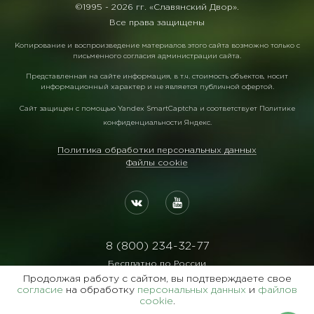
©1995 -
2026 гг. «Славянский Двор».
Все права защищены
Копирование и воспроизведение материалов этого сайта возможно только с
письменного согласия администрации сайта.
Представленная на сайте информация, в т.ч. стоимость объектов, носит
информационный характер и не является публичной офертой.
Сайт защищен с помощью
Yandex SmartCaptcha
и соответствует
Политике
конфиденциальности Яндекс
.
Политика обработки персональных данных
Файлы cookie
8 (800) 234-32-77
Бесплатно по России
Продолжая работу с сайтом, вы подтверждаете свое
Реквизиты:
согласие
на обработку
персональных данных
и
файлов
ООО Агентство "Славянский Двор"
cookie
.
ИНН:7729122105 ОГРН:1027700102473