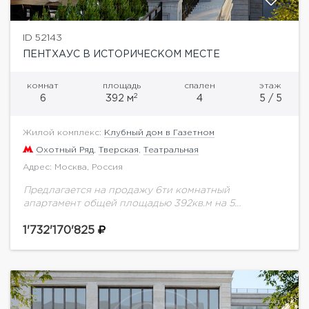
ID 52143
ПЕНТХАУС В ИСТОРИЧЕСКОМ МЕСТЕ
комнат
площадь
спален
этаж
2
6
392 м
4
5 / 5
Жилой комплекс:
Клубный дом в Газетном
Охотный Ряд
,
Тверская
,
Театральная
Адрес: Москва, Россия
Предлагается на продажу 6ти комнатный
апартамент общей площадью 392кв.м на 5
этаже.Знаковое место. Резиденция расположена в
тихом сквере и имеет выходы сразу в два
1'732'170'825
центральных переулка Газетный...