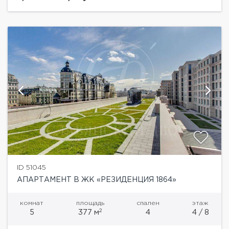
себя 68 апартаментов. Комфорт...
ID 51045
АПАРТАМЕНТ В ЖК «РЕЗИДЕНЦИЯ 1864»
комнат
площадь
спален
этаж
2
5
377 м
4
4 / 8