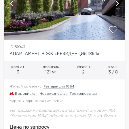
ID 51047
АПАРТАМЕНТ В ЖК «РЕЗИДЕНЦИЯ 1864»
комнат
площадь
спален
этаж
2
3
121 м
2
3 / 8
Жилой комплекс:
Резиденция 1864
Боровицкая
,
Новокузнецкая
,
Третьяковская
Адрес: Софийская наб. 34С2
На продажу предлагается апартамент в новом ЖК
"Резиденция 1864" общей площадью 121 м.кв. Высота
потолков 3,4 м.Резиденция 1864- это
многофункциональный комплекс, включающий в
Цена по запросу