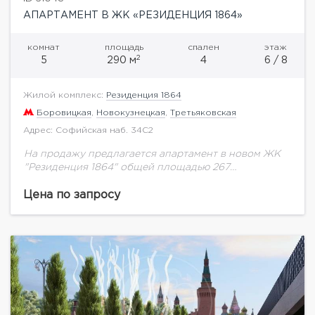
АПАРТАМЕНТ В ЖК «РЕЗИДЕНЦИЯ 1864»
комнат
площадь
спален
этаж
2
5
290 м
4
6 / 8
Жилой комплекс:
Резиденция 1864
Боровицкая
,
Новокузнецкая
,
Третьяковская
Адрес: Софийская наб. 34С2
На продажу предлагается апартамент в новом ЖК
"Резиденция 1864" общей площадью 267
м.кв.Резиденция 1864- это многофункциональный
комплекс, включающий в себя 68 апартаментов.
Цена по запросу
Комфорт и безопасность резидентов комплекса...