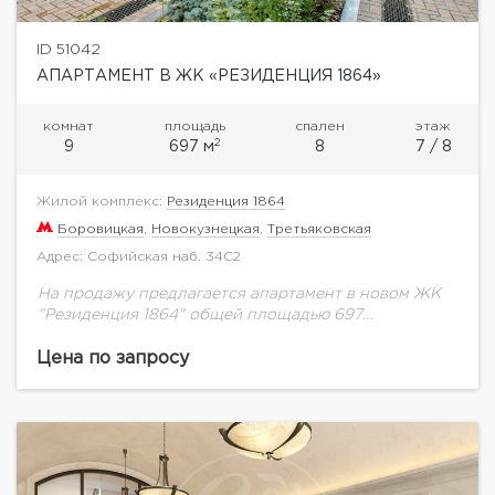
ID 51042
АПАРТАМЕНТ В ЖК «РЕЗИДЕНЦИЯ 1864»
комнат
площадь
спален
этаж
2
9
697 м
8
7 / 8
Жилой комплекс:
Резиденция 1864
Боровицкая
,
Новокузнецкая
,
Третьяковская
Адрес: Софийская наб. 34С2
На продажу предлагается апартамент в новом ЖК
"Резиденция 1864" общей площадью 697
м.кв.Резиденция 1864- это комплекс, включающий в
себя 68 апартаментов. Комфорт и безопасность
Цена по запросу
резидентов комплекса детально...