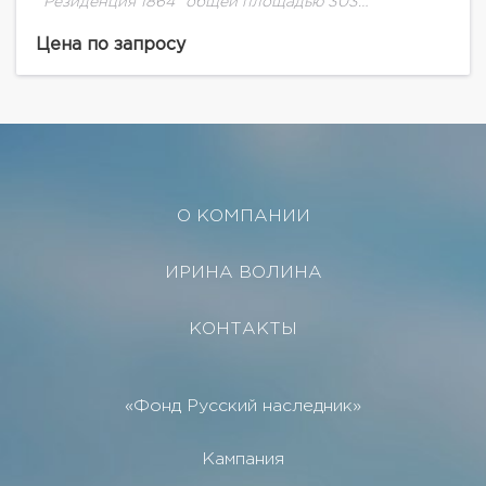
"Резиденция 1864" общей площадью 303
м.кв.Резиденция 1864- это многофункциональный
комплекс, включающий в себя 68 апартаментов.
Цена по запросу
Комфорт и безопасность резидентов комплекса...
О КОМПАНИИ
ИРИНА ВОЛИНА
КОНТАКТЫ
«Фонд Русский наследник»
Кампания