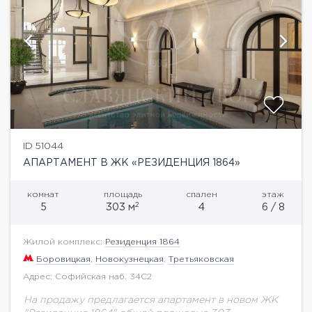
ID 51044
АПАРТАМЕНТ В ЖК «РЕЗИДЕНЦИЯ 1864»
комнат
площадь
спален
этаж
2
5
303 м
4
6 / 8
Жилой комплекс:
Резиденция 1864
Боровицкая
,
Новокузнецкая
,
Третьяковская
Адрес: Софийская наб. 34С2
На продажу предлагается апартамент в новом ЖК